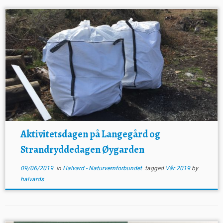
Aktivitetsdagen på Langegård og
Strandryddedagen Øygarden
09/06/2019
in
Halvard - Naturvernforbundet
tagged
Vår 2019
by
halvards