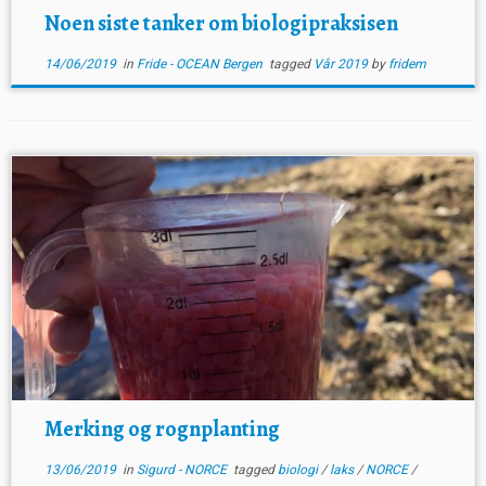
Noen siste tanker om biologipraksisen
14/06/2019
in
Fride - OCEAN Bergen
tagged
Vår 2019
by
fridem
Merking og rognplanting
13/06/2019
in
Sigurd - NORCE
tagged
biologi
/
laks
/
NORCE
/