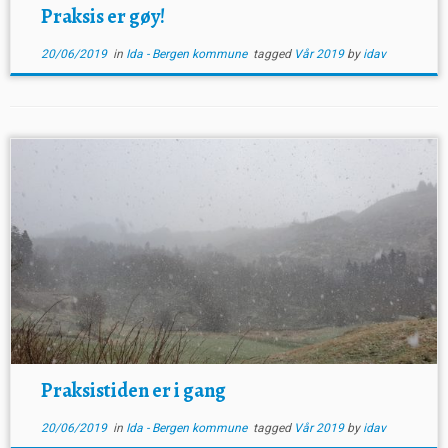
Praksis er gøy!
20/06/2019
in
Ida - Bergen kommune
tagged
Vår 2019
by
idav
Praksistiden er i gang
20/06/2019
in
Ida - Bergen kommune
tagged
Vår 2019
by
idav