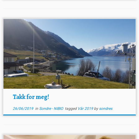
Takk for meg!
26/06/2019
in
Sondre - NIBIO
tagged
Vår 2019
by
sondres