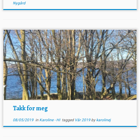
Nygård
Takk for meg
08/05/2019
in
Karoline - HI
tagged
Vår 2019
by
karolinej