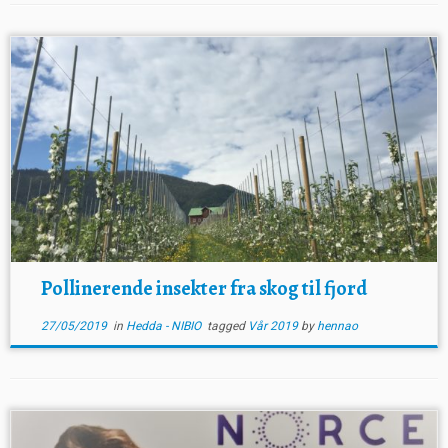
Pollinerende insekter fra skog til fjord
27/05/2019
in
Hedda - NIBIO
tagged
Vår 2019
by
hennao