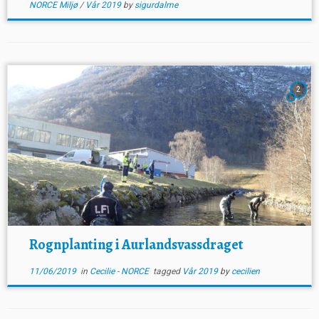
NORCE Miljø
/
Vår 2019
by
sigurdalme
2
Rognplanting i Aurlandsvassdraget
11/06/2019
in
Cecilie - NORCE
tagged
Vår 2019
by
cecilien