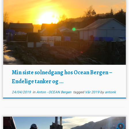
Min siste solnedgang hos Ocean Bergen –
Endelige tanker og ...
24/04/2019
in
Anton - OCEAN Bergen
tagged
Vår 2019
by
antonk
1