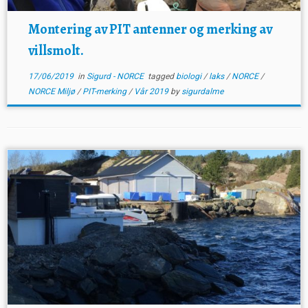
Montering av PIT antenner og merking av
villsmolt.
17/06/2019
in
Sigurd - NORCE
tagged
biologi
/
laks
/
NORCE
/
NORCE Miljø
/
PIT-merking
/
Vår 2019
by
sigurdalme