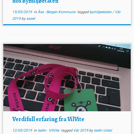
hos Bymiljøetaten
15/05/2019
in
Åse - Bergen Kommune
tagged
bymiljøetaten
/
Vår
2019
by
aasel
Verdifull erfaring fra VilVite
12/05/2019
in
Iselin - VilVite
tagged
Vår 2019
by
Iselin Urdal