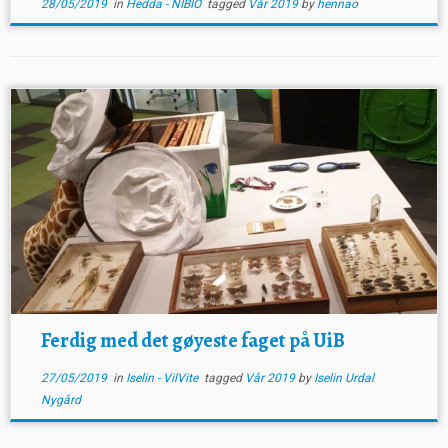
28/05/2019
in
Hedda - NIBIO
tagged
Vår 2019
by
hennao
Ferdig med det gøyeste faget på UiB
27/05/2019
in
Iselin - VilVite
tagged
Vår 2019
by
Iselin Urdal
Nygård