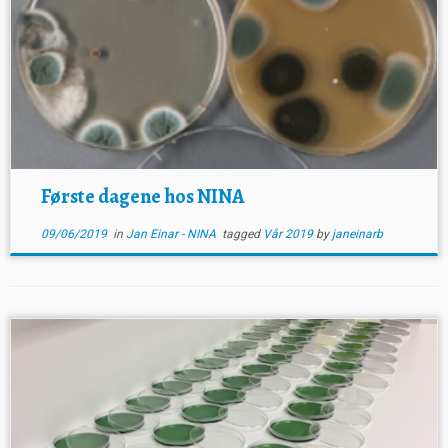
Første dagene hos NINA
09/06/2019
in
Jan Einar - NINA
tagged
Vår 2019
by
janeinarb