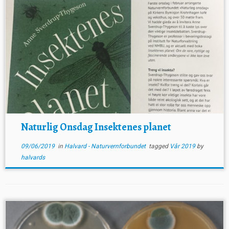
Naturlig Onsdag Insektenes planet
09/06/2019
in
Halvard - Naturvernforbundet
tagged
Vår 2019
by
halvards