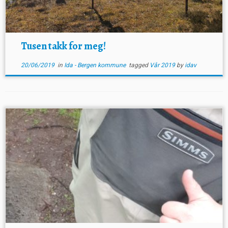
Tusen takk for meg!
20/06/2019
in
Ida - Bergen kommune
tagged
Vår 2019
by
idav