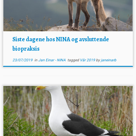
Siste dagene hos NINA og avsluttende
biopraksis
23/07/2019
in
Jan Einar - NINA
tagged
Vår 2019
by
janeinarb