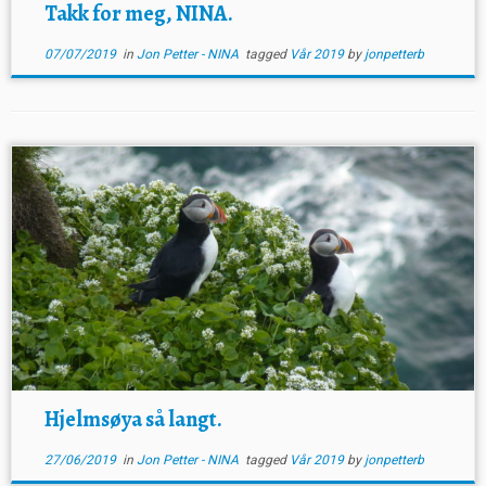
Takk for meg, NINA.
07/07/2019
in
Jon Petter - NINA
tagged
Vår 2019
by
jonpetterb
Hjelmsøya så langt.
27/06/2019
in
Jon Petter - NINA
tagged
Vår 2019
by
jonpetterb