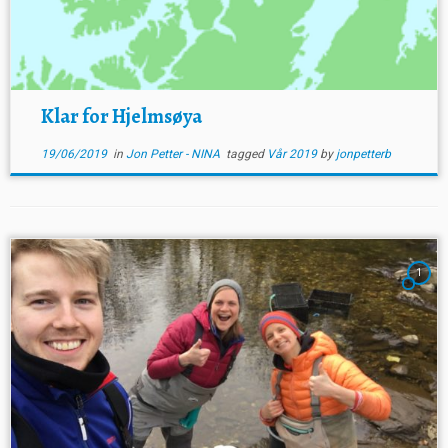
Klar for Hjelmsøya
19/06/2019
in
Jon Petter - NINA
tagged
Vår 2019
by
jonpetterb
1