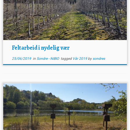
Feltarbeid i nydelig vær
25/06/2019
in
Sondre - NIBIO
tagged
Vår 2019
by
sondres