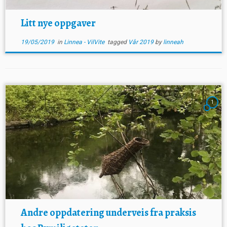
Litt nye oppgaver
19/05/2019
in
Linnea - VilVite
tagged
Vår 2019
by
linneah
1
Andre oppdatering underveis fra praksis