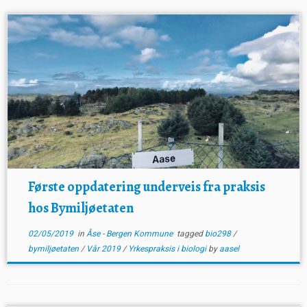
Første oppdatering underveis fra praksis
hos Bymiljøetaten
02/05/2019
in
Åse - Bergen Kommune
tagged
bio298
/
bymiljøetaten
/
Vår 2019
/
Yrkespraksis i biologi
by
aasel