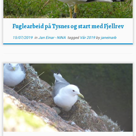
Fuglearbeid på Tysnes og start med Fjellrev
15/07/2019
in
Jan Einar - NINA
tagged
Vår 2019
by
janeinarb