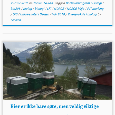
29/05/2019
in
Cecilie - NORCE
tagged
Bachelorprogram i Biologi
/
bio298
/
biolog
/
biologi
/
LFI
/
NORCE
/
NORCE Miljø
/
PIT-merking
/
UiB
/
Universitetet i Bergen
/
Vår 2019
/
Yrkespraksis i biologi
by
cecilien
Bier er ikke bare søte, men veldig viktige