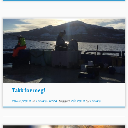
Takk for meg!
20/06/2019
in
Ulrikke - NIVA
tagged
Vår 2019
by
Ulrikke