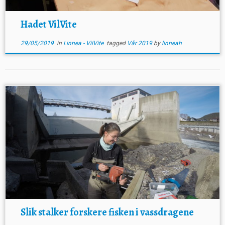
Hadet VilVite
29/05/2019
in
Linnea - VilVite
tagged
Vår 2019
by
linneah
Slik stalker forskere fisken i vassdragene