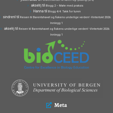
akselrj
til
Blogg 2 – Møte med praksis
Hanna
til
Blogg 4/4: Takk for turen
sindrenl
til
Reisen til Barentshavet og fiskens underlige verden! -Vintertokt 2026:
Innlegg 1
akselrj
til
Reisen til Barentshavet og fiskens underlige verden! -Vintertokt 2026:
Innlegg 1
Meta