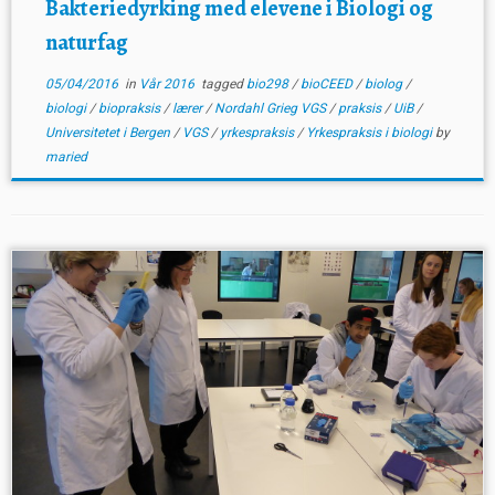
Bakteriedyrking med elevene i Biologi og
naturfag
05/04/2016
in
Vår 2016
tagged
bio298
/
bioCEED
/
biolog
/
biologi
/
biopraksis
/
lærer
/
Nordahl Grieg VGS
/
praksis
/
UiB
/
Universitetet i Bergen
/
VGS
/
yrkespraksis
/
Yrkespraksis i biologi
by
maried