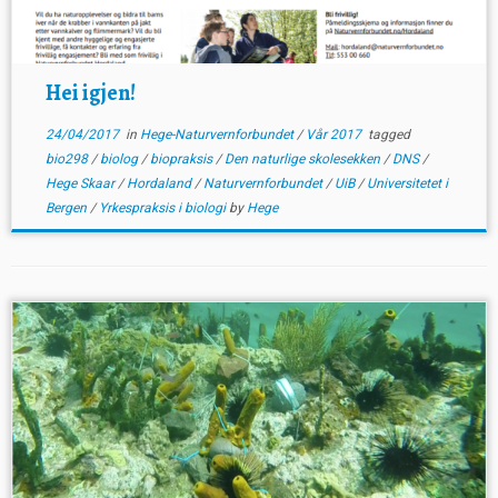
Hei igjen!
24/04/2017
in
Hege-Naturvernforbundet
/
Vår 2017
tagged
bio298
/
biolog
/
biopraksis
/
Den naturlige skolesekken
/
DNS
/
Hege Skaar
/
Hordaland
/
Naturvernforbundet
/
UiB
/
Universitetet i
Bergen
/
Yrkespraksis i biologi
by
Hege