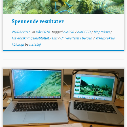
Spennende resultater
26/05/2016
in
Vår 2016
tagged
bio298
/
bioCEED
/
biopraksis
/
Havforskningsinstituttet
/
UiB
/
Universitetet i Bergen
/
Yrkespraksis
i biologi
by
nataliej