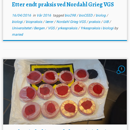
Etter endt praksis ved Nordahl Grieg VGS
16/04/2016
in
Vår 2016
tagged
bio298
/
bioCEED
/
biolog
/
biologi
/
biopraksis
/
lærer
/
Nordahl Grieg VGS
/
praksis
/
UiB
/
Universitetet i Bergen
/
VGS
/
yrkespraksis
/
Yrkespraksis i biologi
by
maried
1