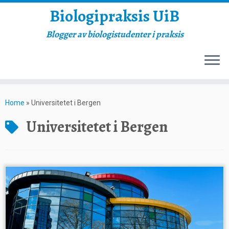
Biologipraksis UiB
Blogger av biologistudenter i praksis
Skip
to
Home
»
Universitetet i Bergen
content
Universitetet i Bergen