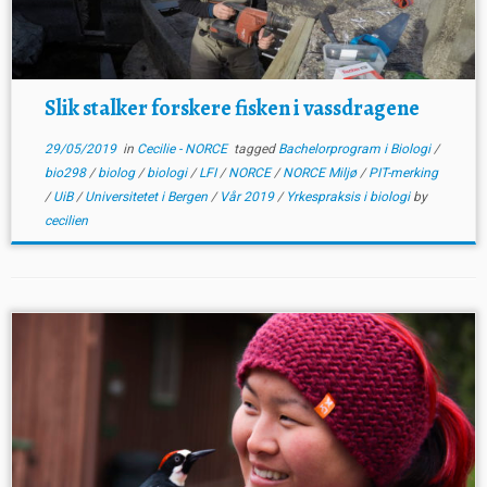
Slik stalker forskere fisken i vassdragene
29/05/2019
in
Cecilie - NORCE
tagged
Bachelorprogram i Biologi
/
bio298
/
biolog
/
biologi
/
LFI
/
NORCE
/
NORCE Miljø
/
PIT-merking
/
UiB
/
Universitetet i Bergen
/
Vår 2019
/
Yrkespraksis i biologi
by
cecilien