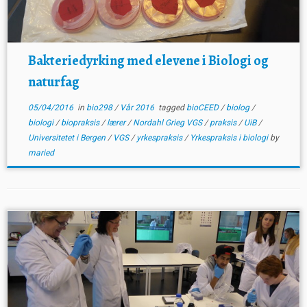
Bakteriedyrking med elevene i Biologi og
naturfag
05/04/2016
in
bio298
/
Vår 2016
tagged
bioCEED
/
biolog
/
biologi
/
biopraksis
/
lærer
/
Nordahl Grieg VGS
/
praksis
/
UiB
/
Universitetet i Bergen
/
VGS
/
yrkespraksis
/
Yrkespraksis i biologi
by
maried