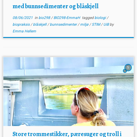
med bunnsedimenter og blåskjell
08/06/2021
in
bio298
/
BIO298-EmmaH
tagged
biologi
/
biopraksis
/
blåskjell
/
bunnsedimenter
/
miljø
/
STIM
/
UiB
by
Emma Hellem
5
Store trommestikker, pæresuger og troll i