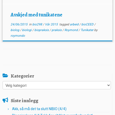
læringsutbyttet vært utrolig stort, og […]
Avskjed med tunikatene
24/06/2015
in
bio298
/
Vår 2015
tagged
arbeid
/
bioCEED
/
biolog
/
biologi
/
biopraksis
/
praksis
/
Roymond
/
Tunikater
by
roymondo
Kategorier
Kategorier
Siste innlegg
Akk, så må det ta slutt NIBIO (4/4)