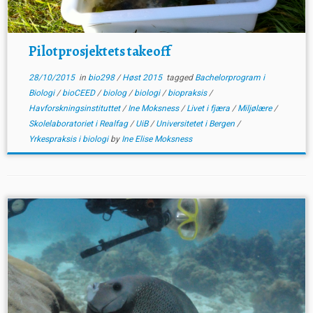
Pilotprosjektets takeoff
28/10/2015
in
bio298
/
Høst 2015
tagged
Bachelorprogram i
Biologi
/
bioCEED
/
biolog
/
biologi
/
biopraksis
/
Havforskningsinstituttet
/
Ine Moksness
/
Livet i fjæra
/
Miljølære
/
Skolelaboratoriet i Realfag
/
UiB
/
Universitetet i Bergen
/
Yrkespraksis i biologi
by
Ine Elise Moksness