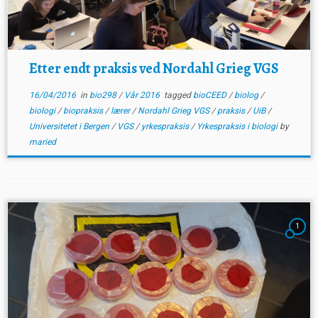
Etter endt praksis ved Nordahl Grieg VGS
16/04/2016
in
bio298
/
Vår 2016
tagged
bioCEED
/
biolog
/
biologi
/
biopraksis
/
lærer
/
Nordahl Grieg VGS
/
praksis
/
UiB
/
Universitetet i Bergen
/
VGS
/
yrkespraksis
/
Yrkespraksis i biologi
by
maried
1