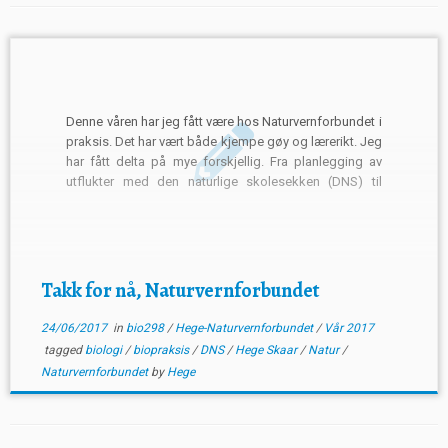
Denne våren har jeg fått være hos Naturvernforbundet i
praksis. Det har vært både kjempe gøy og lærerikt. Jeg
har fått delta på mye forskjellig. Fra planlegging av
utflukter med den naturlige skolesekken (DNS) til
teknisk assistent på det månedlige arrangementet
Naturlig Onsdag. Prosjektet DNS ga meg litt erfaring
med […]
Takk for nå, Naturvernforbundet
24/06/2017
in
bio298
/
Hege-Naturvernforbundet
/
Vår 2017
tagged
biologi
/
biopraksis
/
DNS
/
Hege Skaar
/
Natur
/
Naturvernforbundet
by
Hege