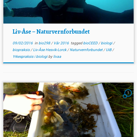
Liv-Åse – Naturvernforbundet
09/02/2016
in
bio298
/
Vår 2016
tagged
bioCEED
/
biologi
/
biopraksis
/
Liv-Åse Hesvik-Lorck
/
Naturvernforbundet
/
UiB
/
Yrkespraksis i biologi
by
livaa
1