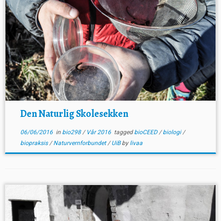
Den Naturlig Skolesekken
06/06/2016
in
bio298
/
Vår 2016
tagged
bioCEED
/
biologi
/
biopraksis
/
Naturvernforbundet
/
UiB
by
livaa