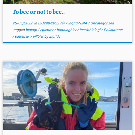
To bee or not to bee..
25/05/2022
in
BIO298-2022Vår
/
Ingrid-NINA
/
Uncategorized
tagged
biologi
/
epletrær
/
honningbier
/
insektbiologi
/
Pollinatorer
/
pæretrær
/
villbier
by
ingridv