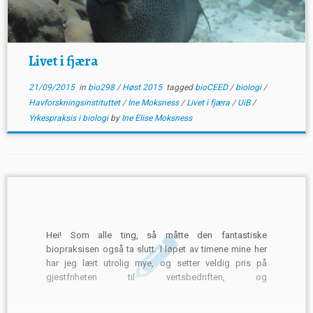
Livet i fjæra
21/09/2015
in
bio298
/
Høst 2015
tagged
bioCEED
/
biologi
/
Havforskningsinstituttet
/
Ine Moksness
/
Livet i fjæra
/
UiB
/
Yrkespraksis i biologi
by
Ine Elise Moksness
Hei! Som alle ting, så måtte den fantastiske
biopraksisen også ta slutt. I løpet av timene mine her
har jeg lært utrolig mye, og setter veldig pris på
gjestfriheten til vertsbedriften, og
samarbeidavilligheten til de emneansvarlige. Som du
kan lese om i tidligere blogginnlegg har