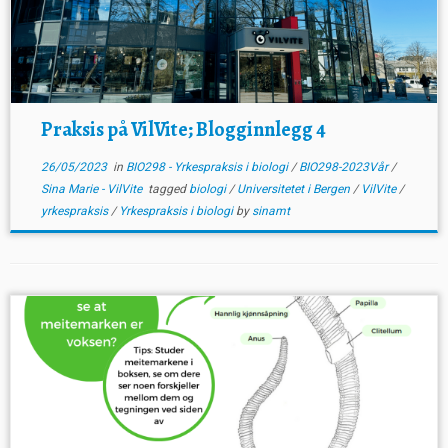
Praksis på VilVite; Blogginnlegg 4
26/05/2023
in
BIO298 - Yrkespraksis i biologi
/
BIO298-2023Vår
/
Sina Marie - VilVite
tagged
biologi
/
Universitetet i Bergen
/
VilVite
/
yrkespraksis
/
Yrkespraksis i biologi
by
sinamt