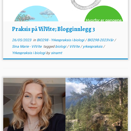
Praksis på VilVite; Blogginnlegg 3
26/05/2023
in
BIO298 - Yrkespraksis i biologi
/
BIO298-2023Vår
/
Sina Marie - VilVite
tagged
biologi
/
VilVite
/
yrkespraksis
/
Yrkespraksis i biologi
by
sinamt