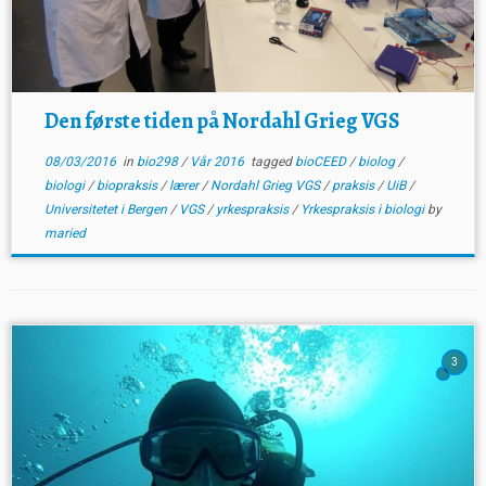
Den første tiden på Nordahl Grieg VGS
08/03/2016
in
bio298
/
Vår 2016
tagged
bioCEED
/
biolog
/
biologi
/
biopraksis
/
lærer
/
Nordahl Grieg VGS
/
praksis
/
UiB
/
Universitetet i Bergen
/
VGS
/
yrkespraksis
/
Yrkespraksis i biologi
by
maried
3