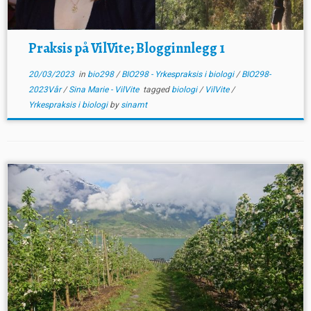
Praksis på VilVite; Blogginnlegg 1
20/03/2023
in
bio298
/
BIO298 - Yrkespraksis i biologi
/
BIO298-
2023Vår
/
Sina Marie - VilVite
tagged
biologi
/
VilVite
/
Yrkespraksis i biologi
by
sinamt