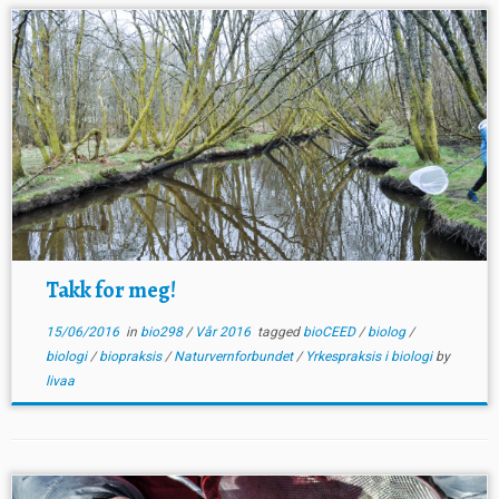
Takk for meg!
15/06/2016
in
bio298
/
Vår 2016
tagged
bioCEED
/
biolog
/
biologi
/
biopraksis
/
Naturvernforbundet
/
Yrkespraksis i biologi
by
livaa