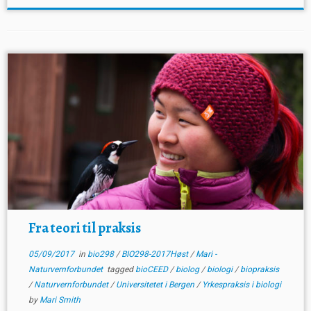
Fra teori til praksis
05/09/2017
in
bio298
/
BIO298-2017Høst
/
Mari -
Naturvernforbundet
tagged
bioCEED
/
biolog
/
biologi
/
biopraksis
/
Naturvernforbundet
/
Universitetet i Bergen
/
Yrkespraksis i biologi
by
Mari Smith