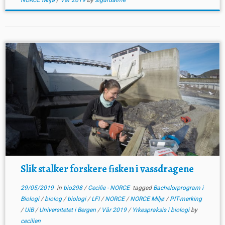
NORCE Miljø
/
Vår 2019
by
sigurdalme
Slik stalker forskere fisken i vassdragene
29/05/2019
in
bio298
/
Cecilie - NORCE
tagged
Bachelorprogram i
Biologi
/
biolog
/
biologi
/
LFI
/
NORCE
/
NORCE Miljø
/
PIT-merking
/
UiB
/
Universitetet i Bergen
/
Vår 2019
/
Yrkespraksis i biologi
by
cecilien