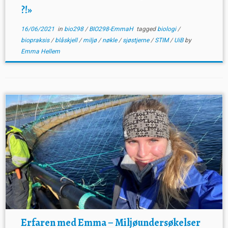
?!»
16/06/2021
in
bio298
/
BIO298-EmmaH
tagged
biologi
/
biopraksis
/
blåskjell
/
miljø
/
nøkle
/
sjøstjerne
/
STIM
/
UiB
by
Emma Hellem
Erfaren med Emma – Miljøundersøkelser