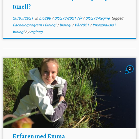
tunell?
20/05/2021
in
bio298
/
BIO298-2021Vår
/
BIO298-Regine
tagged
Bachelorprogram i Biologi
/
biologi
/
Vår2021
/
Yrkespraksis i
biologi
by
regineg
2
Erfaren med Emma