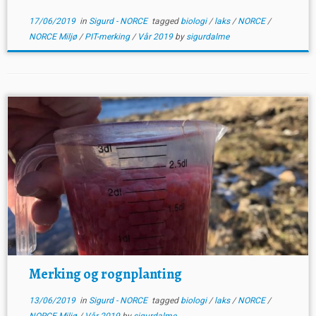
17/06/2019
in
Sigurd - NORCE
tagged
biologi
/
laks
/
NORCE
/
NORCE Miljø
/
PIT-merking
/
Vår 2019
by
sigurdalme
Merking og rognplanting
13/06/2019
in
Sigurd - NORCE
tagged
biologi
/
laks
/
NORCE
/