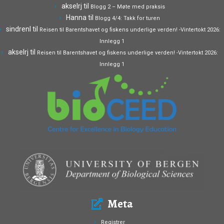
akselrj
til
Blogg 2 – Møte med praksis
Hanna
til
Blogg 4/4: Takk for turen
sindrenl
til
Reisen til Barentshavet og fiskens underlige verden! -Vintertokt 2026:
Innlegg 1
akselrj
til
Reisen til Barentshavet og fiskens underlige verden! -Vintertokt 2026:
Innlegg 1
Meta
Registrer