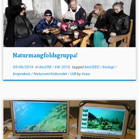
Naturmangfoldsgruppa!
05/06/2016
in
bio298
/
Vår 2016
tagged
bioCEED
/
biologi
/
biopraksis
/
Naturvernforbundet
/
UiB
by
livaa