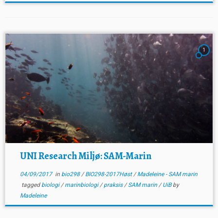
1
UNI Research Miljø: SAM-Marin
04/09/2017
in
bio298
/
BIO298-2017Høst
/
Madeleine - SAM marin
tagged
biologi
/
marinbiologi
/
praksis
/
SAM marin
/
UiB
by
Madeleine