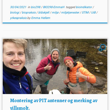
30/04/2021
in
bio298
/
BIO298-EmmaH
tagged
bioindikator
/
biologi
/
biopraksis
/
blåskjell
/
miljø
/
miljøtjenester
/
STIM
/
UiB
/
yrkespraksis
by
Emma Hellem
1
Montering av PIT antenner og merking av
villsmolt.