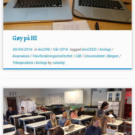
Gøy på HI
30/04/2016
in
bio298
/
Vår 2016
tagged
bioCEED
/
biologi
/
biopraksis
/
Havforskningsinstituttet
/
UiB
/
Universitetet i Bergen
/
Yrkespraksis i biologi
by
nataliej