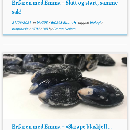
Erfaren med Emma – Slutt og start, samme
sak!
21/06/2021
in
bio298
/
BIO298-EmmaH
tagged
biologi
/
biopraksis
/
STIM
/
UiB
by
Emma Hellem
Erfaren med Emma – «Skrape blåskjell …