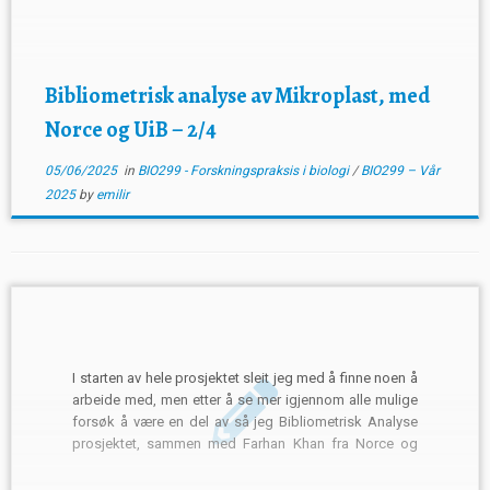
Bibliometrisk analyse av Mikroplast, med
Norce og UiB – 2/4
05/06/2025
in
BIO299 - Forskningspraksis i biologi
/
BIO299 – Vår
2025
by
emilir
I starten av hele prosjektet sleit jeg med å finne noen å
arbeide med, men etter å se mer igjennom alle mulige
forsøk å være en del av så jeg Bibliometrisk Analyse
prosjektet, sammen med Farhan Khan fra Norce og
Odd André Karlsen fra UiB. Dette prosjektet syntes jeg
virket […]