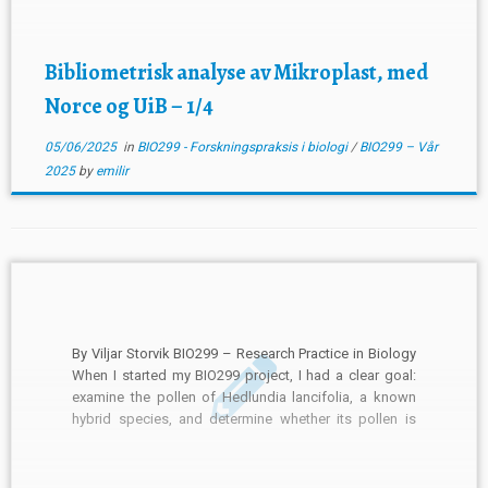
Bibliometrisk analyse av Mikroplast, med
Norce og UiB – 1/4
05/06/2025
in
BIO299 - Forskningspraksis i biologi
/
BIO299 – Vår
2025
by
emilir
By Viljar Storvik BIO299 – Research Practice in Biology
When I started my BIO299 project, I had a clear goal:
examine the pollen of Hedlundia lancifolia, a known
hybrid species, and determine whether its pollen is
morphologically distinct enough to be recognized in
sediment cores. The logic was straightforward: by […]