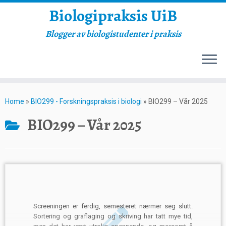
Biologipraksis UiB
Blogger av biologistudenter i praksis
Skip
to
Home
»
BIO299 - Forskningspraksis i biologi
»
BIO299 – Vår 2025
content
BIO299 – Vår 2025
Screeningen er ferdig, semesteret nærmer seg slutt.
Sortering og graflaging og skriving har tatt mye tid,