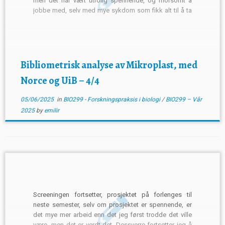
men det har vært utrolig spennende, og morsomt å
jobbe med, selv med mye sykdom som fikk alt til å ta
mer tid. Endelig er jeg mer frisk igjen, etter mange
måneder. Å Jobbe […]
Bibliometrisk analyse av Mikroplast, med
Norce og UiB – 4/4
05/06/2025
in
BIO299 - Forskningspraksis i biologi
/
BIO299 – Vår
2025
by
emilir
Screeningen fortsetter, prosjektet på forlenges til
neste semester, selv om prosjektet er spennende, er
det mye mer arbeid enn det jeg først trodde det ville
være, men det er verdt det. Dessverre fortsetter jeg å