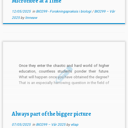
Microfibre at a Time
12/05/2025
in
BIO299 - Forskningspraksis i biologi
/
BIO299 – Vår
2025
by
linneaw
Once they enter the chaotic and hard world of higher
education, countless students ponder their future.
What will happen once you have obtained the degree?
That is an especially harrowing question in the field of
life science. Many dream about one day becoming a
researcher, someone who investigates relentlessly in
[…]
Always part of the bigger picture
07/05/2025
in
BIO299 – Vår 2025
by
eliap