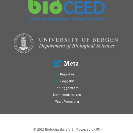
Meta
Registrer
Logg inn
Innleggsstrøm
Kommentarstrøm
WordPress.org
·
© 2026
Biologipraksis UiB
·
Powered by
·