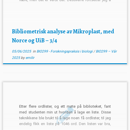
være mye syk, så jeg får ikke jobbet så mye eller ofte
som jeg helst […]
Bibliometrisk analyse av Mikroplast, med
Norce og UiB – 3/4
05/06/2025
in
BIO299 - Forskningspraksis i biologi
/
BIO299 – Vår
2025
by
emilir
Etter flere ordlister, og ett møte på biblioteket, fant
med studenten min ut hvordan å lage en liste. Disse
teknikkene ble brukt til å lage noen få ordlister, til jeg
endelig fikk en liste på 1046 ord. Den listen var bra,
den var ikke for lang, så jeg hadde ikke […]