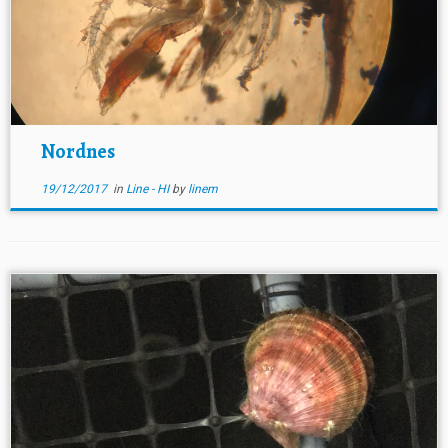
Nordnes
19/12/2017
in
Line - HI
by
linem