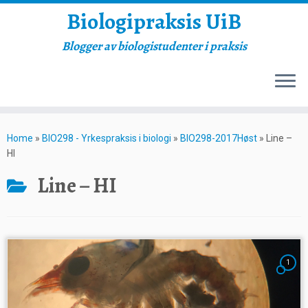
Biologipraksis UiB
Blogger av biologistudenter i praksis
Skip
to
Home
»
BIO298 - Yrkespraksis i biologi
»
BIO298-2017Høst
»
Line –
content
HI
Line – HI
1