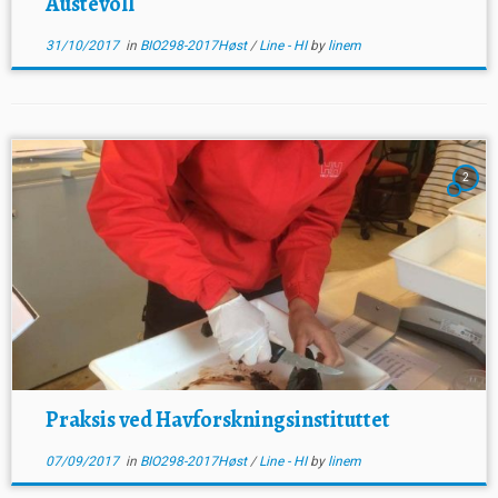
Austevoll
31/10/2017
in
BIO298-2017Høst
/
Line - HI
by
linem
2
Praksis ved Havforskningsinstituttet
07/09/2017
in
BIO298-2017Høst
/
Line - HI
by
linem