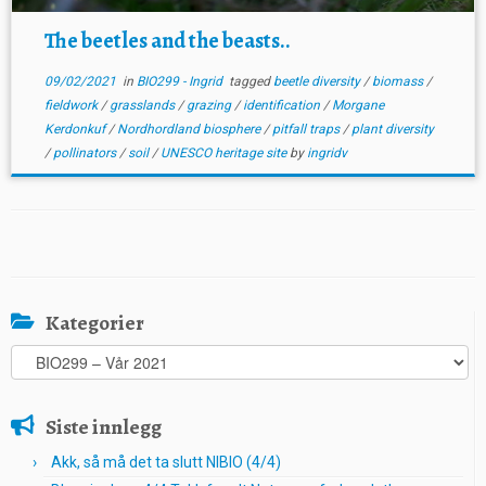
The beetles and the beasts..
09/02/2021
in
BIO299 - Ingrid
tagged
beetle diversity
/
biomass
/
fieldwork
/
grasslands
/
grazing
/
identification
/
Morgane
Kerdonkuf
/
Nordhordland biosphere
/
pitfall traps
/
plant diversity
/
pollinators
/
soil
/
UNESCO heritage site
by
ingridv
Kategorier
Kategorier
Siste innlegg
Akk, så må det ta slutt NIBIO (4/4)