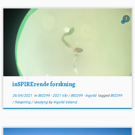
1
inSPIRErende forskning
26/04/2021
in
BIO299 - 2021 Vår
/
BIO299 - Ingvild
tagged
BIO299
/
frøspiring
/
røsslyng
by
Ingvild Veland