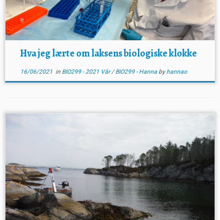
Hva jeg lærte om laksens biologiske klokke
16/06/2021
in
BIO299 - 2021 Vår
/
BIO299 - Hanna
by
hannao