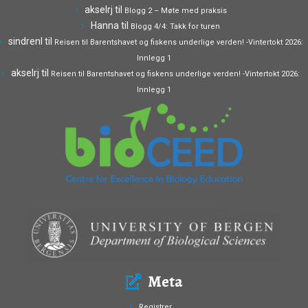
akselrj
til
Blogg 2 – Møte med praksis
Hanna
til
Blogg 4/4: Takk for turen
sindrenl
til
Reisen til Barentshavet og fiskens underlige verden! -Vintertokt 2026:
Innlegg 1
akselrj
til
Reisen til Barentshavet og fiskens underlige verden! -Vintertokt 2026:
Innlegg 1
Meta
Registrer