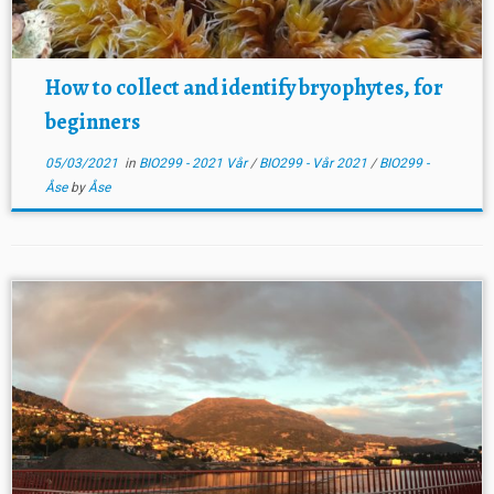
How to collect and identify bryophytes, for
beginners
05/03/2021
in
BIO299 - 2021 Vår
/
BIO299 - Vår 2021
/
BIO299 -
Åse
by
Åse