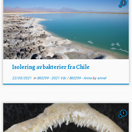
1
Isolering av bakterier fra Chile
22/03/2021
in
BIO299 - 2021 Vår
/
BIO299 - Anne
by
annel
1