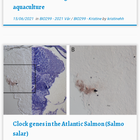
aquaculture
15/06/2021
in
BIO299 - 2021 Vår
/
BIO299 - Kristine
by
kristinehh
Clock genes in the Atlantic Salmon (Salmo
salar)