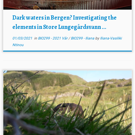
Dark waters in Bergen? Investigating the
elements in Store Lungegårdsvann ...
01/03/2021
in
BIO299 - 2021 Vår
/
BIO299 - Iliana
by
Iliana-Vasiliki
Ntinou