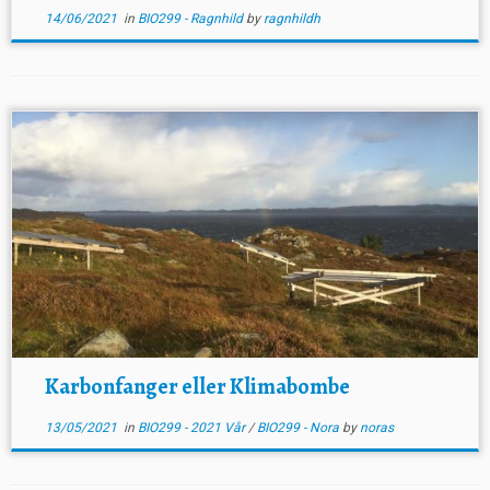
14/06/2021
in
BIO299 - Ragnhild
by
ragnhildh
Karbonfanger eller Klimabombe
13/05/2021
in
BIO299 - 2021 Vår
/
BIO299 - Nora
by
noras