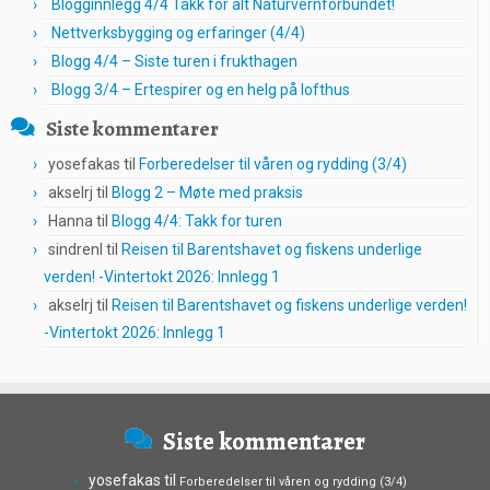
Blogginnlegg 4/4 Takk for alt Naturvernforbundet!
Nettverksbygging og erfaringer (4/4)
Blogg 4/4 – Siste turen i frukthagen
Blogg 3/4 – Ertespirer og en helg på lofthus
Siste kommentarer
yosefakas
til
Forberedelser til våren og rydding (3/4)
akselrj
til
Blogg 2 – Møte med praksis
Hanna
til
Blogg 4/4: Takk for turen
sindrenl
til
Reisen til Barentshavet og fiskens underlige
verden! -Vintertokt 2026: Innlegg 1
akselrj
til
Reisen til Barentshavet og fiskens underlige verden!
-Vintertokt 2026: Innlegg 1
Siste kommentarer
yosefakas
til
Forberedelser til våren og rydding (3/4)