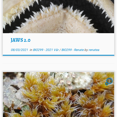
JAWS 2.0
08/03/2021
in
BIO299 - 2021 Vår
/
BIO299 - Renate
by
renatea
2