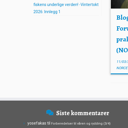
fiskens underlige verden! -Vintertokt
2026: Innlegg 1
Blog
For
pra
(NO
11/03/
NORC
Siste kommentarer
yosefakas
til
Forberedelser til våren og rydding (3/4)