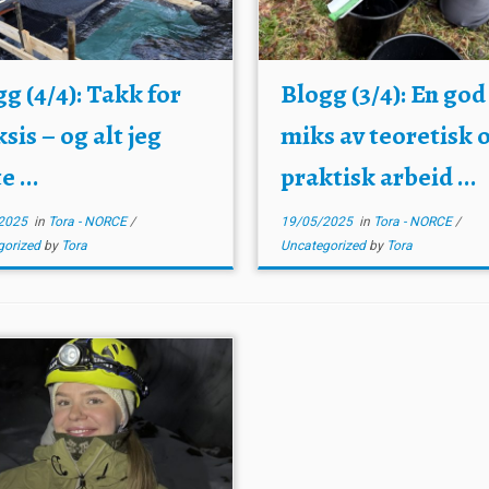
g (4/4): Takk for
Blogg (3/4): En god
sis – og alt jeg
miks av teoretisk 
e ...
praktisk arbeid ...
2025
in
Tora - NORCE
/
19/05/2025
in
Tora - NORCE
/
gorized
by
Tora
Uncategorized
by
Tora