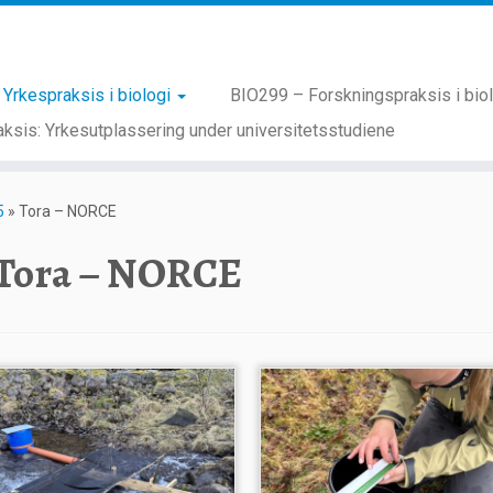
Yrkespraksis i biologi
BIO299 – Forskningspraksis i bio
ksis: Yrkesutplassering under universitetsstudiene
5
»
Tora – NORCE
Tora – NORCE