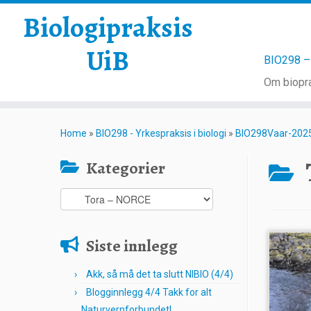
Biologipraksis
UiB
BIO298 – 
Om biopra
Skip
to
Home
»
BIO298 - Yrkespraksis i biologi
»
BIO298Vaar-202
content
Kategorier
Kategorier
Siste innlegg
Akk, så må det ta slutt NIBIO (4/4)
Blogginnlegg 4/4 Takk for alt
Naturvernforbundet!