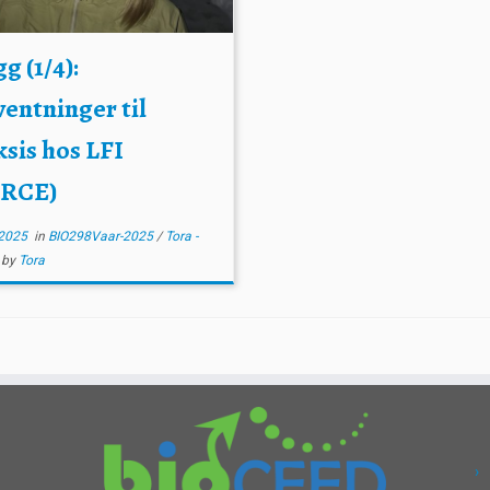
g (1/4):
ventninger til
ksis hos LFI
RCE)
2025
in
BIO298Vaar-2025
/
Tora -
E
by
Tora