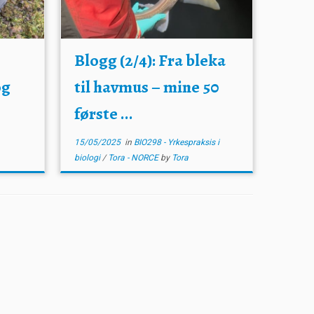
Blogg (2/4): Fra bleka
og
til havmus – mine 50
første ...
15/05/2025
in
BIO298 - Yrkespraksis i
biologi
/
Tora - NORCE
by
Tora