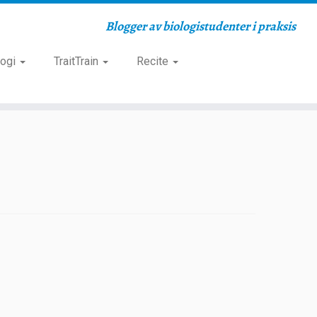
Blogger av biologistudenter i praksis
logi
TraitTrain
Recite