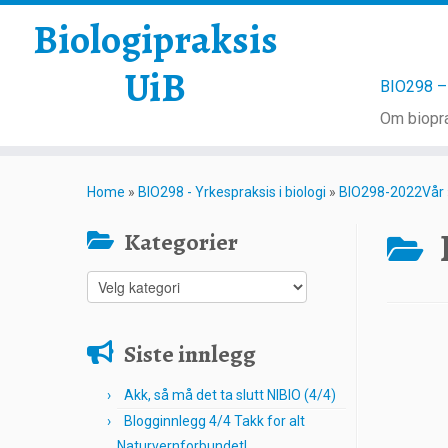
Biologipraksis
UiB
BIO298 – 
Om biopra
Skip
to
Home
»
BIO298 - Yrkespraksis i biologi
»
BIO298-2022Vår
content
Kategorier
Kategorier
Siste innlegg
Akk, så må det ta slutt NIBIO (4/4)
Blogginnlegg 4/4 Takk for alt
Naturvernforbundet!