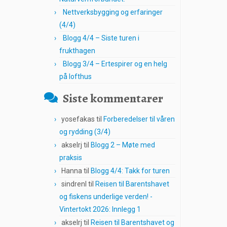
Nettverksbygging og erfaringer
(4/4)
Blogg 4/4 – Siste turen i
frukthagen
Blogg 3/4 – Ertespirer og en helg
på lofthus
Siste kommentarer
yosefakas
til
Forberedelser til våren
og rydding (3/4)
akselrj
til
Blogg 2 – Møte med
praksis
Hanna
til
Blogg 4/4: Takk for turen
sindrenl
til
Reisen til Barentshavet
og fiskens underlige verden! -
Vintertokt 2026: Innlegg 1
akselrj
til
Reisen til Barentshavet og