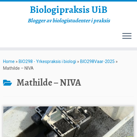
Biologipraksis UiB
Blogger av biologistudenter i praksis
Skip
to
Home
»
BIO298 - Yrkespraksis i biologi
»
BIO298Vaar-2025
»
content
Mathilde – NIVA
Mathilde – NIVA