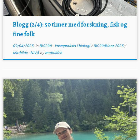
Blogg (2/4): 50 timer med forskning, fisk og
fine folk
09/04/2025
in
BIO298 - Yrkespraksis i biologi
/
BIO298Vaar-2025
/
Mathilde - NIVA
by
mathildeh