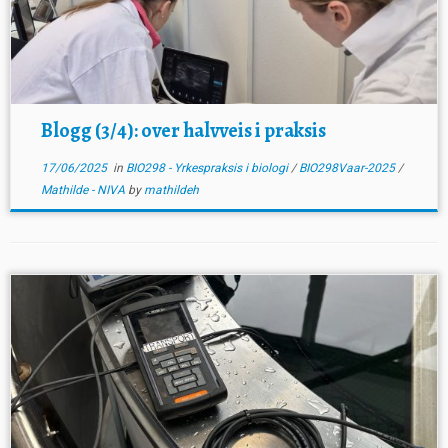
Blogg (3/4): over halvveis i praksis
17/06/2025
in
BIO298 - Yrkespraksis i biologi
/
BIO298Vaar-2025
/
Mathilde - NIVA
by
mathildeh