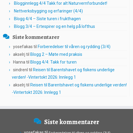
Blogginnlegg 4/4 Takk for alt Naturvernforbundet!
Nettverksbygging og erfaringer (4/4)
Blogg 4/4 – Siste turen i frukthagen
Blogg 3/4 – Ertespirer og en helg på lofthus
Siste kommentarer
yosefakas
til
Forberedelser til våren og rydding (3/4)
akselrj
til
Blogg 2 – Møte med praksis
Hanna
til
Blogg 4/4: Takk for turen
sindrenl
til
Reisen til Barentshavet og fiskens underlige
verden! -Vintertokt 2026: Innlegg 1
akselrj
til
Reisen til Barentshavet og fiskens underlige verden!
-Vintertokt 2026: Innlegg 1
Siste kommentarer
yosefakas
til
Forberedelser til våren og rydding (3/4)