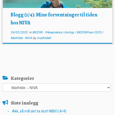
Blogg (1/4): Mine forventninger til tiden
hos NIVA
24/02/2025
in
BIO298 - Yrkespraksis i biologi
/
BIO298Vaar-2025
/
Mathilde - NIVA
by
mathildeh
Kategorier
Kategorier
Siste innlegg
Akk, så må det ta slutt NIBIO (4/4)