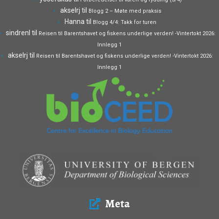
akselrj
til
Blogg 2 – Møte med praksis
Hanna
til
Blogg 4/4: Takk for turen
sindrenl
til
Reisen til Barentshavet og fiskens underlige verden! -Vintertokt 2026:
Innlegg 1
akselrj
til
Reisen til Barentshavet og fiskens underlige verden! -Vintertokt 2026:
Innlegg 1
Meta