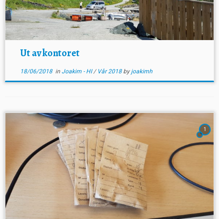
Ut av kontoret
18/06/2018
in
Joakim - HI
/
Vår 2018
by
joakimh
1