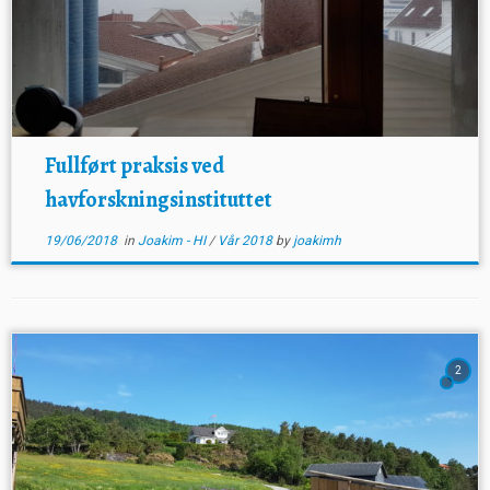
Fullført praksis ved
havforskningsinstituttet
19/06/2018
in
Joakim - HI
/
Vår 2018
by
joakimh
2