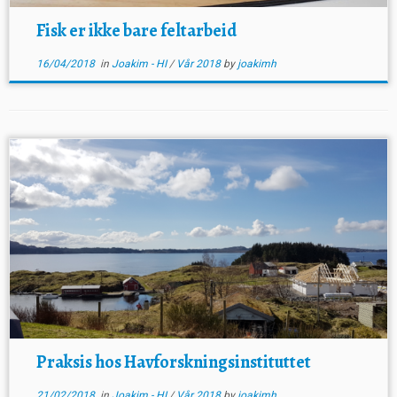
Fisk er ikke bare feltarbeid
16/04/2018
in
Joakim - HI
/
Vår 2018
by
joakimh
Praksis hos Havforskningsinstituttet
21/02/2018
in
Joakim - HI
/
Vår 2018
by
joakimh