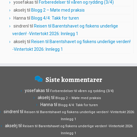
yosefakas
til
Forberedelser til våren og rydding (3/4)
akselrj
til
Blogg 2 – Møte med praksis
Hanna
til
Blogg 4/4: Takk for turen
sindrenl
til
Reisen til Barentshavet og fiskens underlige
verden! -Vintertokt 2026: Innlegg 1
akselrj
til
Reisen til Barentshavet og fiskens underlige verden!
-Vintertokt 2026: Innlegg 1
Siste kommentarer
yosefakas
til
Forberedelser til våren og rydding (3/4)
akselrj
til
Blogg 2 – Møte med praksis
Hanna
til
Blogg 4/4: Takk for turen
sindrenl
til
Reisen til Barentshavet og fiskens underlige verden! -Vintertokt 2026:
Innlegg 1
akselrj
til
Reisen til Barentshavet og fiskens underlige verden! -Vintertokt 2026:
Innlegg 1