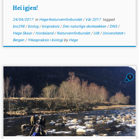
Hei igjen!
24/04/2017
in
Hege-Naturvernforbundet
/
Vår 2017
tagged
bio298
/
biolog
/
biopraksis
/
Den naturlige skolesekken
/
DNS
/
Hege Skaar
/
Hordaland
/
Naturvernforbundet
/
UiB
/
Universitetet i
Bergen
/
Yrkespraksis i biologi
by
Hege
1