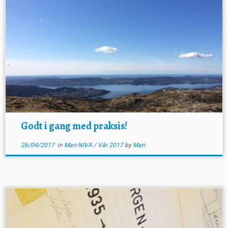
Godt i gang med praksis!
26/04/2017
in
Mari-NIVA
/
Vår 2017
by
Mari