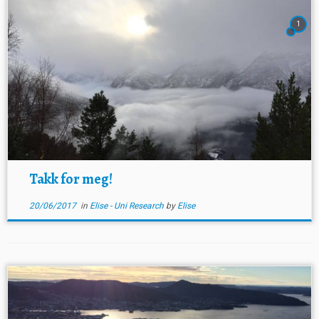
1
Takk for meg!
20/06/2017
in
Elise - Uni Research
by
Elise