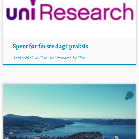
Spent før første dag i praksis
31/01/2017
in
Elise - Uni Research
by
Elise
1