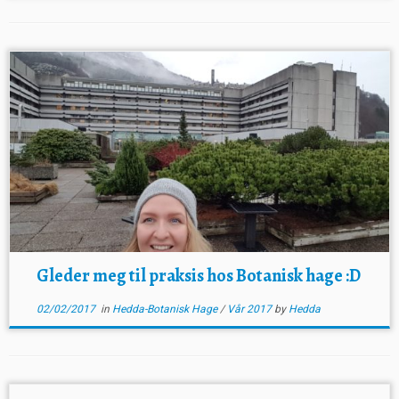
Gleder meg til praksis hos Botanisk hage :D
02/02/2017
in
Hedda-Botanisk Hage
/
Vår 2017
by
Hedda