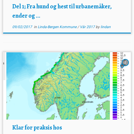
Del 1; Fra hund og hest til urbanemåker,
ender og ...
09/02/2017
in
Linda-Bergen Kommune
/
Vår 2017
by
lindan
2
Klar for praksis hos