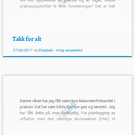
om min opplevelse av praksis og av faget. Svarte
praksisoppholdet til dine forventninger? Det er helt
klart litt bittersøtt å være ferdig. På den ene siden har
jeg fått med meg mye […]
Takk for alt
27/06/2017
in
Elisabeth - HI
by
elisabethd
Denne våren har jeg fått være hos Naturvernforbundet i
praksis. Det har vært både kjempe gøy og lærerikt. Jeg
har fått delta på mye forskjellig. Fra planlegging av
utflukter med den naturlige skolesekken (DNS) til
teknisk assistent på det månedlige arrangementet
Naturlig Onsdag. Prosjektet DNS ga meg litt erfaring