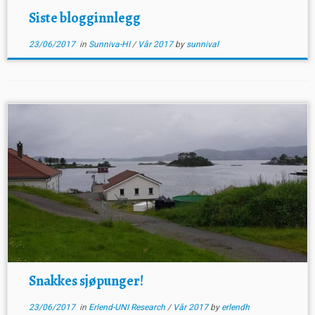
Siste blogginnlegg
23/06/2017
in
Sunniva-HI
/
Vår 2017
by
sunnival
Snakkes sjøpunger!
23/06/2017
in
Erlend-UNI Research
/
Vår 2017
by
erlendh