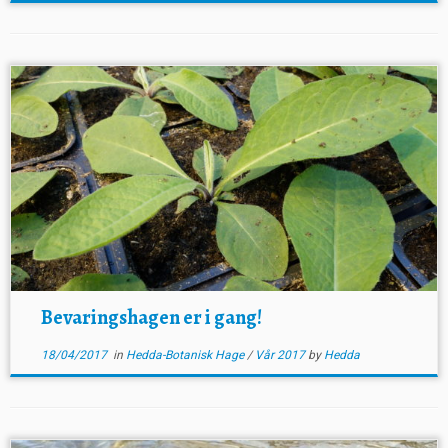
Bevaringshagen er i gang!
18/04/2017
in
Hedda-Botanisk Hage
/
Vår 2017
by
Hedda