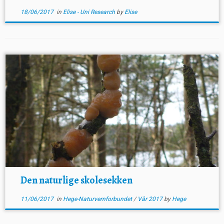
18/06/2017
in
Elise - Uni Research
by
Elise
Den naturlige skolesekken
11/06/2017
in
Hege-Naturvernforbundet
/
Vår 2017
by
Hege