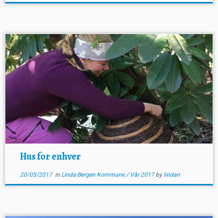
Hus for enhver
20/05/2017
in
Linda-Bergen Kommune
/
Vår 2017
by
lindan