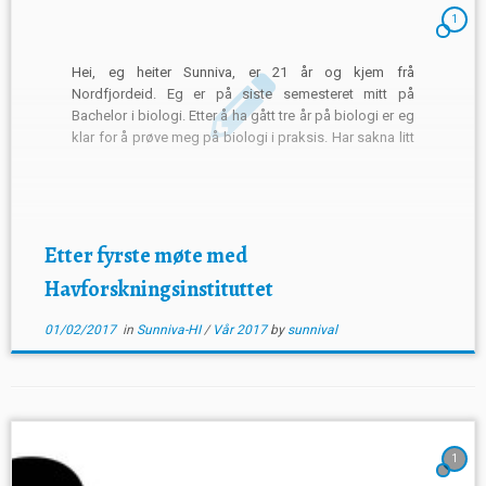
1
Hei, eg heiter Sunniva, er 21 år og kjem frå
Nordfjordeid. Eg er på siste semesteret mitt på
Bachelor i biologi. Etter å ha gått tre år på biologi er eg
klar for å prøve meg på biologi i praksis. Har sakna litt
det å få informasjon om korleis biologi […]
Etter fyrste møte med
Havforskningsinstituttet
01/02/2017
in
Sunniva-HI
/
Vår 2017
by
sunnival
1