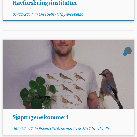
Havforskningsinstituttet
07/02/2017
in
Elisabeth - HI
by
elisabethd
1
Sjøpungene kommer!
06/02/2017
in
Erlend-UNI Research
/
Vår 2017
by
erlendh