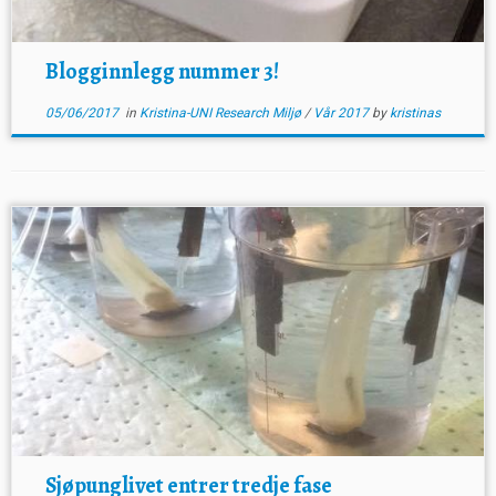
Blogginnlegg nummer 3!
05/06/2017
in
Kristina-UNI Research Miljø
/
Vår 2017
by
kristinas
Sjøpunglivet entrer tredje fase