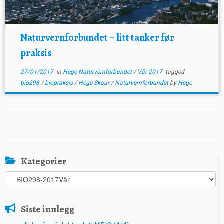
Naturvernforbundet – litt tanker før
praksis
27/01/2017
in
Hege-Naturvernforbundet
/
Vår 2017
tagged
bio298
/
biopraksis
/
Hege Skaar
/
Naturvernforbundet
by
Hege
Kategorier
Kategorier
Siste innlegg