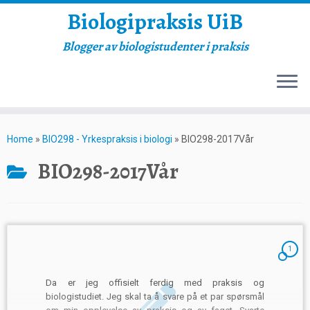
Biologipraksis UiB
Blogger av biologistudenter i praksis
Skip
to
Home
»
BIO298 - Yrkespraksis i biologi
»
BIO298-2017Vår
content
BIO298-2017Vår
1
Da er jeg offisielt ferdig med praksis og
biologistudiet. Jeg skal ta å svare på et par spørsmål