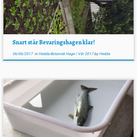
Snart står Bevaringshagen klar!
06/06/2017
in
Hedda-Botanisk Hage
/
Vår 2017
by
Hedda