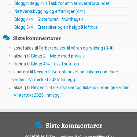
Blogginnlegg 4/4 Takk for alt Naturvernforbundet!
Nettverksbygging og erfaringer (4/4)
Blogg 4/4 – Siste turen i frukthagen
Blogg 3/4 – Ertespirer og en helg på lofthus
Siste kommentarer
yosefakas
til
Forberedelser til våren og rydding (3/4)
akselrj
til
Blogg 2 – Møte med praksis
Hanna
til
Blogg 4/4: Takk for turen
sindrenl
til
Reisen til Barentshavet og fiskens underlige
verden! -Vintertokt 2026: Innlegg 1
akselrj
til
Reisen til Barentshavet og fiskens underlige verden!
-Vintertokt 2026: Innlegg 1
Siste kommentarer
yosefakas
til
Forberedelser til våren og rydding (3/4)