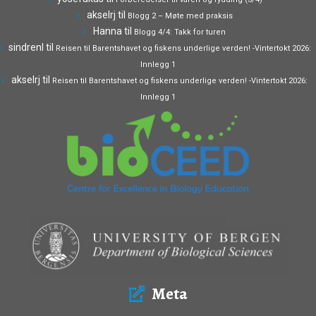
akselrj
til
Blogg 2 – Møte med praksis
Hanna
til
Blogg 4/4: Takk for turen
sindrenl
til
Reisen til Barentshavet og fiskens underlige verden! -Vintertokt 2026:
Innlegg 1
akselrj
til
Reisen til Barentshavet og fiskens underlige verden! -Vintertokt 2026:
Innlegg 1
Meta