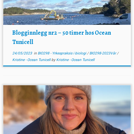
Blogginnlegg nr2 – 50 timer hos Ocean
Tunicell
24/05/2023
in
BIO298 - Yrkespraksis i biologi
/
BIO298-2023Vår
/
Kristine - Ocean Tunicell
by
Kristine - Ocean Tunicell