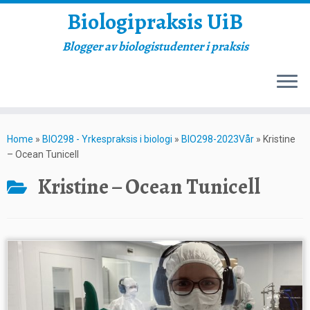
Biologipraksis UiB
Blogger av biologistudenter i praksis
Skip
to
Home
»
BIO298 - Yrkespraksis i biologi
»
BIO298-2023Vår
»
Kristine
content
– Ocean Tunicell
Kristine – Ocean Tunicell