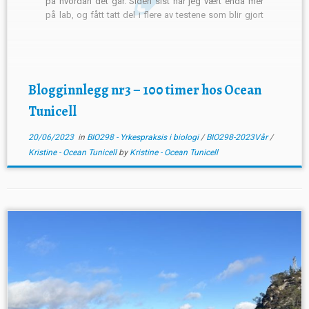
på hvordan det går. Siden sist har jeg vært enda mer
på lab, og fått tatt del i flere av testene som blir gjort
for å kontrollere produktene. To av disse […]
Blogginnlegg nr3 – 100 timer hos Ocean
Tunicell
20/06/2023
in
BIO298 - Yrkespraksis i biologi
/
BIO298-2023Vår
/
Kristine - Ocean Tunicell
by
Kristine - Ocean Tunicell