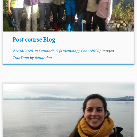
Post course Blog
21/04/2020
in
Fernanda C (Argentina)
/
Peru (2020)
tagged
TraitTrain
by
fernandac