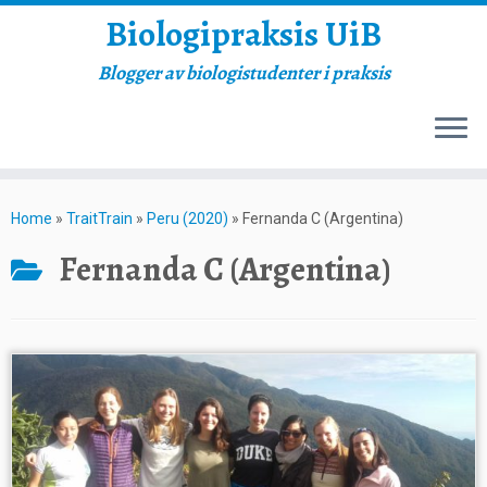
Biologipraksis UiB
Blogger av biologistudenter i praksis
Skip
to
Home
»
TraitTrain
»
Peru (2020)
»
Fernanda C (Argentina)
content
Fernanda C (Argentina)