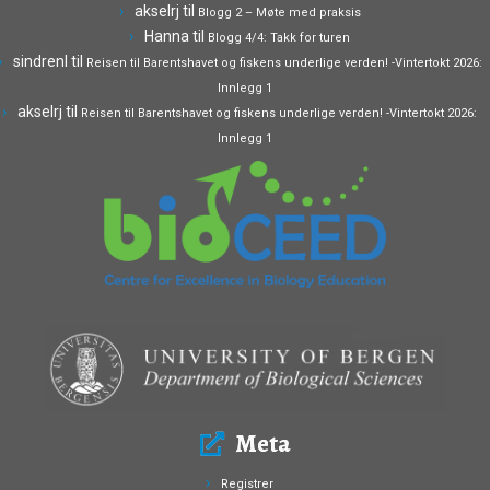
akselrj
til
Blogg 2 – Møte med praksis
Hanna
til
Blogg 4/4: Takk for turen
sindrenl
til
Reisen til Barentshavet og fiskens underlige verden! -Vintertokt 2026:
Innlegg 1
akselrj
til
Reisen til Barentshavet og fiskens underlige verden! -Vintertokt 2026:
Innlegg 1
Meta
Registrer