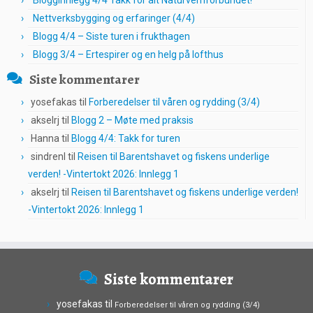
Blogginnlegg 4/4 Takk for alt Naturvernforbundet!
Nettverksbygging og erfaringer (4/4)
Blogg 4/4 – Siste turen i frukthagen
Blogg 3/4 – Ertespirer og en helg på lofthus
Siste kommentarer
yosefakas
til
Forberedelser til våren og rydding (3/4)
akselrj
til
Blogg 2 – Møte med praksis
Hanna
til
Blogg 4/4: Takk for turen
sindrenl
til
Reisen til Barentshavet og fiskens underlige
verden! -Vintertokt 2026: Innlegg 1
akselrj
til
Reisen til Barentshavet og fiskens underlige verden!
-Vintertokt 2026: Innlegg 1
Siste kommentarer
yosefakas
til
Forberedelser til våren og rydding (3/4)