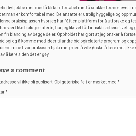
finitivt jobbe mer med å bli komfortabel med å snakke foran elever, men 
et man er komfortabel med. De ansatte er utrolig hyggelige og oppmuntre
denne praksisplassen hvor jeg har fått en plattform for å utforske og
d har vært like biologirelaterte, har jeg likevel fått innsikt i arbeidslivet
en fin blanding av begge deler. Oppholdet har gjort at jeg ønsker å forts
biologi og å komme med ideer til andre biologirelaterte program og oppga
udiene mine hvor praksisen hjalp meg med å ville ønske å lære mer, ikke
av å lære siden det er gøy.
ave a comment
adresse vil ikke bli publisert.
Obligatoriske felt er merket med
*
tar
*