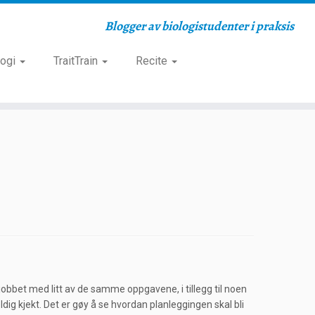
Blogger av biologistudenter i praksis
logi
TraitTrain
Recite
g jobbet med litt av de samme oppgavene, i tillegg til noen
ldig kjekt. Det er gøy å se hvordan planleggingen skal bli