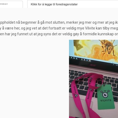
ppholdet nå begynner å gå mot slutten, merker jeg mer og mer at jeg ik
y å være her, og jeg vet at det fortsatt er veldig mye Vilvite kan tilby me
en har jeg funnet ut at jeg syns det er veldig gøy å formidle kunnskap om 