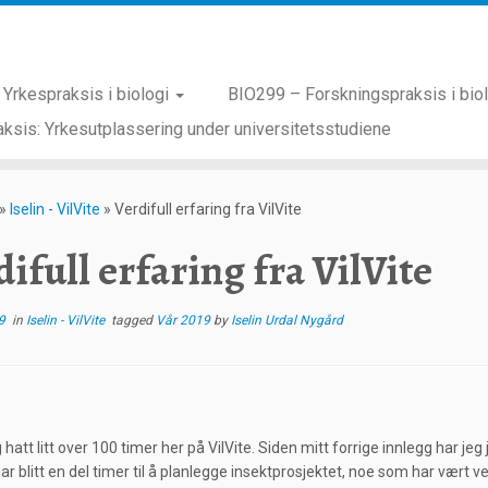
Yrkespraksis i biologi
BIO299 – Forskningspraksis i bio
ksis: Yrkesutplassering under universitetsstudiene
»
Iselin - VilVite
»
Verdifull erfaring fra VilVite
difull erfaring fra VilVite
9
in
Iselin - VilVite
tagged
Vår 2019
by
Iselin Urdal Nygård
 hatt litt over 100 timer her på VilVite. Siden mitt forrige innlegg har je
ar blitt en del timer til å planlegge insektprosjektet, noe som har vært ve