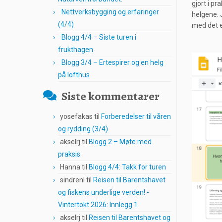
gjort i pr
Nettverksbygging og erfaringer
helgene. 
(4/4)
med det e
Blogg 4/4 – Siste turen i
frukthagen
Blogg 3/4 – Ertespirer og en helg
på lofthus
Siste kommentarer
yosefakas
til
Forberedelser til våren
og rydding (3/4)
akselrj
til
Blogg 2 – Møte med
praksis
Hanna
til
Blogg 4/4: Takk for turen
sindrenl
til
Reisen til Barentshavet
og fiskens underlige verden! -
Vintertokt 2026: Innlegg 1
akselrj
til
Reisen til Barentshavet og