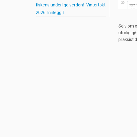
fiskens underlige verden! -Vintertokt
2026: Innlegg 1
Selv om o
utrolig gø
praksistid