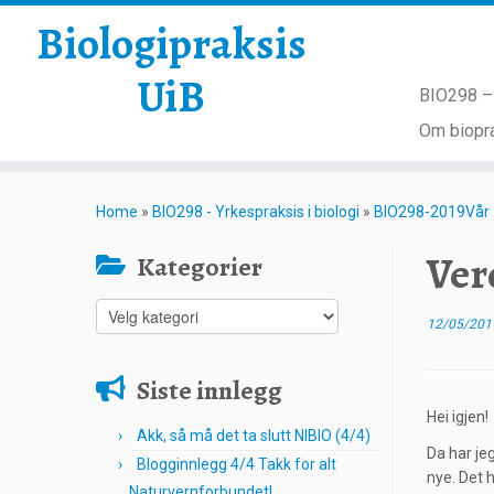
Biologipraksis
UiB
BIO298 – 
Om biopra
Skip
to
Home
»
BIO298 - Yrkespraksis i biologi
»
BIO298-2019Vår
content
Ver
Kategorier
Kategorier
12/05/201
Siste innlegg
Hei igjen!
Akk, så må det ta slutt NIBIO (4/4)
Da har jeg
Blogginnlegg 4/4 Takk for alt
nye. Det h
Naturvernforbundet!