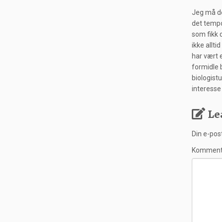
Jeg må de
det tempo
som fikk 
ikke allti
har vært 
formidle 
biologist
interesse 
Le
Din e-post
Kommen