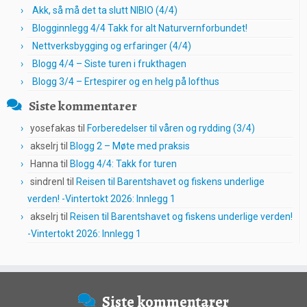
Akk, så må det ta slutt NIBIO (4/4)
Blogginnlegg 4/4 Takk for alt Naturvernforbundet!
Nettverksbygging og erfaringer (4/4)
Blogg 4/4 – Siste turen i frukthagen
Blogg 3/4 – Ertespirer og en helg på lofthus
Siste kommentarer
yosefakas
til
Forberedelser til våren og rydding (3/4)
akselrj
til
Blogg 2 – Møte med praksis
Hanna
til
Blogg 4/4: Takk for turen
sindrenl
til
Reisen til Barentshavet og fiskens underlige
verden! -Vintertokt 2026: Innlegg 1
akselrj
til
Reisen til Barentshavet og fiskens underlige verden!
-Vintertokt 2026: Innlegg 1
Siste kommentarer