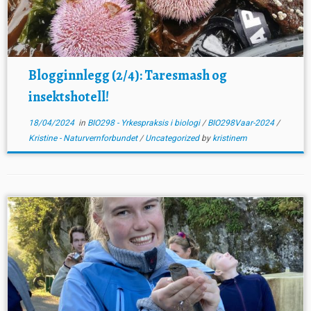
Blogginnlegg (2/4): Taresmash og
insektshotell!
18/04/2024
in
BIO298 - Yrkespraksis i biologi
/
BIO298Vaar-2024
/
Kristine - Naturvernforbundet
/
Uncategorized
by
kristinem