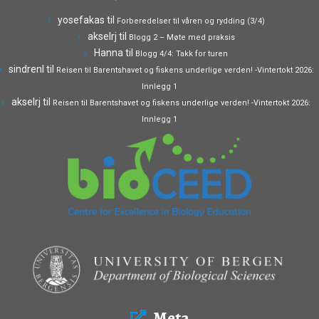
yosefakas
til
Forberedelser til våren og rydding (3/4)
akselrj
til
Blogg 2 – Møte med praksis
Hanna
til
Blogg 4/4: Takk for turen
sindrenl
til
Reisen til Barentshavet og fiskens underlige verden! -Vintertokt 2026:
Innlegg 1
akselrj
til
Reisen til Barentshavet og fiskens underlige verden! -Vintertokt 2026:
Innlegg 1
Meta