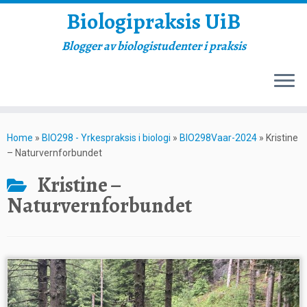
Biologipraksis UiB
Blogger av biologistudenter i praksis
Skip
to
Home
»
BIO298 - Yrkespraksis i biologi
»
BIO298Vaar-2024
»
Kristine
content
– Naturvernforbundet
Kristine –
Naturvernforbundet