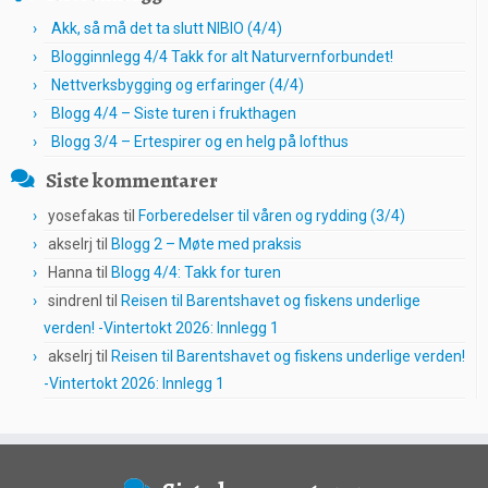
Akk, så må det ta slutt NIBIO (4/4)
Blogginnlegg 4/4 Takk for alt Naturvernforbundet!
Nettverksbygging og erfaringer (4/4)
Blogg 4/4 – Siste turen i frukthagen
Blogg 3/4 – Ertespirer og en helg på lofthus
Siste kommentarer
yosefakas
til
Forberedelser til våren og rydding (3/4)
akselrj
til
Blogg 2 – Møte med praksis
Hanna
til
Blogg 4/4: Takk for turen
sindrenl
til
Reisen til Barentshavet og fiskens underlige
verden! -Vintertokt 2026: Innlegg 1
akselrj
til
Reisen til Barentshavet og fiskens underlige verden!
-Vintertokt 2026: Innlegg 1