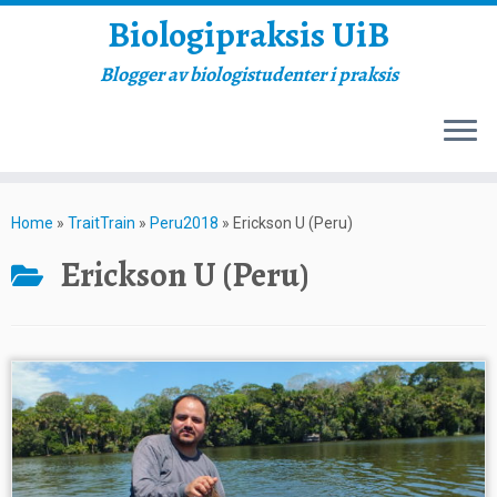
Biologipraksis UiB
Blogger av biologistudenter i praksis
Skip
to
Home
»
TraitTrain
»
Peru2018
»
Erickson U (Peru)
content
Erickson U (Peru)