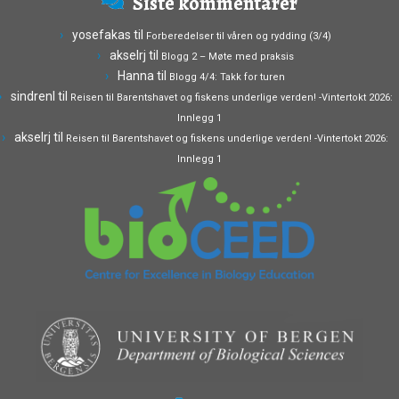
Siste kommentarer
yosefakas
til
Forberedelser til våren og rydding (3/4)
akselrj
til
Blogg 2 – Møte med praksis
Hanna
til
Blogg 4/4: Takk for turen
sindrenl
til
Reisen til Barentshavet og fiskens underlige verden! -Vintertokt 2026:
Innlegg 1
akselrj
til
Reisen til Barentshavet og fiskens underlige verden! -Vintertokt 2026:
Innlegg 1