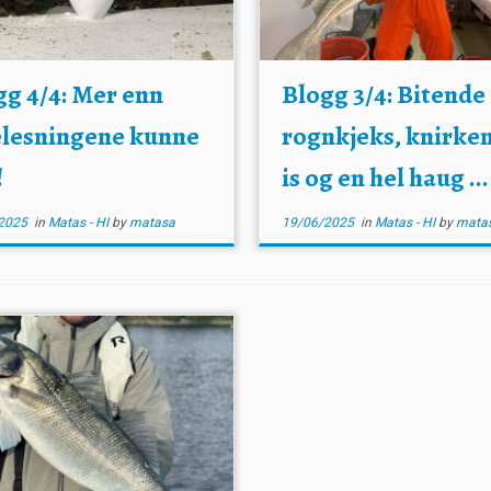
gg 4/4: Mer enn
Blogg 3/4: Bitende
elesningene kunne
rognkjeks, knirke
!
is og en hel haug ...
2025
in
Matas - HI
by
matasa
19/06/2025
in
Matas - HI
by
mata