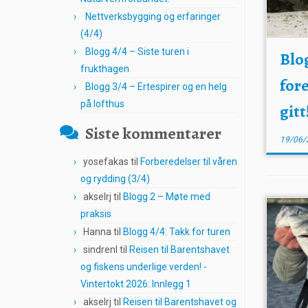
Nettverksbygging og erfaringer
(4/4)
Blogg 4/4 – Siste turen i
Blo
frukthagen
for
Blogg 3/4 – Ertespirer og en helg
på lofthus
gitt
Siste kommentarer
19/06/
yosefakas
til
Forberedelser til våren
og rydding (3/4)
akselrj
til
Blogg 2 – Møte med
praksis
Hanna
til
Blogg 4/4: Takk for turen
sindrenl
til
Reisen til Barentshavet
og fiskens underlige verden! -
Vintertokt 2026: Innlegg 1
akselrj
til
Reisen til Barentshavet og