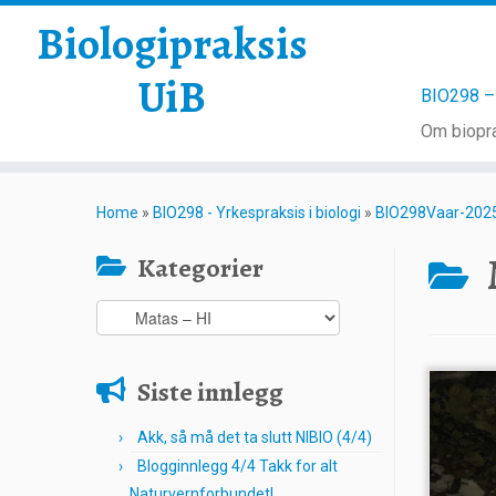
Biologipraksis
UiB
BIO298 – 
Om biopra
Skip
to
Home
»
BIO298 - Yrkespraksis i biologi
»
BIO298Vaar-202
content
Kategorier
Kategorier
Siste innlegg
Akk, så må det ta slutt NIBIO (4/4)
Blogginnlegg 4/4 Takk for alt
Naturvernforbundet!