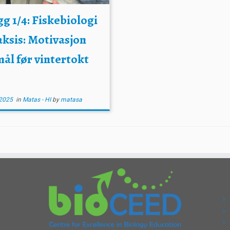
g 1/4: Fiskebiologi
aksis: Motivasjon
ål før vintertokt
2025
in
Matas - HI
by
matasa