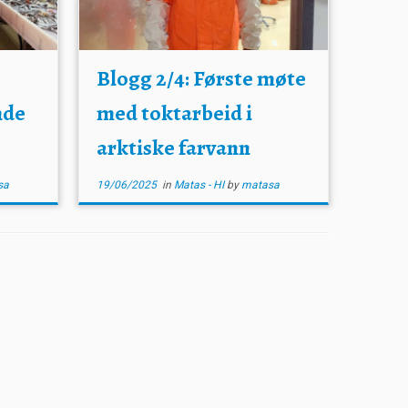
Blogg 2/4: Første møte
nde
med toktarbeid i
arktiske farvann
sa
19/06/2025
in
Matas - HI
by
matasa