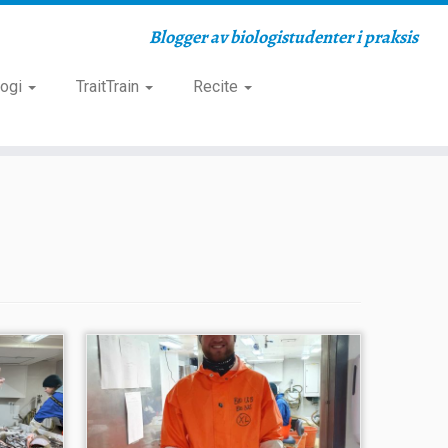
Blogger av biologistudenter i praksis
logi
TraitTrain
Recite