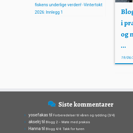
fiskens underlige verden! -Vintertokt
Blog
2026: Innlegg 1
i pr
og m
...
19/06/
Siste kommentarer
yosefakas
til
Forberedelser til våren og rydding (3/4)
akselrj
til
Blogg 2 – Møte med praksis
Hanna
til
Blogg 4/4: Takk for turen