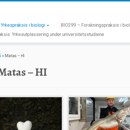
Yrkespraksis i biologi
BIO299 – Forskningspraksis i bio
ksis: Yrkesutplassering under universitetsstudiene
5
»
Matas – HI
Matas – HI