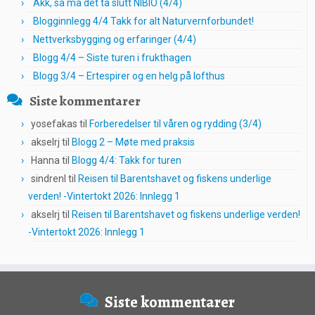
Akk, så må det ta slutt NIBIO (4/4)
Blogginnlegg 4/4 Takk for alt Naturvernforbundet!
Nettverksbygging og erfaringer (4/4)
Blogg 4/4 – Siste turen i frukthagen
Blogg 3/4 – Ertespirer og en helg på lofthus
Siste kommentarer
yosefakas
til
Forberedelser til våren og rydding (3/4)
akselrj
til
Blogg 2 – Møte med praksis
Hanna
til
Blogg 4/4: Takk for turen
sindrenl
til
Reisen til Barentshavet og fiskens underlige
verden! -Vintertokt 2026: Innlegg 1
akselrj
til
Reisen til Barentshavet og fiskens underlige verden!
-Vintertokt 2026: Innlegg 1
Siste kommentarer