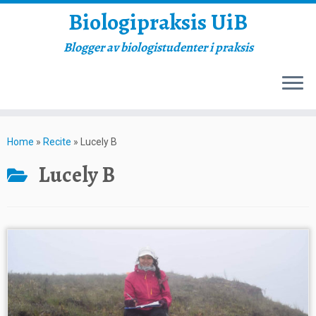
Biologipraksis UiB
Blogger av biologistudenter i praksis
Skip
to
Home
»
Recite
»
Lucely B
content
Lucely B