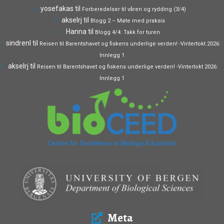
yosefakas
til
Forberedelser til våren og rydding (3/4)
akselrj
til
Blogg 2 – Møte med praksis
Hanna
til
Blogg 4/4: Takk for turen
sindrenl
til
Reisen til Barentshavet og fiskens underlige verden! -Vintertokt 2026:
Innlegg 1
akselrj
til
Reisen til Barentshavet og fiskens underlige verden! -Vintertokt 2026:
Innlegg 1
Meta