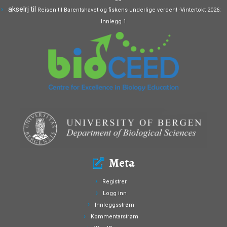
akselrj
til
Reisen til Barentshavet og fiskens underlige verden! -Vintertokt 2026:
Innlegg 1
Meta
Registrer
Logg inn
Innleggsstrøm
Kommentarstrøm