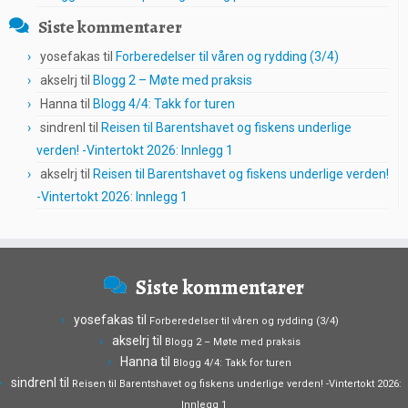
Siste kommentarer
yosefakas
til
Forberedelser til våren og rydding (3/4)
akselrj
til
Blogg 2 – Møte med praksis
Hanna
til
Blogg 4/4: Takk for turen
sindrenl
til
Reisen til Barentshavet og fiskens underlige
verden! -Vintertokt 2026: Innlegg 1
akselrj
til
Reisen til Barentshavet og fiskens underlige verden!
-Vintertokt 2026: Innlegg 1
Siste kommentarer
yosefakas
til
Forberedelser til våren og rydding (3/4)
akselrj
til
Blogg 2 – Møte med praksis
Hanna
til
Blogg 4/4: Takk for turen
sindrenl
til
Reisen til Barentshavet og fiskens underlige verden! -Vintertokt 2026:
Innlegg 1