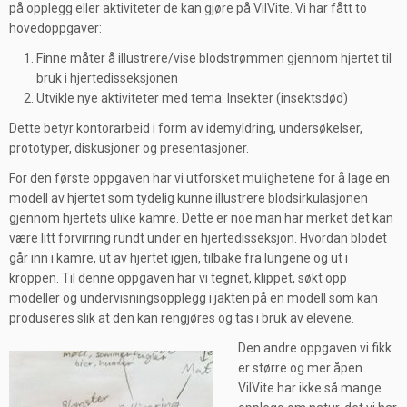
på opplegg eller aktiviteter de kan gjøre på VilVite. Vi har fått to
hovedoppgaver:
Finne måter å illustrere/vise blodstrømmen gjennom hjertet til
bruk i hjertedisseksjonen
Utvikle nye aktiviteter med tema: Insekter (insektsdød)
Dette betyr kontorarbeid i form av idemyldring, undersøkelser,
prototyper, diskusjoner og presentasjoner.
For den første oppgaven har vi utforsket mulighetene for å lage en
modell av hjertet som tydelig kunne illustrere blodsirkulasjonen
gjennom hjertets ulike kamre. Dette er noe man har merket det kan
være litt forvirring rundt under en hjertedisseksjon. Hvordan blodet
går inn i kamre, ut av hjertet igjen, tilbake fra lungene og ut i
kroppen. Til denne oppgaven har vi tegnet, klippet, søkt opp
modeller og undervisningsopplegg i jakten på en modell som kan
produseres slik at den kan rengjøres og tas i bruk av elevene.
Den andre oppgaven vi fikk
er større og mer åpen.
VilVite har ikke så mange