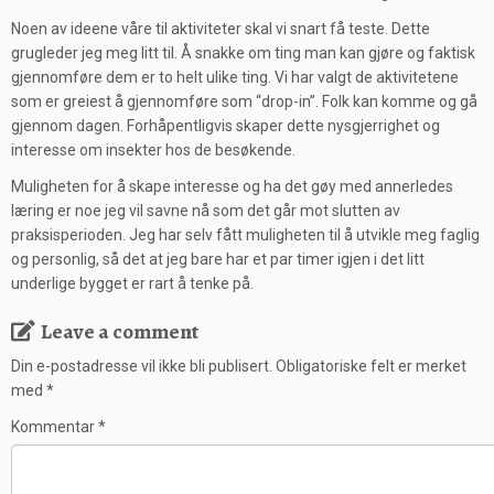
Noen av ideene våre til aktiviteter skal vi snart få teste. Dette
grugleder jeg meg litt til. Å snakke om ting man kan gjøre og faktisk
gjennomføre dem er to helt ulike ting. Vi har valgt de aktivitetene
som er greiest å gjennomføre som “drop-in”. Folk kan komme og gå
gjennom dagen. Forhåpentligvis skaper dette nysgjerrighet og
interesse om insekter hos de besøkende.
Muligheten for å skape interesse og ha det gøy med annerledes
læring er noe jeg vil savne nå som det går mot slutten av
praksisperioden. Jeg har selv fått muligheten til å utvikle meg faglig
og personlig, så det at jeg bare har et par timer igjen i det litt
underlige bygget er rart å tenke på.
Leave a comment
Din e-postadresse vil ikke bli publisert.
Obligatoriske felt er merket
med
*
Kommentar
*