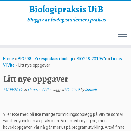
Biologipraksis UiB
Blogger av biologistudenter i praksis
Skip
to
Home
»
BIO298 - Yrkespraksis i biologi
»
BIO298-2019Vår
»
Linnea -
content
VilVite
»
Litt nye oppgaver
Litt nye oppgaver
19/05/2019
in
Linnea - VilVite
tagged
Vår 2019
by
linneah
Vi er ikke med på like mange formidlingsopplegg på VilVite som vi
var i begynnelsen av praksisen. Vi er med i ny og ne, men
hovedoppgaven vår nå går mer ut på programutvikling. Altså finne