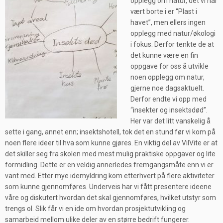
opplegg om natur, det vi har
vært borte i er “Plast i
havet”, men ellers ingen
opplegg med natur/økologi
i fokus. Derfor tenkte de at
det kunne være en fin
oppgave for oss å utvikle
noen opplegg om natur,
gjerne noe dagsaktuelt.
Derfor endte vi opp med
“insekter og insektsdød”.
Her var det litt vanskelig å
sette i gang, annet enn; insektshotell, tok det en stund før vi kom på
noen flere ideer til hva som kunne gjøres. En viktig del av VilVite er at
det skiller seg fra skolen med mest mulig praktiske oppgaver og lite
formidling. Dette er en veldig annerledes fremgangsmåte enn vi er
vant med. Etter mye idemyldring kom etterhvert på flere aktiviteter
som kunne gjennomføres. Underveis har vi fått presentere ideene
våre og diskutert hvordan det skal gjennomføres, hvilket utstyr som
trengs ol. Slik får vi en ide om hvordan prosjektutvikling og
samarbeid mellom ulike deler av en større bedrift fungerer.