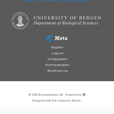
Meta
Registrer
Logg inn
Innleggsstrøm
Kommentarstrøm
WordPress.org
·
© 2026
Biologipraksis UiB
·
Powered by
·
Designed with the
Customizr theme
·