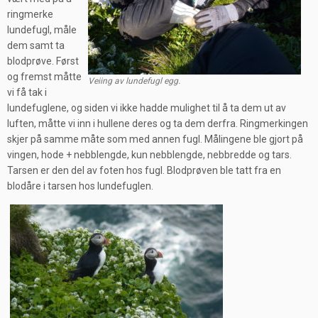
ringmerke
lundefugl, måle
dem samt ta
blodprøve. Først
og fremst måtte
Veiing av lundefugl egg.
vi få tak i
lundefuglene, og siden vi ikke hadde mulighet til å ta dem ut av
luften, måtte vi inn i hullene deres og ta dem derfra. Ringmerkingen
skjer på samme måte som med annen fugl. Målingene ble gjort på
vingen, hode + nebblengde, kun nebblengde, nebbredde og tars.
Tarsen er den del av foten hos fugl. Blodprøven ble tatt fra en
blodåre i tarsen hos lundefuglen.