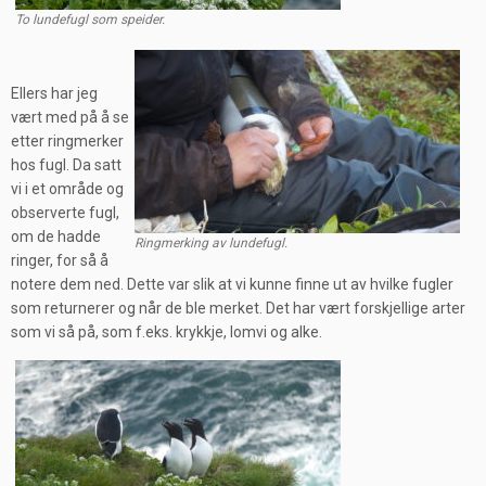
To lundefugl som speider.
Ellers har jeg
vært med på å se
etter ringmerker
hos fugl. Da satt
vi i et område og
observerte fugl,
om de hadde
Ringmerking av lundefugl.
ringer, for så å
notere dem ned. Dette var slik at vi kunne finne ut av hvilke fugler
som returnerer og når de ble merket. Det har vært forskjellige arter
som vi så på, som f.eks. krykkje, lomvi og alke.