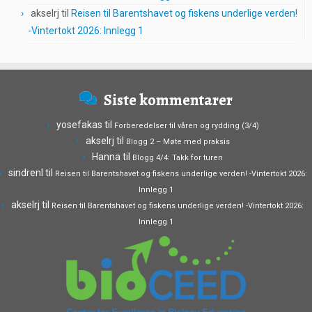
akselrj
til
Reisen til Barentshavet og fiskens underlige verden!
-Vintertokt 2026: Innlegg 1
Siste kommentarer
yosefakas
til
Forberedelser til våren og rydding (3/4)
akselrj
til
Blogg 2 – Møte med praksis
Hanna
til
Blogg 4/4: Takk for turen
sindrenl
til
Reisen til Barentshavet og fiskens underlige verden! -Vintertokt 2026:
Innlegg 1
akselrj
til
Reisen til Barentshavet og fiskens underlige verden! -Vintertokt 2026:
Innlegg 1