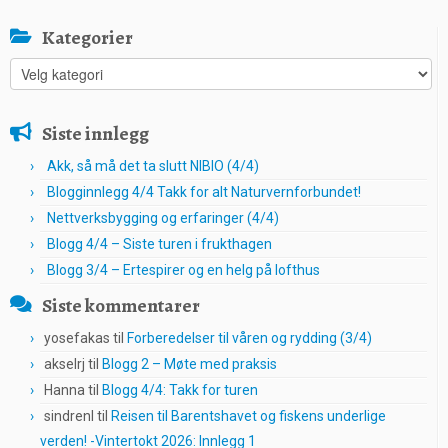
Kategorier
Kategorier
Siste innlegg
Akk, så må det ta slutt NIBIO (4/4)
Blogginnlegg 4/4 Takk for alt Naturvernforbundet!
Nettverksbygging og erfaringer (4/4)
Blogg 4/4 – Siste turen i frukthagen
Blogg 3/4 – Ertespirer og en helg på lofthus
Siste kommentarer
yosefakas
til
Forberedelser til våren og rydding (3/4)
akselrj
til
Blogg 2 – Møte med praksis
Hanna
til
Blogg 4/4: Takk for turen
sindrenl
til
Reisen til Barentshavet og fiskens underlige
verden! -Vintertokt 2026: Innlegg 1