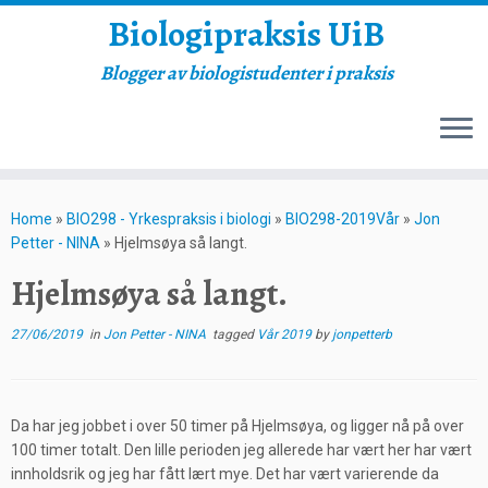
Biologipraksis UiB
Blogger av biologistudenter i praksis
Skip
to
Home
»
BIO298 - Yrkespraksis i biologi
»
BIO298-2019Vår
»
Jon
content
Petter - NINA
»
Hjelmsøya så langt.
Hjelmsøya så langt.
27/06/2019
in
Jon Petter - NINA
tagged
Vår 2019
by
jonpetterb
Da har jeg jobbet i over 50 timer på Hjelmsøya, og ligger nå på over
100 timer totalt. Den lille perioden jeg allerede har vært her har vært
innholdsrik og jeg har fått lært mye. Det har vært varierende da