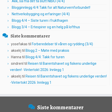
Akk, så må det ta slutt NIBIO (4/4)
Blogginnlegg 4/4 Takk for alt Naturvernforbundet!
Nettverksbygging og erfaringer (4/4)
Blogg 4/4 – Siste turen i frukthagen
Blogg 3/4 – Ertespirer og en helg på lofthus
Siste kommentarer
yosefakas
til
Forberedelser til våren og rydding (3/4)
akselrj
til
Blogg 2 – Møte med praksis
Hanna
til
Blogg 4/4: Takk for turen
sindrenl
til
Reisen til Barentshavet og fiskens underlige
verden! -Vintertokt 2026: Innlegg 1
akselrj
til
Reisen til Barentshavet og fiskens underlige verden!
-Vintertokt 2026: Innlegg 1
Siste kommentarer