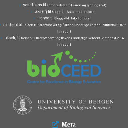
yosefakas
til
Forberedelser til våren og rydding (3/4)
akselrj
til
Blogg 2 – Møte med praksis
Hanna
til
Blogg 4/4: Takk for turen
sindrenl
til
Reisen til Barentshavet og fiskens underlige verden! -Vintertokt 2026:
Innlegg 1
akselrj
til
Reisen til Barentshavet og fiskens underlige verden! -Vintertokt 2026:
Innlegg 1
Meta