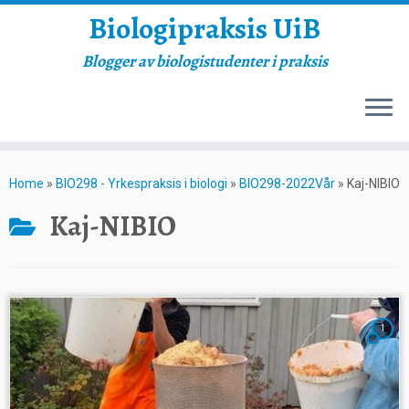
Biologipraksis UiB
Blogger av biologistudenter i praksis
Skip
to
Home
»
BIO298 - Yrkespraksis i biologi
»
BIO298-2022Vår
»
Kaj-NIBIO
content
Kaj-NIBIO
1