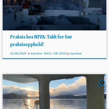
Praksis hos NIVA: Takk for fint
praksisopphold!
02/06/2020
in
Karoline - NIVA
/
Vår 2020
by
karoliner
1