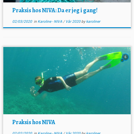
Praksis hos NIVA: Da er jeg i gang!
02/03/2020
in
Karoline - NIVA
/
Vår 2020
by
karoliner
6
Praksis hos NIVA
02/02/2020
in
Karoline - NIVA
/
Vår 2020
by
karoliner