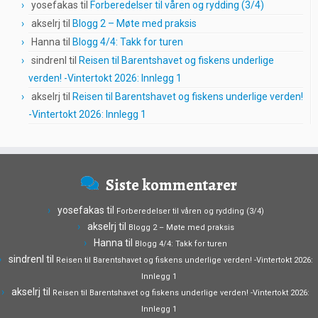
yosefakas
til
Forberedelser til våren og rydding (3/4)
akselrj
til
Blogg 2 – Møte med praksis
Hanna
til
Blogg 4/4: Takk for turen
sindrenl
til
Reisen til Barentshavet og fiskens underlige
verden! -Vintertokt 2026: Innlegg 1
akselrj
til
Reisen til Barentshavet og fiskens underlige verden!
-Vintertokt 2026: Innlegg 1
Siste kommentarer
yosefakas
til
Forberedelser til våren og rydding (3/4)
akselrj
til
Blogg 2 – Møte med praksis
Hanna
til
Blogg 4/4: Takk for turen
sindrenl
til
Reisen til Barentshavet og fiskens underlige verden! -Vintertokt 2026:
Innlegg 1
akselrj
til
Reisen til Barentshavet og fiskens underlige verden! -Vintertokt 2026:
Innlegg 1