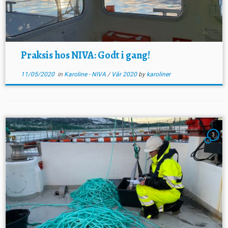
Praksis hos NIVA: Godt i gang!
11/05/2020
in
Karoline - NIVA
/
Vår 2020
by
karoliner
3