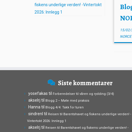
Blog
fiskens underlige verden! -Vintertokt
2026: Innlegg 1
NO
15/02/
NORC
Siste kommentarer
yosefakas
til
Forberedelser til våren og rydding (3/4)
akselrj
til
Blogg 2 – Møte med praksis
Hanna
til
Blogg 4/4: Takk for turen
sindrenl
til
Reisen til Barentshavet og fiskens underlige verden! -
Vintertokt 2026: Innlegg 1
akselrj
til
Reisen til Barentshavet og fiskens underlige verden! -