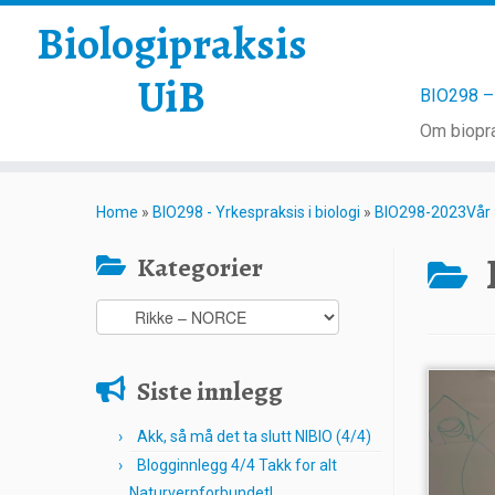
Biologipraksis
UiB
BIO298 – 
Om biopra
Skip
to
Home
»
BIO298 - Yrkespraksis i biologi
»
BIO298-2023Vår
content
Kategorier
Kategorier
Siste innlegg
Akk, så må det ta slutt NIBIO (4/4)
Blogginnlegg 4/4 Takk for alt
Naturvernforbundet!