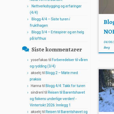
Nettverksbygging og erfaringer
(4/4)
Blogg 4/4 – Siste turen i
Blo
frukthagen
NO
Blogg 3/4 – Ertespirer og en helg
på lofthus
04/06/
Siste kommentarer
Berg
yosefakas
til
Forberedelser til våren
og rydding (3/4)
akselrj
til
Blogg 2 – Møte med
praksis
Hanna
til
Blogg 4/4: Takk for turen
sindrenl
til
Reisen til Barentshavet
og fiskens underlige verden! -
Vintertokt 2026: Innlegg 1
akselrj
til
Reisen til Barentshavet og