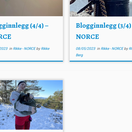
gginnlegg (4/4) –
Blogginnlegg (3/4)
RCE
NORCE
2023
in
Rikke - NORCE
by
Rikke
08/05/2023
in
Rikke - NORCE
by
Ri
Berg