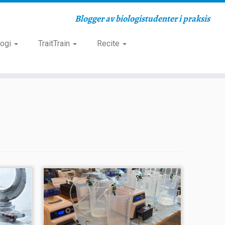
Blogger av biologistudenter i praksis
logi
TraitTrain
Recite