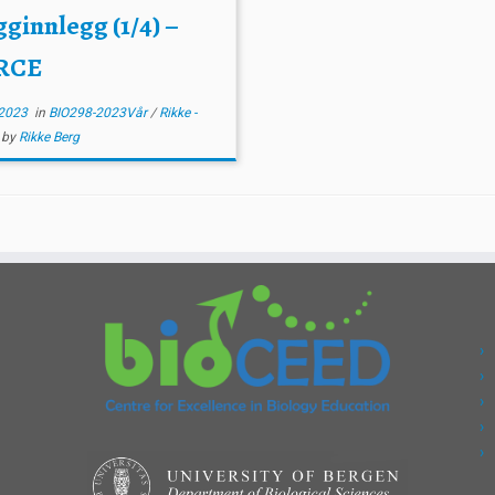
ginnlegg (1/4) –
RCE
2023
in
BIO298-2023Vår
/
Rikke -
E
by
Rikke Berg