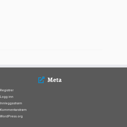
Meta
Registrer
Logg inn
Innleggsstrøm
Kommentarstrøm
WordPress.org