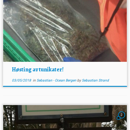
Høsting av tunikater!
03/05/2018
in
Sebastian - Ocean Bergen
by
Sebastian Strand
2