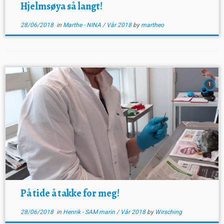
Hjelmsøya så langt!
28/06/2018
in
Marthe - NINA
/
Vår 2018
by
martheo
1
På tide å takke for meg!
28/06/2018
in
Henrik - SAM marin
/
Vår 2018
by
Wirsching