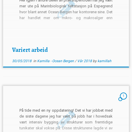
Hei igjen! I andre delen av praksisperioden har jeg vært
mer ute på Marinbiologisk feltstasjon på Espegrend
hvor blant annet Ocean Bergen har kontorene sine. Det
har handlet mer om mikro- og makroalger enn
tunikater den siste perioden, ettersom andre runde av
tunikathøsting måtte utsettes til høsten. Nok et
eksempel […]
Variert arbeid
30/05/2018
in
Kamilla - Ocean Bergen
/
Vår 2018
by
kamillah
1
På tide med en ny oppdatering! Det vi har jobbet med
de siste dagene jeg har vært på jobb har i hovedsak
vært intensiv bygging av strukturer som fremtidige
tunikater skal vokse på. Disse strukturene lagde vi av