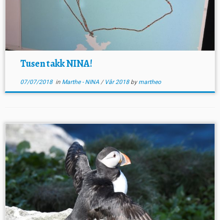
Tusen takk NINA!
07/07/2018
in
Marthe - NINA
/
Vår 2018
by
martheo