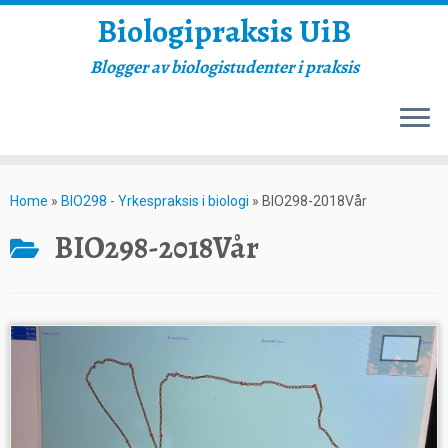
Biologipraksis UiB
Blogger av biologistudenter i praksis
Skip
to
Home
»
BIO298 - Yrkespraksis i biologi
»
BIO298-2018Vår
content
BIO298-2018Vår