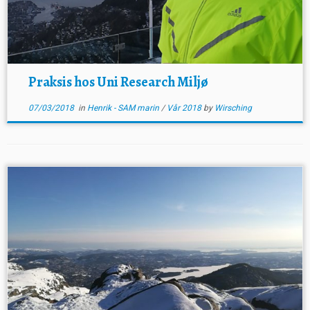
Praksis hos Uni Research Miljø
07/03/2018
in
Henrik - SAM marin
/
Vår 2018
by
Wirsching