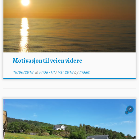
Motivasjon til veien videre
18/06/2018
in
Frida - HI
/
Vår 2018
by
fridam
2