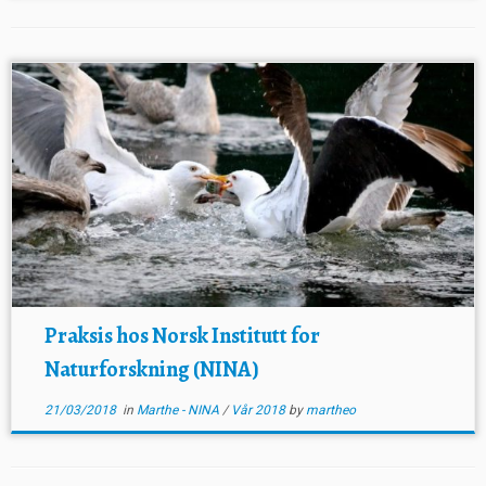
Praksis hos Norsk Institutt for
Naturforskning (NINA)
21/03/2018
in
Marthe - NINA
/
Vår 2018
by
martheo