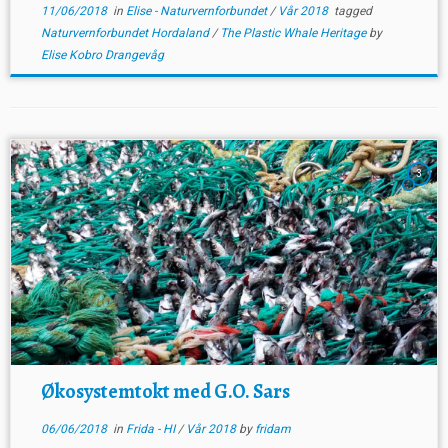
11/06/2018
in
Elise - Naturvernforbundet
/
Vår 2018
tagged
Naturvernforbundet Hordaland
/
The Plastic Whale Heritage
by
Elise Kobro Drangevåg
3
Økosystemtokt med G.O. Sars
06/06/2018
in
Frida - HI
/
Vår 2018
by
fridam