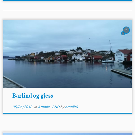
2
Barlind og gjess
05/06/2018
in
Amalie - SNO
by
amaliek