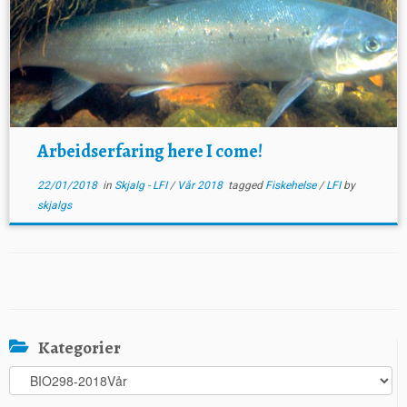
Arbeidserfaring here I come!
22/01/2018
in
Skjalg - LFI
/
Vår 2018
tagged
Fiskehelse
/
LFI
by
skjalgs
Kategorier
Kategorier