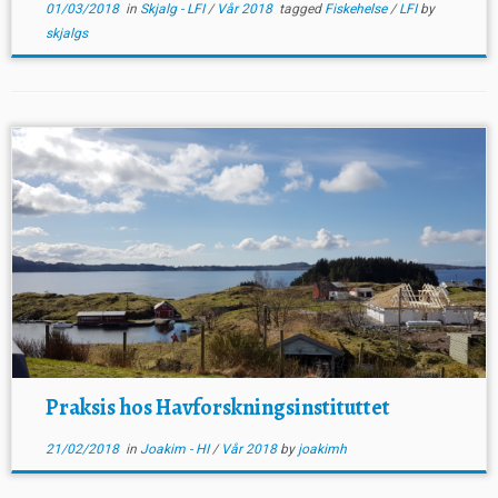
01/03/2018
in
Skjalg - LFI
/
Vår 2018
tagged
Fiskehelse
/
LFI
by
skjalgs
Praksis hos Havforskningsinstituttet
21/02/2018
in
Joakim - HI
/
Vår 2018
by
joakimh