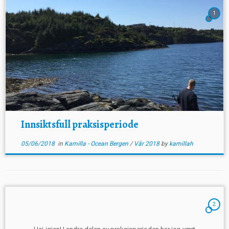
1
Innsiktsfull praksisperiode
05/06/2018
in
Kamilla - Ocean Bergen
/
Vår 2018
by
kamillah
2