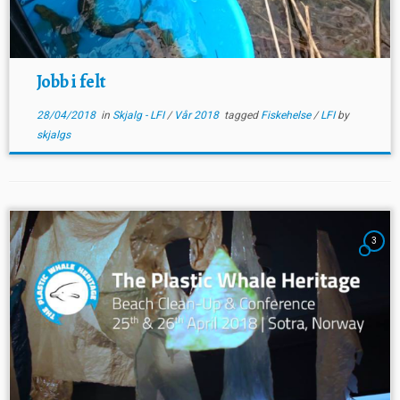
Jobb i felt
28/04/2018
in
Skjalg - LFI
/
Vår 2018
tagged
Fiskehelse
/
LFI
by
skjalgs
3