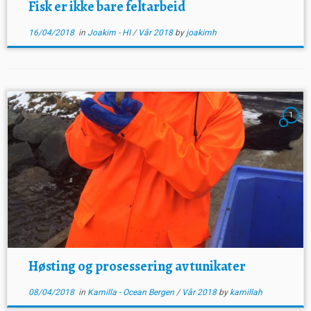
Fisk er ikke bare feltarbeid
16/04/2018
in
Joakim - HI
/
Vår 2018
by
joakimh
1
Høsting og prosessering av tunikater
08/04/2018
in
Kamilla - Ocean Bergen
/
Vår 2018
by
kamillah