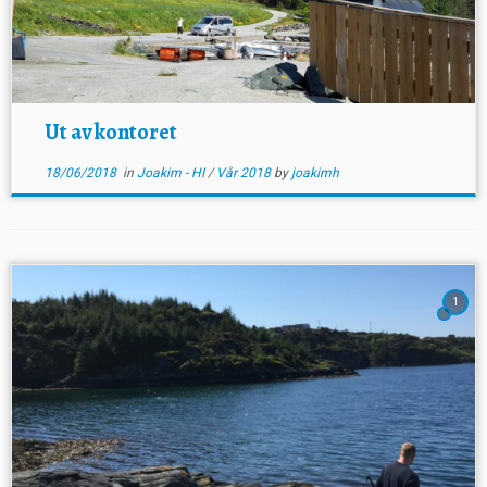
Ut av kontoret
18/06/2018
in
Joakim - HI
/
Vår 2018
by
joakimh
1