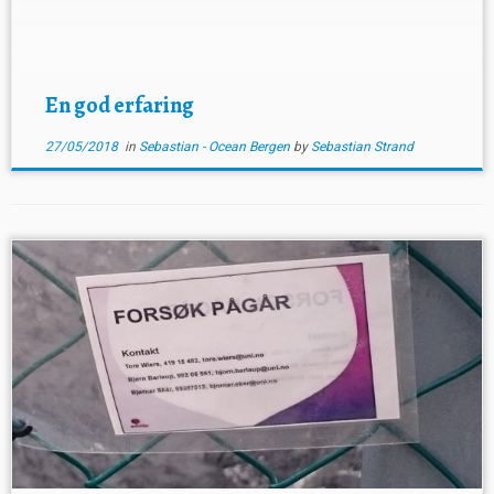
tau med plastplater nedover tauet. Dette har vært
tidkrevende, møysommelig, og relativt […]
En god erfaring
27/05/2018
in
Sebastian - Ocean Bergen
by
Sebastian Strand