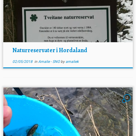
Naturreservater i Hordaland
02/05/2018
in
Amalie - SNO
by
amaliek
2