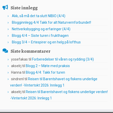
Siste innlegg
Akk, så må det ta slutt NIBIO (4/4)
Blogginnlegg 4/4 Takk for alt Naturvernforbundet!
Nettverksbygging og erfaringer (4/4)
Blogg 4/4 – Siste turen i frukthagen
Blogg 3/4 – Ertespirer og en helg på lofthus
Siste kommentarer
yosefakas
til
Forberedelser til våren og rydding (3/4)
akselrj
til
Blogg 2 – Møte med praksis
Hanna
til
Blogg 4/4: Takk for turen
sindrenl
til
Reisen til Barentshavet og fiskens underlige
verden! -Vintertokt 2026: Innlegg 1
akselrj
til
Reisen til Barentshavet og fiskens underlige verden!
-Vintertokt 2026: Innlegg 1