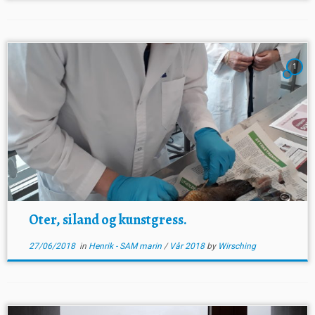
1
Oter, siland og kunstgress.
27/06/2018
in
Henrik - SAM marin
/
Vår 2018
by
Wirsching