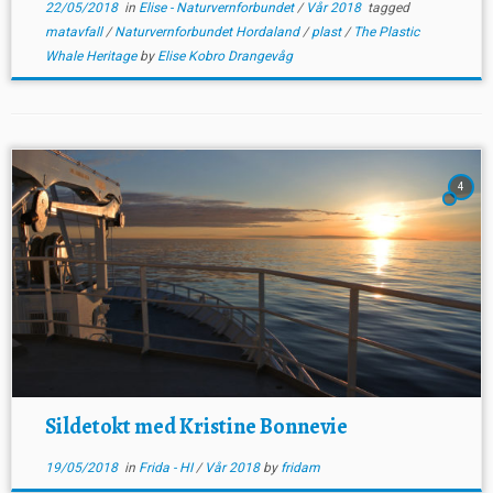
22/05/2018
in
Elise - Naturvernforbundet
/
Vår 2018
tagged
matavfall
/
Naturvernforbundet Hordaland
/
plast
/
The Plastic
Whale Heritage
by
Elise Kobro Drangevåg
4
Sildetokt med Kristine Bonnevie
19/05/2018
in
Frida - HI
/
Vår 2018
by
fridam