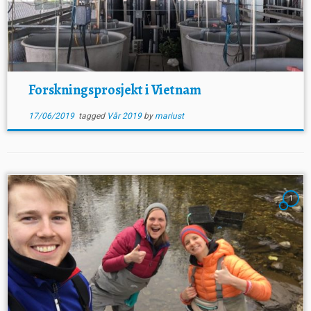
Forskningsprosjekt i Vietnam
17/06/2019
tagged
Vår 2019
by
mariust
1