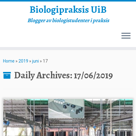
Biologipraksis UiB
Blogger av biologistudenter i praksis
Skip
to
Home
»
2019
»
juni
»
17
content
Daily Archives:
17/06/2019