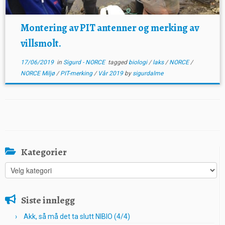
Montering av PIT antenner og merking av
villsmolt.
17/06/2019
in
Sigurd - NORCE
tagged
biologi
/
laks
/
NORCE
/
NORCE Miljø
/
PIT-merking
/
Vår 2019
by
sigurdalme
Kategorier
Kategorier
Siste innlegg
Akk, så må det ta slutt NIBIO (4/4)