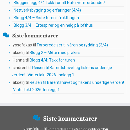
Blogginnlegg 4/4 Takk for alt Naturvernforbundet!
Nettverksbygging og erfaringer (4/4)
Blogg 4/4 – Siste turen i frukthagen
Blogg 3/4 – Ertespirer og en helg på lofthus
Siste kommentarer
yosefakas
til
Forberedelser til våren og rydding (3/4)
akselrj
til
Blogg 2 – Møte med praksis
Hanna
til
Blogg 4/4: Takk for turen
sindrenl
til
Reisen til Barentshavet og fiskens underlige
verden! -Vintertokt 2026: Innlegg 1
akselrj
til
Reisen til Barentshavet og fiskens underlige verden!
-Vintertokt 2026: Innlegg 1
Siste kommentarer
yosefakas
til
Forberedelser til våren og rydding (3/4)