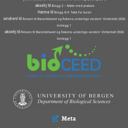
akselrj
til
Blogg 2 – Møte med praksis
Hanna
til
Blogg 4/4: Takk for turen
sindrenl
til
Reisen til Barentshavet og fiskens underlige verden! -Vintertokt 2026:
Innlegg 1
akselrj
til
Reisen til Barentshavet og fiskens underlige verden! -Vintertokt 2026:
Innlegg 1
Meta