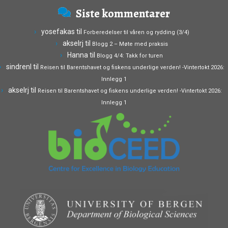
Siste kommentarer
yosefakas
til
Forberedelser til våren og rydding (3/4)
akselrj
til
Blogg 2 – Møte med praksis
Hanna
til
Blogg 4/4: Takk for turen
sindrenl
til
Reisen til Barentshavet og fiskens underlige verden! -Vintertokt 2026:
Innlegg 1
akselrj
til
Reisen til Barentshavet og fiskens underlige verden! -Vintertokt 2026:
Innlegg 1