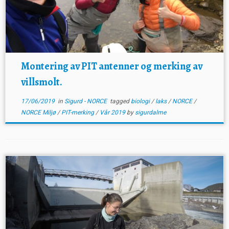
Montering av PIT antenner og merking av
villsmolt.
17/06/2019
in
Sigurd - NORCE
tagged
biologi
/
laks
/
NORCE
/
NORCE Miljø
/
PIT-merking
/
Vår 2019
by
sigurdalme