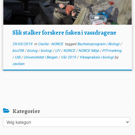
Slik stalker forskere fisken i vassdragene
29/05/2019
in
Cecilie - NORCE
tagged
Bachelorprogram i Biologi
/
bio298
/
biolog
/
biologi
/
LFI
/
NORCE
/
NORCE Miljø
/
PIT-merking
/
UiB
/
Universitetet i Bergen
/
Vår 2019
/
Yrkespraksis i biologi
by
cecilien
Kategorier
Kategorier