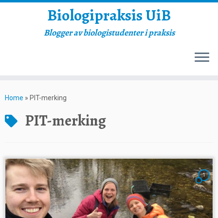
Biologipraksis UiB
Blogger av biologistudenter i praksis
Skip
to
Home
»
PIT-merking
content
PIT-merking
1