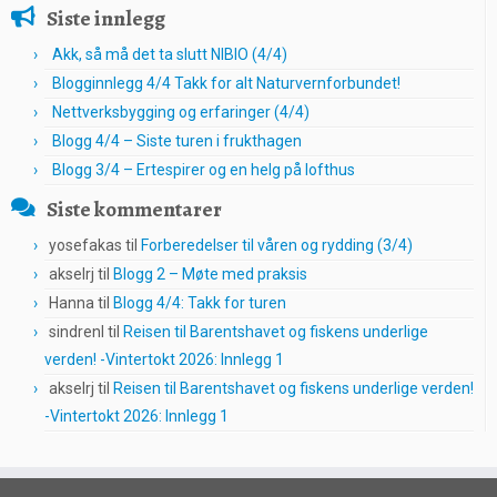
Siste innlegg
Akk, så må det ta slutt NIBIO (4/4)
Blogginnlegg 4/4 Takk for alt Naturvernforbundet!
Nettverksbygging og erfaringer (4/4)
Blogg 4/4 – Siste turen i frukthagen
Blogg 3/4 – Ertespirer og en helg på lofthus
Siste kommentarer
yosefakas
til
Forberedelser til våren og rydding (3/4)
akselrj
til
Blogg 2 – Møte med praksis
Hanna
til
Blogg 4/4: Takk for turen
sindrenl
til
Reisen til Barentshavet og fiskens underlige
verden! -Vintertokt 2026: Innlegg 1
akselrj
til
Reisen til Barentshavet og fiskens underlige verden!
-Vintertokt 2026: Innlegg 1