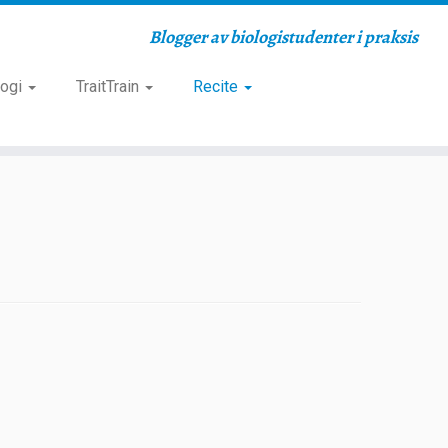
Blogger av biologistudenter i praksis
logi
TraitTrain
Recite