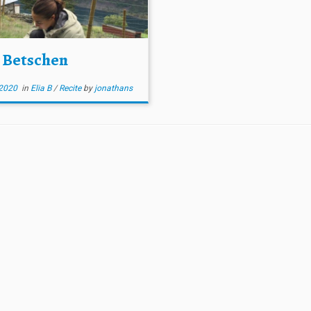
a Betschen
2020
in
Elia B
/
Recite
by
jonathans