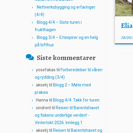
Nettverksbygging og erfaringer
(4/4)
Blogg 4/4 – Siste turen i
Eli
frukthagen
Blogg 3/4 – Ertespirer og en helg
28/09/
på lofthus
Siste kommentarer
yosefakas
til
Forberedelser til våren
og rydding (3/4)
akselrj
til
Blogg 2 – Møte med
praksis
Hanna
til
Blogg 4/4: Takk for turen
sindrenl
til
Reisen til Barentshavet
og fiskens underlige verden! -
Vintertokt 2026: Innlegg 1
akselrj
til
Reisen til Barentshavet og