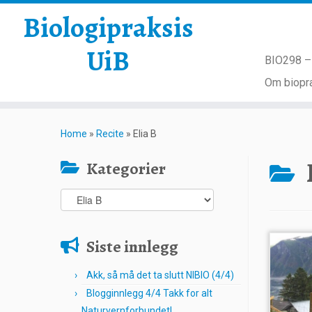
Biologipraksis
UiB
BIO298 – 
Om biopra
Skip
to
Home
»
Recite
»
Elia B
content
Kategorier
Kategorier
Siste innlegg
Akk, så må det ta slutt NIBIO (4/4)
Blogginnlegg 4/4 Takk for alt
Naturvernforbundet!