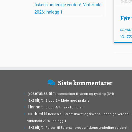
(BIO2
fiskens underlige verden! -Vintertokt
som de
2026: Innlegg 1
med 
Før
lundef
08/04/
Vår 20
Siste kommentarer
yosefakas
til
Forberedelser til våren og rydding (3/4)
akselrj
til
Blogg 2 – Møte med praksis
Hanna
til
Blogg 4/4: Takk for turen
sindrenl
til
Reisen til Barentshavet og fiskens underlige verden! -
Vintertokt 2026: Innlegg 1
akselrj
til
Reisen til Barentshavet og fiskens underlige verden! -