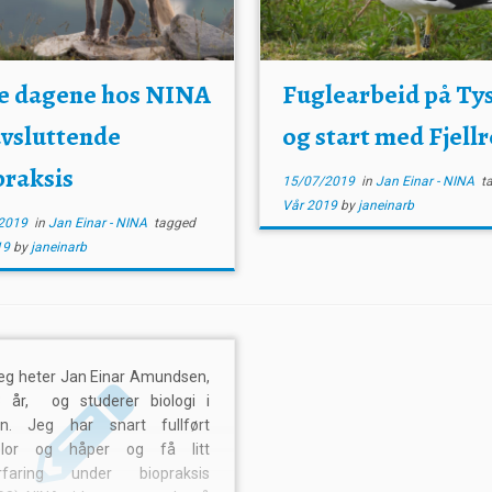
te dagene hos NINA
Fuglearbeid på Ty
avsluttende
og start med Fjellr
praksis
15/07/2019
in
Jan Einar - NINA
t
Vår 2019
by
janeinarb
2019
in
Jan Einar - NINA
tagged
19
by
janeinarb
Jeg heter Jan Einar Amundsen,
 år, og studerer biologi i
en. Jeg har snart fullført
elor og håper og få litt
erfaring under biopraksis