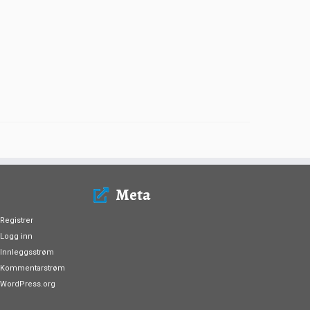
Meta
Registrer
Logg inn
Innleggsstrøm
Kommentarstrøm
WordPress.org