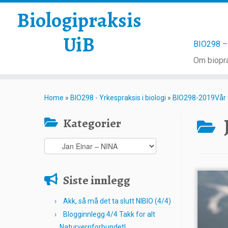
Biologipraksis
UiB
BIO298 – 
Om biopra
Skip
to
Home
»
BIO298 - Yrkespraksis i biologi
»
BIO298-2019Vår
content
Kategorier
Kategorier
Siste innlegg
Akk, så må det ta slutt NIBIO (4/4)
Blogginnlegg 4/4 Takk for alt
Naturvernforbundet!