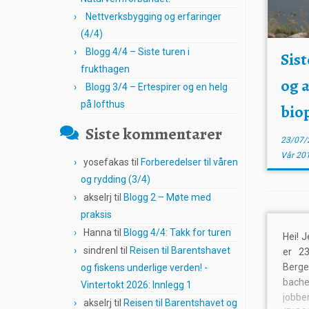
Nettverksbygging og erfaringer
(4/4)
Blogg 4/4 – Siste turen i
Sis
frukthagen
og 
Blogg 3/4 – Ertespirer og en helg
på lofthus
bio
Siste kommentarer
23/07/
Vår 20
yosefakas
til
Forberedelser til våren
og rydding (3/4)
akselrj
til
Blogg 2 – Møte med
praksis
Hanna
til
Blogg 4/4: Takk for turen
Hei! 
sindrenl
til
Reisen til Barentshavet
er 23
Berg
og fiskens underlige verden! -
bach
Vintertokt 2026: Innlegg 1
jobb
akselrj
til
Reisen til Barentshavet og