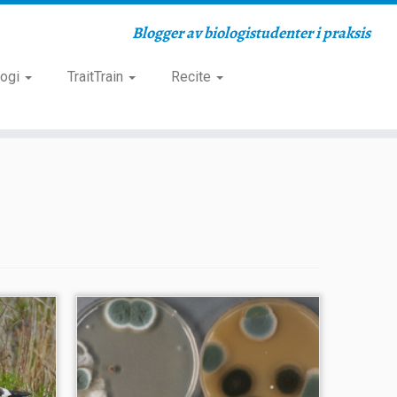
Blogger av biologistudenter i praksis
logi
TraitTrain
Recite