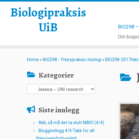
Biologipraksis
UiB
BIO298 – 
Om biopra
Skip
to
Home
»
BIO298 - Yrkespraksis i biologi
»
BIO298-2017Høs
content
Kategorier
Kategorier
Siste innlegg
Akk, så må det ta slutt NIBIO (4/4)
Blogginnlegg 4/4 Takk for alt
Naturvernforbundet!