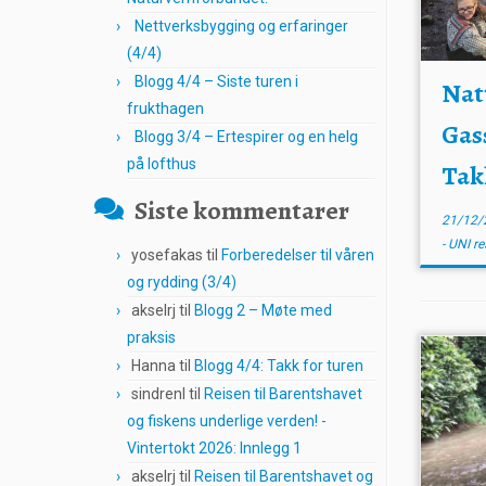
Nettverksbygging og erfaringer
(4/4)
Blogg 4/4 – Siste turen i
Nat
frukthagen
Gas
Blogg 3/4 – Ertespirer og en helg
på lofthus
Tak
Siste kommentarer
21/12/
- UNI r
yosefakas
til
Forberedelser til våren
og rydding (3/4)
akselrj
til
Blogg 2 – Møte med
praksis
Hanna
til
Blogg 4/4: Takk for turen
sindrenl
til
Reisen til Barentshavet
og fiskens underlige verden! -
Vintertokt 2026: Innlegg 1
akselrj
til
Reisen til Barentshavet og