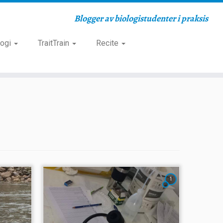
Blogger av biologistudenter i praksis
logi
TraitTrain
Recite
1