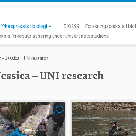
Yrkespraksis i biologi
BIO299 – Forskningspraksis i bio
ksis: Yrkesutplassering under universitetsstudiene
t
»
Jessica – UNI research
Jessica – UNI research
2