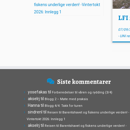
fiskens underlige verden! -Vintertokt
2026: Innlegg 1
LFI 
07/09/
- UNI r
Siste kommentarer
yosefakas
til
Forberedelser til våren og rydding (3/4)
akselrj
til
Blogg 2 – Møte med praksis
Hanna
til
Blogg 4/4: Takk for turen
sindrenl
til
Reisen til Barentshavet og fiskens underlige verden! -
Vintertokt 2026: Innlegg 1
akselrj
til
Reisen til Barentshavet og fiskens underlige verden! -