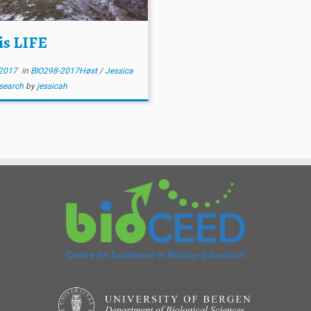
is LIFE
2017
in
BIO298-2017Høst
/
Jessica
esearch
by
jessicah