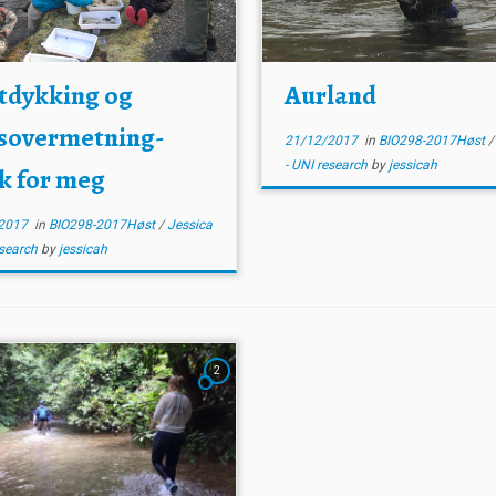
tdykking og
Aurland
sovermetning-
21/12/2017
in
BIO298-2017Høst
- UNI research
by
jessicah
k for meg
2017
in
BIO298-2017Høst
/
Jessica
esearch
by
jessicah
2