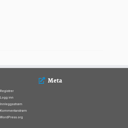
Meta
Registrer
Logg inn
Innleggsstrøm
Kommentarstrøm
WordPress.org