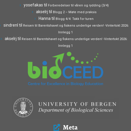
yosefakas
til
Forberedelser til våren og rydding (3/4)
akselrj
til
Blogg 2 – Møte med praksis
Hanna
til
Blogg 4/4: Takk for turen
sindrenl
til
Reisen til Barentshavet og fiskens underlige verden! -Vintertokt 2026:
Innlegg 1
akselrj
til
Reisen til Barentshavet og fiskens underlige verden! -Vintertokt 2026:
Innlegg 1
Meta