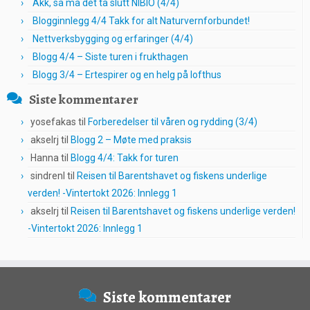
Akk, så må det ta slutt NIBIO (4/4)
Blogginnlegg 4/4 Takk for alt Naturvernforbundet!
Nettverksbygging og erfaringer (4/4)
Blogg 4/4 – Siste turen i frukthagen
Blogg 3/4 – Ertespirer og en helg på lofthus
Siste kommentarer
yosefakas
til
Forberedelser til våren og rydding (3/4)
akselrj
til
Blogg 2 – Møte med praksis
Hanna
til
Blogg 4/4: Takk for turen
sindrenl
til
Reisen til Barentshavet og fiskens underlige
verden! -Vintertokt 2026: Innlegg 1
akselrj
til
Reisen til Barentshavet og fiskens underlige verden!
-Vintertokt 2026: Innlegg 1
Siste kommentarer