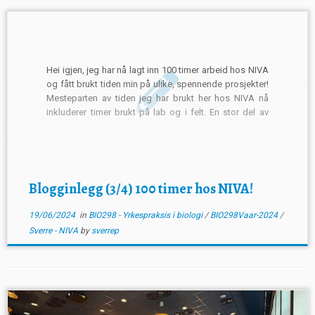
Hei igjen, jeg har nå lagt inn 100 timer arbeid hos NIVA
og fått brukt tiden min på ulike, spennende prosjekter!
Mesteparten av tiden jeg har brukt her hos NIVA nå
inkluderer timer brukt på lab og i felt. En stor del av
arbeidsoppgavene til NIVA omhandler miljøovervåking
av oppdrettsanlegg […]
Blogginlegg (3/4) 100 timer hos NIVA!
19/06/2024
in
BIO298 - Yrkespraksis i biologi
/
BIO298Vaar-2024
/
Sverre - NIVA
by
sverrep