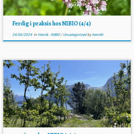
Ferdig i praksis hos NIBIO (4/4)
24/06/2024
in
Henrik - NIBIO
/
Uncategorized
by
henrikt