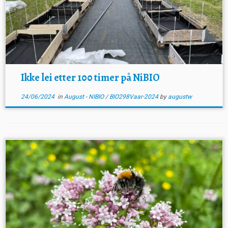
Ikke lei etter 100 timer på NiBIO
24/06/2024
in
August - NIBIO
/
BIO298Vaar-2024
by
augustw