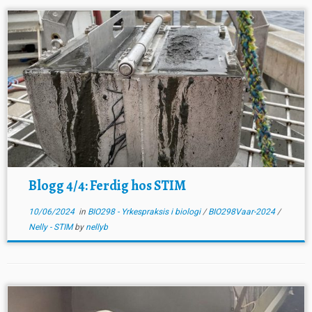
Blogg 4/4: Ferdig hos STIM
10/06/2024
in
BIO298 - Yrkespraksis i biologi
/
BIO298Vaar-2024
/
Nelly - STIM
by
nellyb