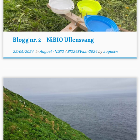
Blogg nr. 2 – NiBIO Ullensvang
22/06/2024
in
August - NIBIO
/
BIO298Vaar-2024
by
augustw