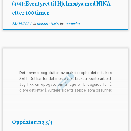
(3/4): Eventyret til Hjelmsøya med NINA
etter 100 timer
28/06/2024
in
Marius - NINA
by
mariusbn
Det nærmer seg slutten av praksisoppholdet mitt hos
SALT. Det har for det meste vært brukt til kontorarbeid.
Jeg fikk en oppgave om å lage en bildeguide for å
gjøre det letter å vurdere alder til søppel som bli funnet
i felt. Dessverre har litt feltarbeid blitt utsatt, men
tidligere […]
Oppdatering 3/4