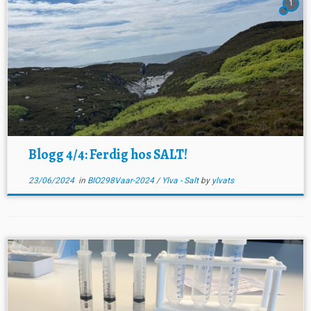
1
Blogg 4/4: Ferdig hos SALT!
23/06/2024
in
BIO298Vaar-2024
/
Ylva - Salt
by
ylvats