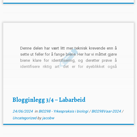
Denne delen har vært litt mer teknisk krevende enn å
sette ut feller for å fange biene. Her har vi måttet gjøre
biene klare for identifisering, og deretter prøve å
identifisere riktig art. det er for øyeblikket også
tekniske problemer så jeg får enn så lenge ikke vist
dere bildene […]
Blogginlegg 3/4 – Labarbeid
24/06/2024
in
BIO298 - Yrkespraksis i biologi
/
BIO298Vaar-2024
/
Uncategorized
by
jacobw