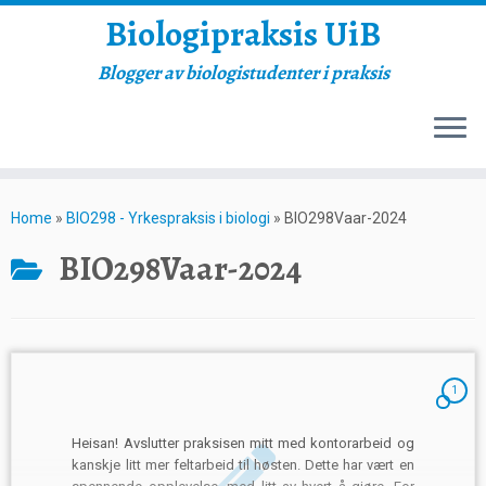
Biologipraksis UiB
Blogger av biologistudenter i praksis
Skip
to
Home
»
BIO298 - Yrkespraksis i biologi
»
BIO298Vaar-2024
content
BIO298Vaar-2024
1
Heisan! Avslutter praksisen mitt med kontorarbeid og
kanskje litt mer feltarbeid til høsten. Dette har vært en