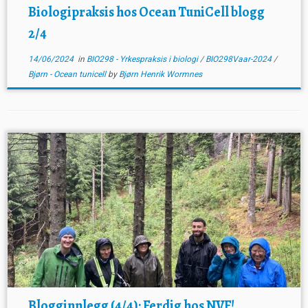
Biologipraksis hos Ocean TuniCell blogg
2/4
14/06/2024
in
BIO298 - Yrkespraksis i biologi
/
BIO298Vaar-2024
/
Bjørn - Ocean tunicell
by
Bjørn Henrik Wormnes
Blogginnlegg (4/4): Ferdig hos NVF!