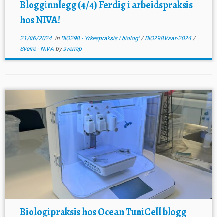
Blogginnlegg (4/4) Ferdig i arbeidspraksis
hos NIVA!
21/06/2024
in
BIO298 - Yrkespraksis i biologi
/
BIO298Vaar-2024
/
Sverre - NIVA
by
sverrep
Biologipraksis hos Ocean TuniCell blogg