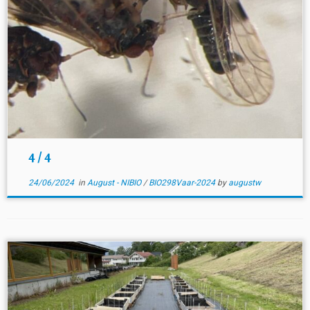
4 / 4
24/06/2024
in
August - NIBIO
/
BIO298Vaar-2024
by
augustw