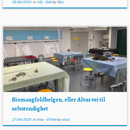
28/06/2024
in
Lilly - Salt
by
lillyv
Biomangfoldhelgen, eller Alvas vei til
selvstendighet
27/06/2024
in
Alva - VilVite
by
alvai