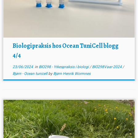
Biologipraksis hos Ocean TuniCell blogg
4/4
23/06/2024
in
BIO298 - Yrkespraksis i biologi
/
BIO298Vaar-2024
/
Bjørn - Ocean tunicell
by
Bjørn Henrik Wormnes