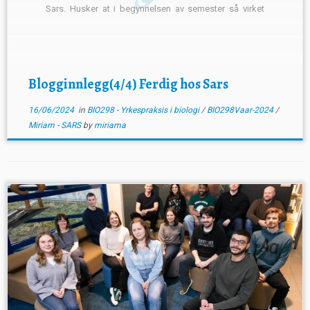
Sars. Husker at i begynnelsen av semester så virket
150 timer veldig mye, men ukene dette semesteret har
gått utrolig fort. […]
Blogginnlegg(4/4) Ferdig hos Sars
16/06/2024
in
BIO298 - Yrkespraksis i biologi
/
BIO298Vaar-2024
/
Miriam - SARS
by
miriama