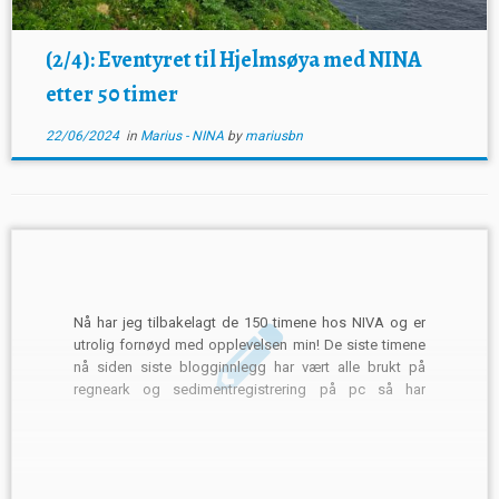
(2/4): Eventyret til Hjelmsøya med NINA
etter 50 timer
22/06/2024
in
Marius - NINA
by
mariusbn
Nå har jeg tilbakelagt de 150 timene hos NIVA og er
utrolig fornøyd med opplevelsen min! De siste timene
nå siden siste blogginnlegg har vært alle brukt på
regneark og sedimentregistrering på pc så har
dessverre ikke så mye spennende å oppdatere om,
men tenker jeg kan reflektere over tiden […]