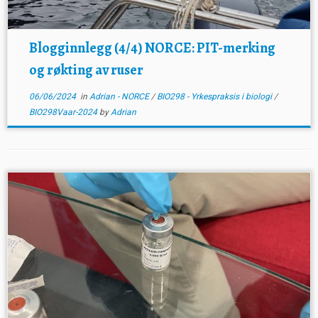
Blogginnlegg (4/4) NORCE: PIT-merking
og røkting av ruser
06/06/2024
in
Adrian - NORCE
/
BIO298 - Yrkespraksis i biologi
/
BIO298Vaar-2024
by
Adrian