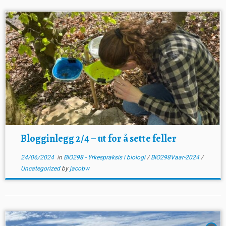
Blogginlegg 2/4 – ut for å sette feller
24/06/2024
in
BIO298 - Yrkespraksis i biologi
/
BIO298Vaar-2024
/
Uncategorized
by
jacobw