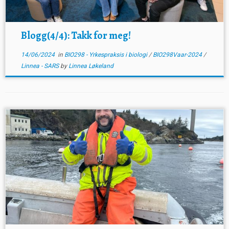
Blogg(4/4): Takk for meg!
14/06/2024
in
BIO298 - Yrkespraksis i biologi
/
BIO298Vaar-2024
/
Linnea - SARS
by
Linnea Løkeland