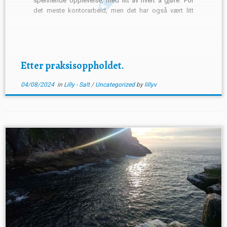
spennende opplevelse, med litt av hvert å gjøre. For
det meste kontorarbeid, men det har også vært litt
feltarbeid. Dette praksis oppholdet har vist hvor bredt
spekter en kan jobbe som biolog i. […]
Etter praksisoppholdet.
04/08/2024
in
Lilly - Salt
/
Uncategorized
by
lillyv