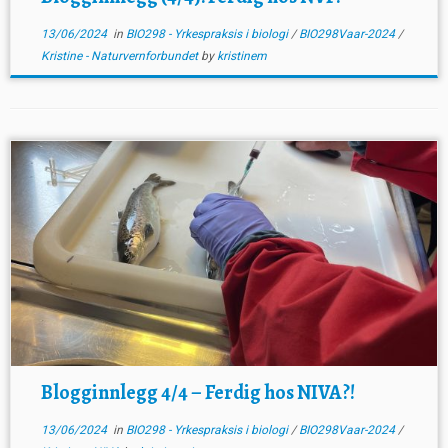
13/06/2024
in
BIO298 - Yrkespraksis i biologi
/
BIO298Vaar-2024
/
Kristine - Naturvernforbundet
by
kristinem
Blogginnlegg 4/4 – Ferdig hos NIVA?!
13/06/2024
in
BIO298 - Yrkespraksis i biologi
/
BIO298Vaar-2024
/