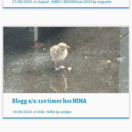
21/06/2024
in
August - NIBIO
/
BIO298Vaar-2024
by
augustw
Blogg 4/4: 150 timer hos NINA
19/06/2024
in
Eirik - NINA
by
eirikps