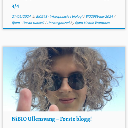
3/4
21/06/2024
in
BIO298 - Yrkespraksis i biologi
/
BIO298Vaar-2024
/
Bjørn - Ocean tunicell
/
Uncategorized
by
Bjørn Henrik Wormnes
NiBIO Ullensvang – Første blogg!