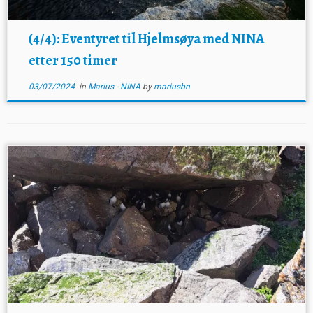
(4/4): Eventyret til Hjelmsøya med NINA
etter 150 timer
03/07/2024
in
Marius - NINA
by
mariusbn