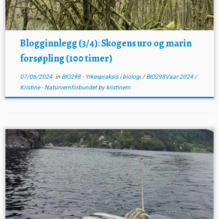
Blogginnlegg (3/4): Skogens uro og marin
forsøpling (100 timer)
07/06/2024
in
BIO298 - Yrkespraksis i biologi
/
BIO298Vaar-2024
/
Kristine - Naturvernforbundet
by
kristinem