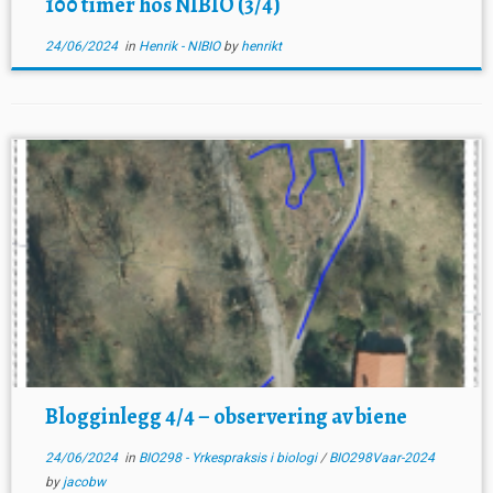
100 timer hos NIBIO (3/4)
24/06/2024
in
Henrik - NIBIO
by
henrikt
Blogginlegg 4/4 – observering av biene
24/06/2024
in
BIO298 - Yrkespraksis i biologi
/
BIO298Vaar-2024
by
jacobw