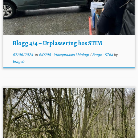
Blogg 4/4 – Utplassering hos STIM
07/06/2024
in
BIO298 - Yrkespraksis i biologi
/
Brage - STIM
by
brageb