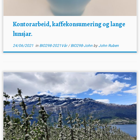
Kontorarbeid, kaffekonsumering og lange
lunsjar.
24/06/2021
in
BIO298-2021Vår
/
BIO298-John
by
John Ruben