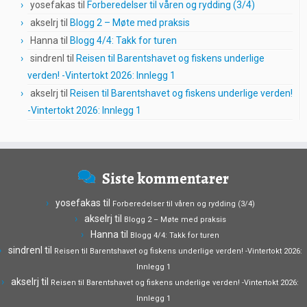
yosefakas
til
Forberedelser til våren og rydding (3/4)
akselrj
til
Blogg 2 – Møte med praksis
Hanna
til
Blogg 4/4: Takk for turen
sindrenl
til
Reisen til Barentshavet og fiskens underlige
verden! -Vintertokt 2026: Innlegg 1
akselrj
til
Reisen til Barentshavet og fiskens underlige verden!
-Vintertokt 2026: Innlegg 1
Siste kommentarer
yosefakas
til
Forberedelser til våren og rydding (3/4)
akselrj
til
Blogg 2 – Møte med praksis
Hanna
til
Blogg 4/4: Takk for turen
sindrenl
til
Reisen til Barentshavet og fiskens underlige verden! -Vintertokt 2026:
Innlegg 1
akselrj
til
Reisen til Barentshavet og fiskens underlige verden! -Vintertokt 2026:
Innlegg 1