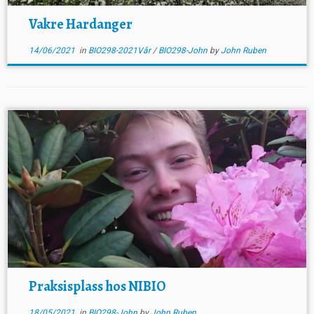
Vakre Hardanger
14/06/2021
in
BIO298-2021Vår
/
BIO298-John
by
John Ruben
Praksisplass hos NIBIO
18/05/2021
in
BIO298-John
by
John Ruben