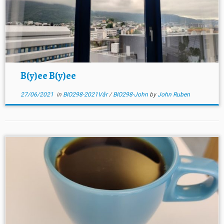
B(y)ee B(y)ee
27/06/2021
in
BIO298-2021Vår
/
BIO298-John
by
John Ruben