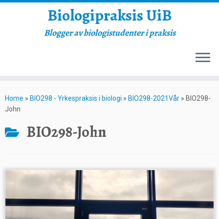
Biologipraksis UiB
Blogger av biologistudenter i praksis
Skip
to
Home
»
BIO298 - Yrkespraksis i biologi
»
BIO298-2021Vår
»
BIO298-
content
John
BIO298-John