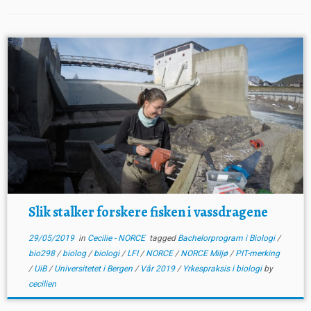
Slik stalker forskere fisken i vassdragene
29/05/2019
in
Cecilie - NORCE
tagged
Bachelorprogram i Biologi
/
bio298
/
biolog
/
biologi
/
LFI
/
NORCE
/
NORCE Miljø
/
PIT-merking
/
UiB
/
Universitetet i Bergen
/
Vår 2019
/
Yrkespraksis i biologi
by
cecilien