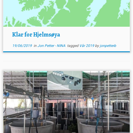
Klar for Hjelmsøya
19/06/2019
in
Jon Petter - NINA
tagged
Vår 2019
by
jonpetterb