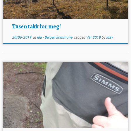
Tusen takk for meg!
20/06/2019
in
Ida - Bergen kommune
tagged
Vår 2019
by
idav