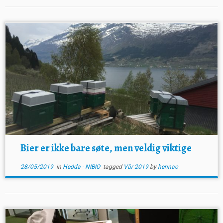
Bier er ikke bare søte, men veldig viktige
28/05/2019
in
Hedda - NIBIO
tagged
Vår 2019
by
hennao