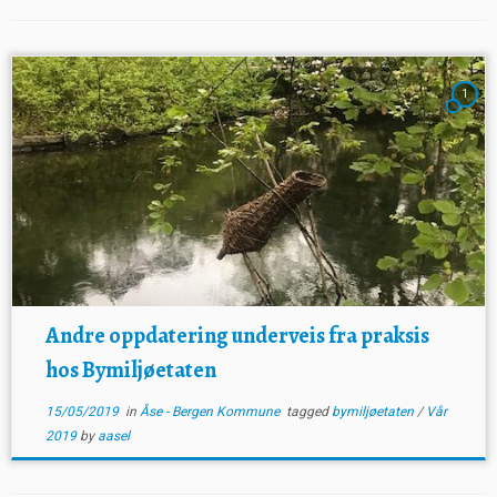
1
Andre oppdatering underveis fra praksis
hos Bymiljøetaten
15/05/2019
in
Åse - Bergen Kommune
tagged
bymiljøetaten
/
Vår
2019
by
aasel