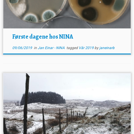
Første dagene hos NINA
09/06/2019
in
Jan Einar - NINA
tagged
Vår 2019
by
janeinarb