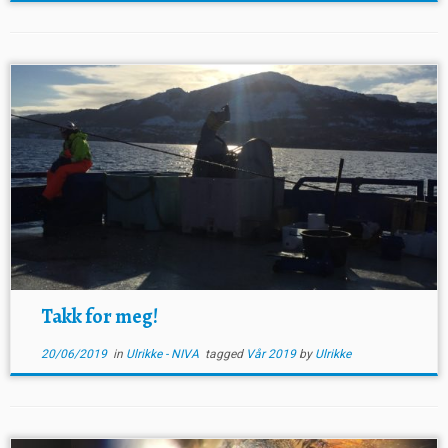
Takk for meg!
20/06/2019
in
Ulrikke - NIVA
tagged
Vår 2019
by
Ulrikke