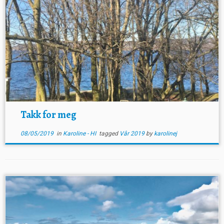
Takk for meg
08/05/2019
in
Karoline - HI
tagged
Vår 2019
by
karolinej