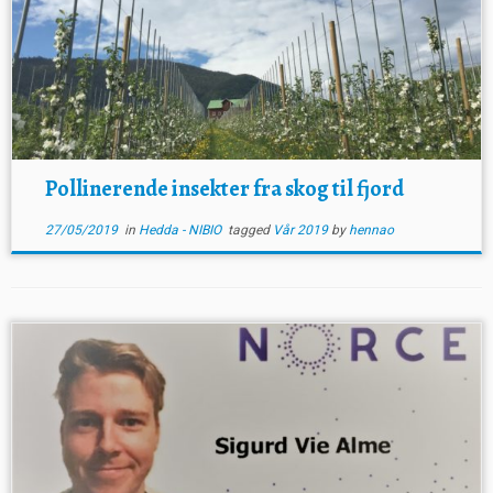
Pollinerende insekter fra skog til fjord
27/05/2019
in
Hedda - NIBIO
tagged
Vår 2019
by
hennao