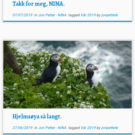
Takk for meg, NINA.
07/07/2019
in
Jon Petter - NINA
tagged
Vår 2019
by
jonpetterb
Hjelmsøya så langt.
27/06/2019
in
Jon Petter - NINA
tagged
Vår 2019
by
jonpetterb