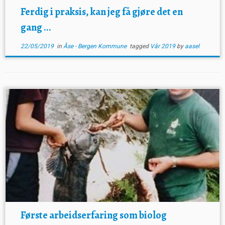
Ferdig i praksis, kan jeg få gjøre det en
gang ...
22/05/2019
in
Åse - Bergen Kommune
tagged
Vår 2019
by
aasel
Første arbeidserfaring som biolog