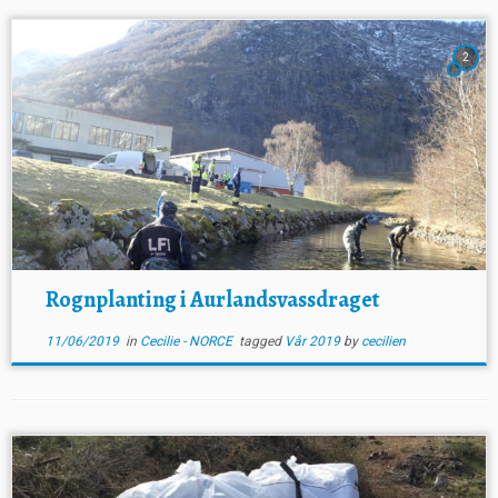
2
Rognplanting i Aurlandsvassdraget
11/06/2019
in
Cecilie - NORCE
tagged
Vår 2019
by
cecilien