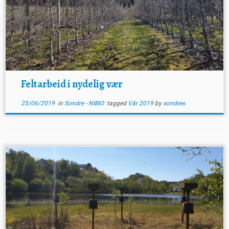
Feltarbeid i nydelig vær
25/06/2019
in
Sondre - NIBIO
tagged
Vår 2019
by
sondres