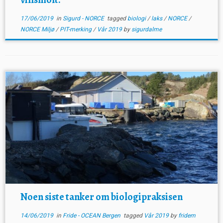
17/06/2019
in
Sigurd - NORCE
tagged
biologi
/
laks
/
NORCE
/
NORCE Miljø
/
PIT-merking
/
Vår 2019
by
sigurdalme
Noen siste tanker om biologipraksisen
14/06/2019
in
Fride - OCEAN Bergen
tagged
Vår 2019
by
fridem