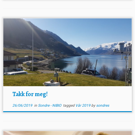
Takk for meg!
26/06/2019
in
Sondre - NIBIO
tagged
Vår 2019
by
sondres