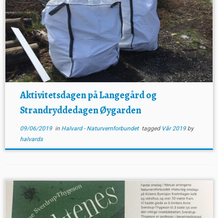
Aktivitetsdagen på Langegård og
Strandryddedagen Øygarden
09/06/2019
in
Halvard - Naturvernforbundet
tagged
Vår 2019
by
halvards