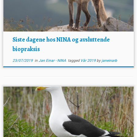
Siste dagene hos NINA og avsluttende
biopraksis
23/07/2019
in
Jan Einar - NINA
tagged
Vår 2019
by
janeinarb