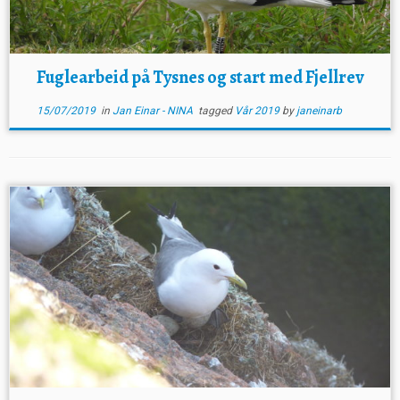
Fuglearbeid på Tysnes og start med Fjellrev
15/07/2019
in
Jan Einar - NINA
tagged
Vår 2019
by
janeinarb