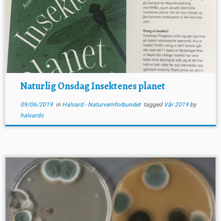
Naturlig Onsdag Insektenes planet
09/06/2019
in
Halvard - Naturvernforbundet
tagged
Vår 2019
by
halvards