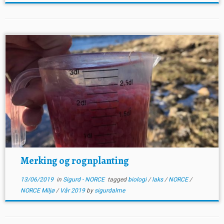
Merking og rognplanting
13/06/2019
in
Sigurd - NORCE
tagged
biologi
/
laks
/
NORCE
/
NORCE Miljø
/
Vår 2019
by
sigurdalme