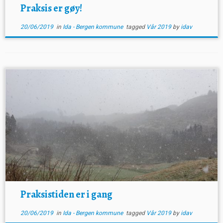
Praksis er gøy!
20/06/2019
in
Ida - Bergen kommune
tagged
Vår 2019
by
idav
Praksistiden er i gang
20/06/2019
in
Ida - Bergen kommune
tagged
Vår 2019
by
idav