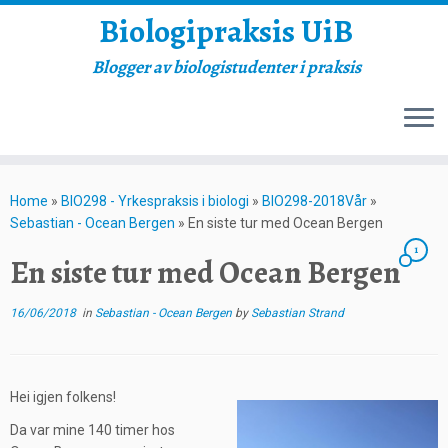
Biologipraksis UiB
Blogger av biologistudenter i praksis
Skip
to
Home
»
BIO298 - Yrkespraksis i biologi
»
BIO298-2018Vår
»
content
Sebastian - Ocean Bergen
»
En siste tur med Ocean Bergen
1
En siste tur med Ocean Bergen
16/06/2018
in
Sebastian - Ocean Bergen
by
Sebastian Strand
Hei igjen folkens!
Da var mine 140 timer hos