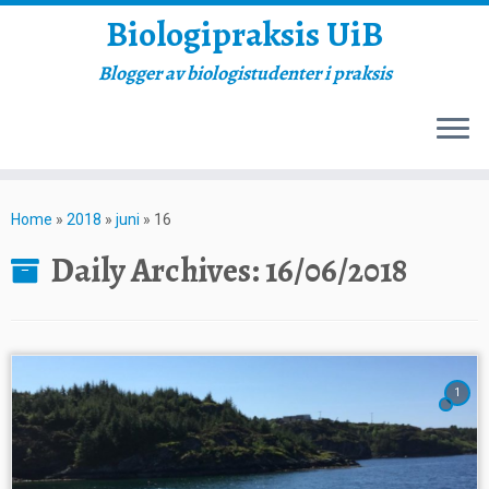
Biologipraksis UiB
Blogger av biologistudenter i praksis
Skip
to
Home
»
2018
»
juni
»
16
content
Daily Archives:
16/06/2018
1