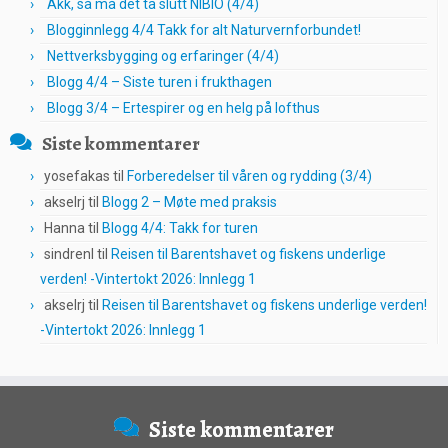
Akk, så må det ta slutt NIBIO (4/4)
Blogginnlegg 4/4 Takk for alt Naturvernforbundet!
Nettverksbygging og erfaringer (4/4)
Blogg 4/4 – Siste turen i frukthagen
Blogg 3/4 – Ertespirer og en helg på lofthus
Siste kommentarer
yosefakas
til
Forberedelser til våren og rydding (3/4)
akselrj
til
Blogg 2 – Møte med praksis
Hanna
til
Blogg 4/4: Takk for turen
sindrenl
til
Reisen til Barentshavet og fiskens underlige
verden! -Vintertokt 2026: Innlegg 1
akselrj
til
Reisen til Barentshavet og fiskens underlige verden!
-Vintertokt 2026: Innlegg 1
Siste kommentarer