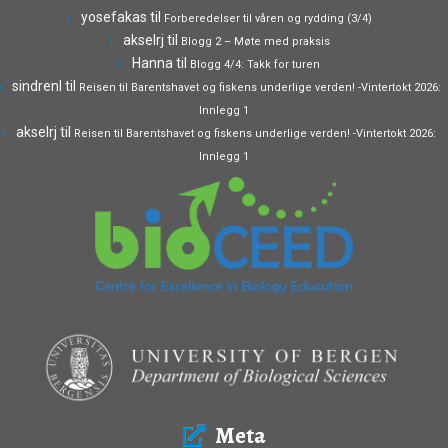
yosefakas
til
Forberedelser til våren og rydding (3/4)
akselrj
til
Blogg 2 – Møte med praksis
Hanna
til
Blogg 4/4: Takk for turen
sindrenl
til
Reisen til Barentshavet og fiskens underlige verden! -Vintertokt 2026:
Innlegg 1
akselrj
til
Reisen til Barentshavet og fiskens underlige verden! -Vintertokt 2026:
Innlegg 1
Meta