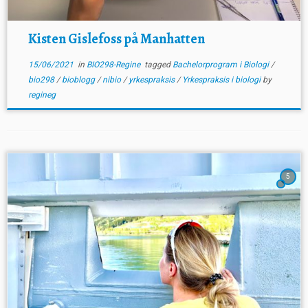
Kisten Gislefoss på Manhatten
15/06/2021
in
BIO298-Regine
tagged
Bachelorprogram i Biologi
/
bio298
/
bioblogg
/
nibio
/
yrkespraksis
/
Yrkespraksis i biologi
by
regineg
5