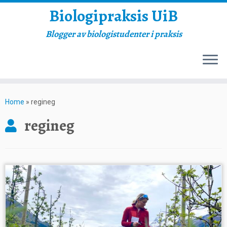
Biologipraksis UiB
Blogger av biologistudenter i praksis
Skip
to
Home
»
regineg
content
regineg