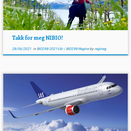
Takk for meg NIBIO!
28/06/2021
in
BIO298-2021Vår
/
BIO298-Regine
by
regineg