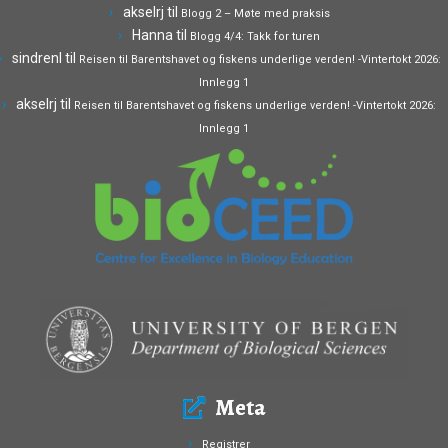
akselrj
til
Blogg 2 – Møte med praksis
Hanna
til
Blogg 4/4: Takk for turen
sindrenl
til
Reisen til Barentshavet og fiskens underlige verden! -Vintertokt 2026:
Innlegg 1
akselrj
til
Reisen til Barentshavet og fiskens underlige verden! -Vintertokt 2026:
Innlegg 1
Meta
Registrer