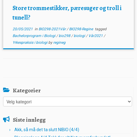
Store trommestikker, pæresuger og troll i
tunell?
20/05/2021
in
BIO298-2021Vår
/
BIO298-Regine
tagged
Bachelorprogram i Biologi
/
bio298
/
biologi
/
Vår2021
/
Yrkespraksis i biologi
by
regineg
Kategorier
Kategorier
Siste innlegg
Akk, så må det ta slutt NIBIO (4/4)