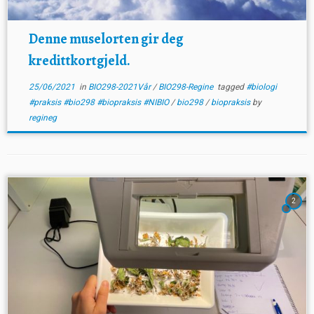
Denne muselorten gir deg
kredittkortgjeld.
25/06/2021
in
BIO298-2021Vår
/
BIO298-Regine
tagged
#biologi
#praksis #bio298 #biopraksis #NIBIO
/
bio298
/
biopraksis
by
regineg
2