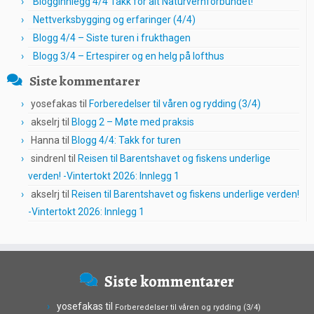
Blogginnlegg 4/4 Takk for alt Naturvernforbundet!
Nettverksbygging og erfaringer (4/4)
Blogg 4/4 – Siste turen i frukthagen
Blogg 3/4 – Ertespirer og en helg på lofthus
Siste kommentarer
yosefakas
til
Forberedelser til våren og rydding (3/4)
akselrj
til
Blogg 2 – Møte med praksis
Hanna
til
Blogg 4/4: Takk for turen
sindrenl
til
Reisen til Barentshavet og fiskens underlige
verden! -Vintertokt 2026: Innlegg 1
akselrj
til
Reisen til Barentshavet og fiskens underlige verden!
-Vintertokt 2026: Innlegg 1
Siste kommentarer
yosefakas
til
Forberedelser til våren og rydding (3/4)