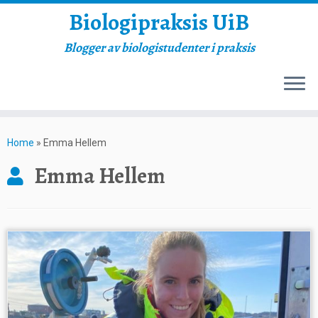
Biologipraksis UiB
Blogger av biologistudenter i praksis
Skip
to
Home
»
Emma Hellem
content
Emma Hellem