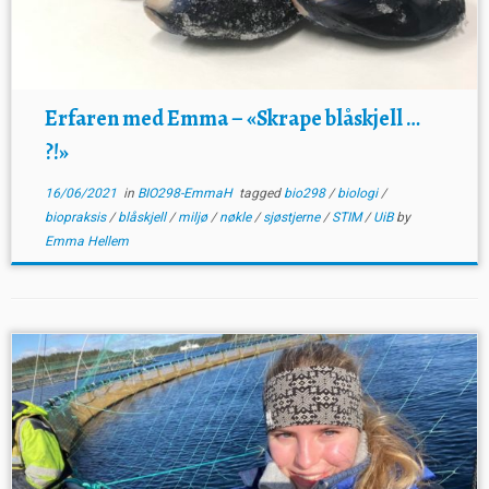
Erfaren med Emma – «Skrape blåskjell …
?!»
16/06/2021
in
BIO298-EmmaH
tagged
bio298
/
biologi
/
biopraksis
/
blåskjell
/
miljø
/
nøkle
/
sjøstjerne
/
STIM
/
UiB
by
Emma Hellem