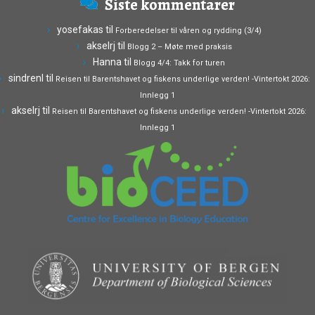
Siste kommentarer
yosefakas
til
Forberedelser til våren og rydding (3/4)
akselrj
til
Blogg 2 – Møte med praksis
Hanna
til
Blogg 4/4: Takk for turen
sindrenl
til
Reisen til Barentshavet og fiskens underlige verden! -Vintertokt 2026:
Innlegg 1
akselrj
til
Reisen til Barentshavet og fiskens underlige verden! -Vintertokt 2026:
Innlegg 1