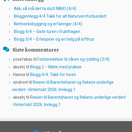
Akk, så må det ta slutt NIBIO (4/4)
Blogginnlegg 4/4 Takk for alt Naturvernforbundet!
Nettverksbygging og erfaringer (4/4)
Blogg 4/4 – Siste turen i frukthagen
Blogg 3/4 – Ertespirer og en helg på lofthus
Siste kommentarer
yosefakas
til
Forberedelser til våren og rydding (3/4)
akselrj
til
Blogg 2 – Møte med praksis
Hanna
til
Blogg 4/4: Takk for turen
sindrenl
til
Reisen til Barentshavet og fiskens underlige
verden! -Vintertokt 2026: Innlegg 1
akselrj
til
Reisen til Barentshavet og fiskens underlige verden!
-Vintertokt 2026: Innlegg 1