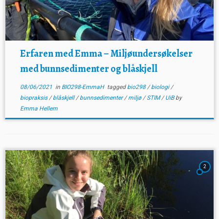
Erfaren med Emma – Miljøundersøkelser
med bunnsedimenter og blåskjell
08/06/2021
in
BIO298-EmmaH
tagged
bio298
/
biologi
/
biopraksis
/
blåskjell
/
bunnsedimenter
/
miljø
/
STIM
/
UiB
by
Emma Hellem
2