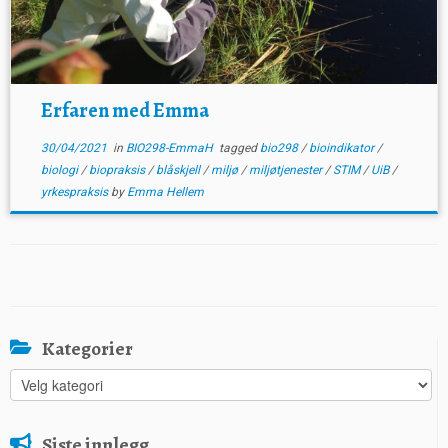
Erfaren med Emma
30/04/2021
in
BIO298-EmmaH
tagged
bio298
/
bioindikator
/
biologi
/
biopraksis
/
blåskjell
/
miljø
/
miljøtjenester
/
STIM
/
UiB
/
yrkespraksis
by
Emma Hellem
Kategorier
Kategorier
Siste innlegg