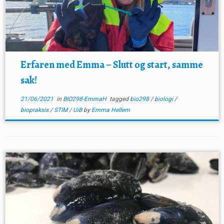
Erfaren med Emma – Slutt og start, samme
sak!
21/06/2021
in
BIO298-EmmaH
tagged
bio298
/
biologi
/
biopraksis
/
STIM
/
UiB
by
Emma Hellem