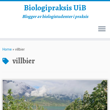
Biologipraksis UiB
Blogger av biologistudenter i praksis
Skip
to
Home
»
villbier
content
villbier