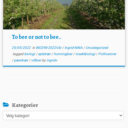
To bee or not to bee..
25/05/2022
in
BIO298-2022Vår
/
Ingrid-NINA
/
Uncategorized
tagged
biologi
/
epletrær
/
honningbier
/
insektbiologi
/
Pollinatorer
/
pæretrær
/
villbier
by
ingridv
Kategorier
Kategorier