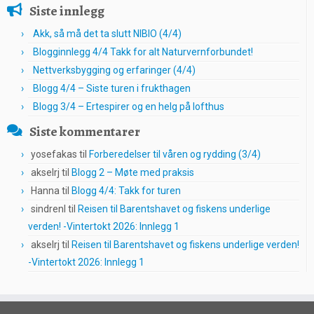
Siste innlegg
Akk, så må det ta slutt NIBIO (4/4)
Blogginnlegg 4/4 Takk for alt Naturvernforbundet!
Nettverksbygging og erfaringer (4/4)
Blogg 4/4 – Siste turen i frukthagen
Blogg 3/4 – Ertespirer og en helg på lofthus
Siste kommentarer
yosefakas
til
Forberedelser til våren og rydding (3/4)
akselrj
til
Blogg 2 – Møte med praksis
Hanna
til
Blogg 4/4: Takk for turen
sindrenl
til
Reisen til Barentshavet og fiskens underlige
verden! -Vintertokt 2026: Innlegg 1
akselrj
til
Reisen til Barentshavet og fiskens underlige verden!
-Vintertokt 2026: Innlegg 1