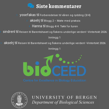
Siste kommentarer
yosefakas
til
Forberedelser til våren og rydding (3/4)
akselrj
til
Blogg 2 – Møte med praksis
Hanna
til
Blogg 4/4: Takk for turen
sindrenl
til
Reisen til Barentshavet og fiskens underlige verden! -Vintertokt 2026:
Innlegg 1
akselrj
til
Reisen til Barentshavet og fiskens underlige verden! -Vintertokt 2026:
Innlegg 1