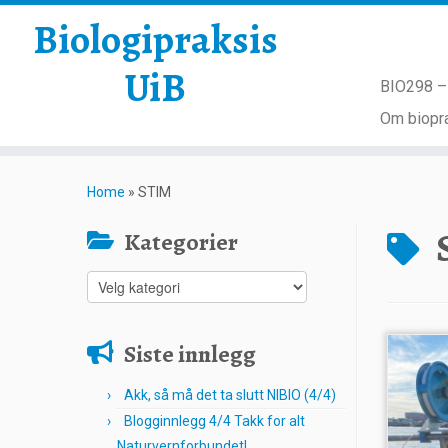
Biologipraksis
UiB
BIO298 – 
Om biopra
Skip
to
Home
»
STIM
content
Kategorier
Kategorier
Siste innlegg
Akk, så må det ta slutt NIBIO (4/4)
Blogginnlegg 4/4 Takk for alt
Naturvernforbundet!