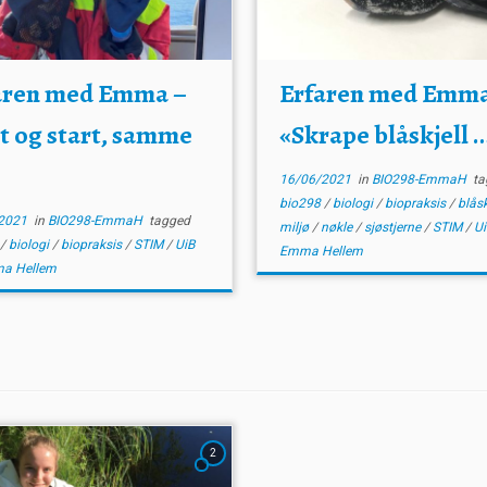
aren med Emma –
Erfaren med Emma
tt og start, samme
«Skrape blåskjell …
!
16/06/2021
in
BIO298-EmmaH
ta
bio298
/
biologi
/
biopraksis
/
blåsk
2021
in
BIO298-EmmaH
tagged
miljø
/
nøkle
/
sjøstjerne
/
STIM
/
U
8
/
biologi
/
biopraksis
/
STIM
/
UiB
Emma Hellem
a Hellem
2