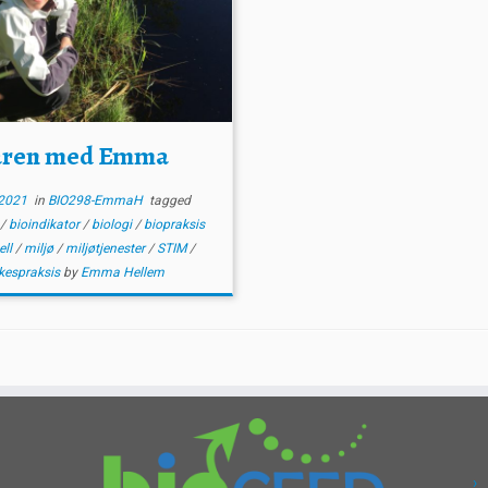
aren med Emma
2021
in
BIO298-EmmaH
tagged
8
/
bioindikator
/
biologi
/
biopraksis
ell
/
miljø
/
miljøtjenester
/
STIM
/
kespraksis
by
Emma Hellem