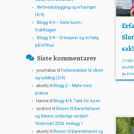
Nettverksbygging og erfaringer
(4/4)
Blogg 4/4 – Siste turen i
Erf
frukthagen
Slu
Blogg 3/4 – Ertespirer og en helg
på lofthus
sak
Siste kommentarer
21/06/
bio29
yosefakas
til
Forberedelser til våren
by
Emm
og rydding (3/4)
akselrj
til
Blogg 2 – Møte med
praksis
Hanna
til
Blogg 4/4: Takk for turen
sindrenl
til
Reisen til Barentshavet
og fiskens underlige verden! -
Vintertokt 2026: Innlegg 1
akselrj
til
Reisen til Barentshavet og