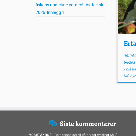
fiskens underlige verden! -Vintertokt
2026: Innlegg 1
Erf
30/04/
bio29
/
blåskj
UiB
/
yr
Siste kommentarer
yosefakas
til
Forberedelser til våren og rydding (3/4)