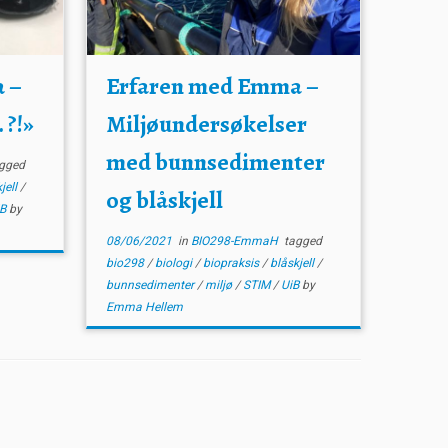
 –
Erfaren med Emma –
 ?!»
Miljøundersøkelser
med bunnsedimenter
gged
jell
/
og blåskjell
iB
by
08/06/2021
in
BIO298-EmmaH
tagged
bio298
/
biologi
/
biopraksis
/
blåskjell
/
bunnsedimenter
/
miljø
/
STIM
/
UiB
by
Emma Hellem