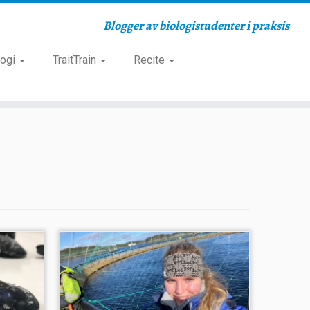
Blogger av biologistudenter i praksis
logi
TraitTrain
Recite