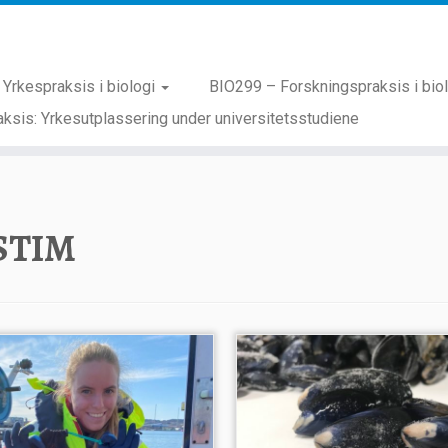
Yrkespraksis i biologi
BIO299 – Forskningspraksis i bio
ksis: Yrkesutplassering under universitetsstudiene
STIM