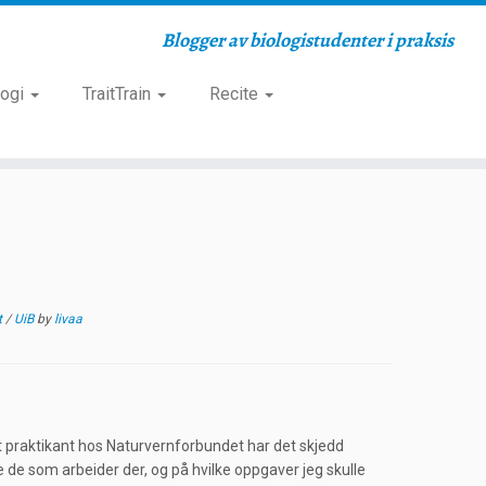
Blogger av biologistudenter i praksis
logi
TraitTrain
Recite
t
/
UiB
by
livaa
rt praktikant hos Naturvernforbundet har det skjedd
e de som arbeider der, og på hvilke oppgaver jeg skulle