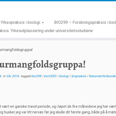
Yrkespraksis i biologi
BIO299 – Forskningspraksis i bio
ksis: Yrkesutplassering under universitetsstudiene
urmangfoldsgruppa!
urmangfoldsgruppa!
6
in
Vår 2016
tagged
bio298
/
bioCEED
/
biologi
/
biopraksis
/
Naturvernforbunde
t vært en ganske travel periode, og i løpet de fire månedene jeg har væ
g husker jeg var litt nervøs før jeg skulle dit første gang, både på å møt