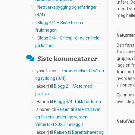
utføre. De
Nettverksbygging og erfaringer
med. I st
(4/4)
meg helle
Blogg 4/4 – Siste turen i
frukthagen
Naturman
Blogg 3/4 – Ertespirer og en helg
Den første
på lofthus
for eksem
Siste kommentarer
gruppa, i 
lage en f
yosefakas
til
Forberedelser til våren
transport
og rydding (3/4)
hvordan v
visjonen 
akselrj
til
Blogg 2 – Møte med
praksis
Gjennom a
Hanna
til
Blogg 4/4: Takk for turen
over. Jeg
sindrenl
til
Reisen til Barentshavet
og fiskens underlige verden! -
NaturVes
Vintertokt 2026: Innlegg 1
akselrj
til
Reisen til Barentshavet og