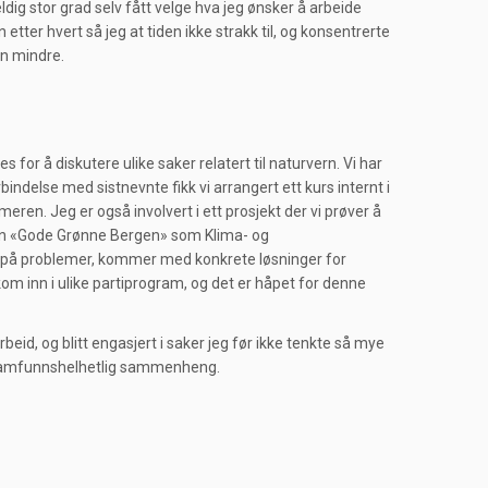
ldig stor grad selv fått velge hva jeg ønsker å arbeide
tter hvert så jeg at tiden ikke strakk til, og konsentrerte
en mindre.
for å diskutere ulike saker relatert til naturvern. Vi har
ndelse med sistnevnte fikk vi arrangert ett kurs internt i
meren. Jeg er også involvert i ett prosjekt der vi prøver å
onen «Gode Grønne Bergen» som Klima- og
ke på problemer, kommer med konkrete løsninger for
om inn i ulike partiprogram, og det er håpet for denne
d, og blitt engasjert i saker jeg før ikke tenkte så mye
er samfunnshelhetlig sammenheng.