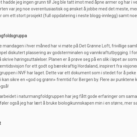
t hadde jeg ingen grunn til! Jeg ble tatt imot med åpne armer og har i ve
arten var jeg noe overentusiastisk og ønsket å jobbe med det meste, men e
r om ett stort prosjekt (full oppdatering i neste blogg-innlegg) samt no
gfoldsgruppa
 mandagen i hver måned har vi møte på Det Grønne Loft, frivillige samles 
pel diskutert plassering av godsterminalen og vannkraftutbygging. I forbi
å skrive høringsuttalelser. Planen er å prøve seg på en slik i løpet av som
remtidsvisjon for ett godt og bærekraftig Hordaland, inspirert fra visj
gruppen i NVF har laget. Dette var ett dokument som i stedet for å pe
i kan sikre en «god og grønn» fremtid for Bergen by. Flere av punktene k
også!
rbeidet i naturmangfoldgruppen har jeg fått gode erfaringer om samarbei
 føler også jeg har lært å bruke biologikunnskapen min i en større, m
t