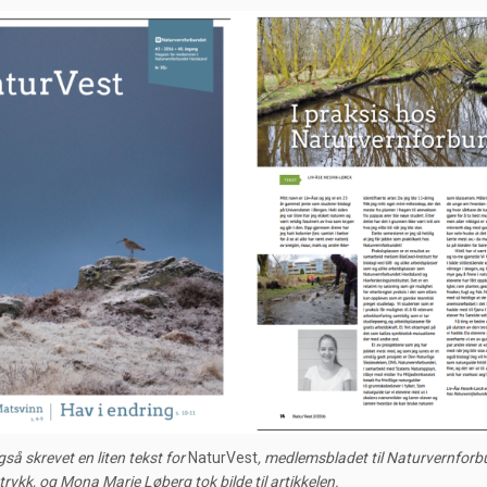
så skrevet en liten tekst for
NaturVest
, medlemsbladet til Naturvernfor
 trykk, og Mona Marie Løberg tok bilde til artikkelen.