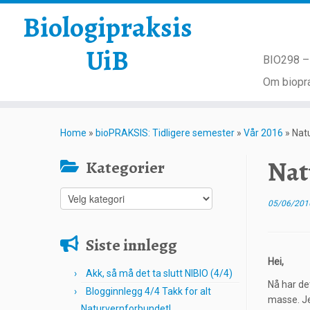
Biologipraksis
UiB
BIO298 – 
Om biopra
Skip
to
Home
»
bioPRAKSIS: Tidligere semester
»
Vår 2016
»
Nat
content
Nat
Kategorier
Kategorier
05/06/201
Siste innlegg
Hei,
Akk, så må det ta slutt NIBIO (4/4)
Nå har de
Blogginnlegg 4/4 Takk for alt
masse. Je
Naturvernforbundet!