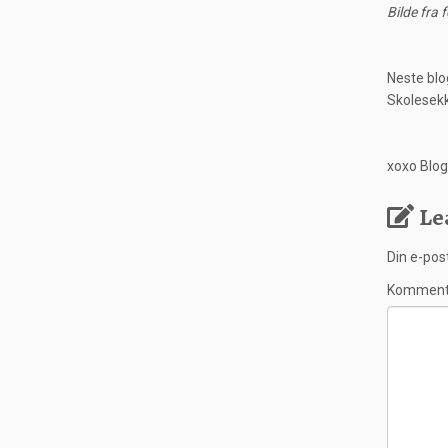
Bilde fra
Neste blo
Skolesek
xoxo Blog
Le
Din e-post
Kommen