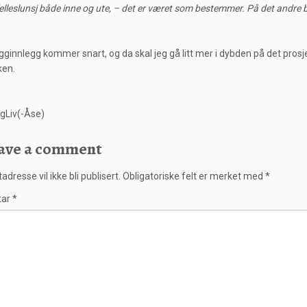
 felleslunsj både inne og ute, – det er været som bestemmer. På det andre 
gginnlegg kommer snart, og da skal jeg gå litt mer i dybden på det pros
ken.
gLiv(-Åse)
ave a comment
adresse vil ikke bli publisert.
Obligatoriske felt er merket med
*
tar
*