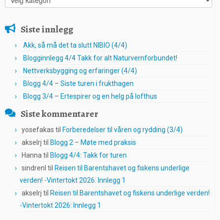
Siste innlegg
Akk, så må det ta slutt NIBIO (4/4)
Blogginnlegg 4/4 Takk for alt Naturvernforbundet!
Nettverksbygging og erfaringer (4/4)
Blogg 4/4 – Siste turen i frukthagen
Blogg 3/4 – Ertespirer og en helg på lofthus
Siste kommentarer
yosefakas
til
Forberedelser til våren og rydding (3/4)
akselrj
til
Blogg 2 – Møte med praksis
Hanna
til
Blogg 4/4: Takk for turen
sindrenl
til
Reisen til Barentshavet og fiskens underlige
verden! -Vintertokt 2026: Innlegg 1
akselrj
til
Reisen til Barentshavet og fiskens underlige verden!
-Vintertokt 2026: Innlegg 1