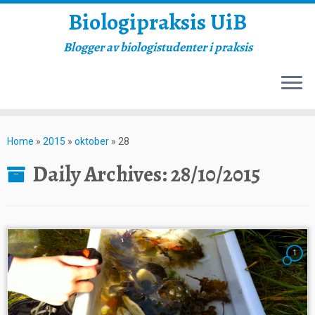
Biologipraksis UiB
Blogger av biologistudenter i praksis
Skip
to
Home
»
2015
»
oktober
»
28
content
Daily Archives:
28/10/2015
1