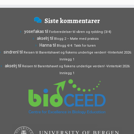
Siste kommentarer
yosefakas
til
Forberedelser til våren og rydding (3/4)
akselrj
til
Blogg 2 – Møte med praksis
Hanna
til
Blogg 4/4: Takk for turen
sindrenl
til
Reisen til Barentshavet og fiskens underlige verden! -Vintertokt 2026:
Innlegg 1
akselrj
til
Reisen til Barentshavet og fiskens underlige verden! -Vintertokt 2026:
Innlegg 1