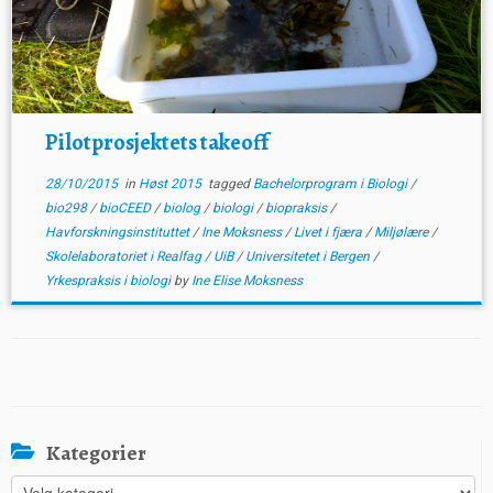
Pilotprosjektets takeoff
28/10/2015
in
Høst 2015
tagged
Bachelorprogram i Biologi
/
bio298
/
bioCEED
/
biolog
/
biologi
/
biopraksis
/
Havforskningsinstituttet
/
Ine Moksness
/
Livet i fjæra
/
Miljølære
/
Skolelaboratoriet i Realfag
/
UiB
/
Universitetet i Bergen
/
Yrkespraksis i biologi
by
Ine Elise Moksness
Kategorier
Kategorier