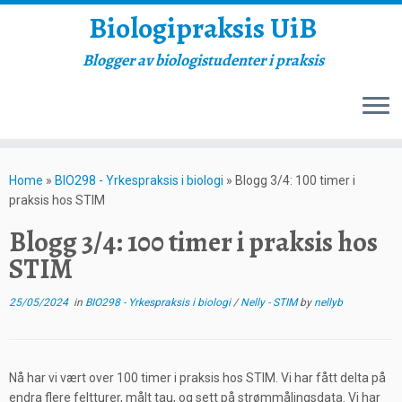
Biologipraksis UiB
Blogger av biologistudenter i praksis
Skip
to
Home
»
BIO298 - Yrkespraksis i biologi
»
Blogg 3/4: 100 timer i
content
praksis hos STIM
Blogg 3/4: 100 timer i praksis hos
STIM
25/05/2024
in
BIO298 - Yrkespraksis i biologi
/
Nelly - STIM
by
nellyb
Nå har vi vært over 100 timer i praksis hos STIM. Vi har fått delta på
endra flere feltturer, målt tau, og sett på strømmålingsdata. Vi har