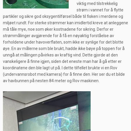
viktig med tilstrekkelig
strøm i vannet for å flytte
partikler og sikre god oksygentilførsel både til fisken i merdene og
miljøet rundt. For sterke strømmer kan imidlertid kreve at anleggene
må tåle mye, noe som øker kostnadene for sikring. Derfor er
strømmålinger avgjørende for å få en nøyaktig forståelse av
forholdene under havoverflaten, som ikke er synlige for det blotte
øye. En av målerne som ble brukt, hadde ikke bøye på toppen for å
unngå at målingen påvirkes av kraftig vind. Dette gjorde at den
vanskeligere å finne igjen, siden det eneste man har å gå etter er
koordinatene den ble lagt ut på. I dette tilfellet brukte vi en Rov
(undervannsrobot med kamera) for å finne den. Her ser du et bilde
av havbunnen på nesten 84 meter og Rov maskinen.