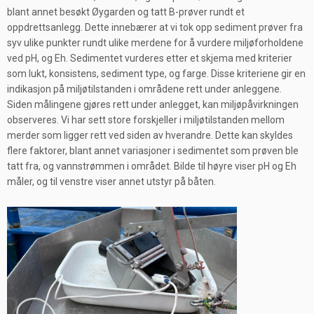
blant annet besøkt Øygarden og tatt B-prøver rundt et
oppdrettsanlegg. Dette innebærer at vi tok opp sediment prøver fra
syv ulike punkter rundt ulike merdene for å vurdere miljøforholdene
ved pH, og Eh. Sedimentet vurderes etter et skjema med kriterier
som lukt, konsistens, sediment type, og farge. Disse kriteriene gir en
indikasjon på miljøtilstanden i områdene rett under anleggene.
Siden målingene gjøres rett under anlegget, kan miljøpåvirkningen
observeres. Vi har sett store forskjeller i miljøtilstanden mellom
merder som ligger rett ved siden av hverandre. Dette kan skyldes
flere faktorer, blant annet variasjoner i sedimentet som prøven ble
tatt fra, og vannstrømmen i området. Bilde til høyre viser pH og Eh
måler, og til venstre viser annet utstyr på båten.