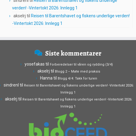
sindrenl
til
Reisen til Barentshavet og fiskens underlige
verden! -Vintertokt 2026: Innlegg 1
akselrj
til
Reisen til Barentshavet og fiskens underlige verden!
-Vintertokt 2026: Innlegg 1
Siste kommentarer
yosefakas
til
Forberedelser til våren og rydding (3/4)
akselrj
til
Blogg 2 – Møte med praksis
Hanna
til
Blogg 4/4: Takk for turen
sindrenl
til
Reisen til Barentshavet og fiskens underlige verden! -Vintertokt 2026:
Innlegg 1
akselrj
til
Reisen til Barentshavet og fiskens underlige verden! -Vintertokt 2026:
Innlegg 1