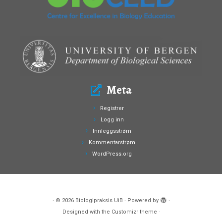
Meta
Registrer
Logg inn
Innleggsstrøm
Kommentarstrøm
WordPress.org
·
© 2026
Biologipraksis UiB
·
Powered by
·
Designed with the
Customizr theme
·