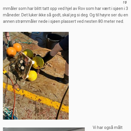
rø
mmåler som har blitt tatt opp ved hjel av Rov som har vært i sjøen i 3
måneder. Det luker ikke så godt, skal jeg si deg. Og til høyre ser du en
annen strømmåler nede i sjøen plassert ved nesten 80 meter ned.
Vi har også målt