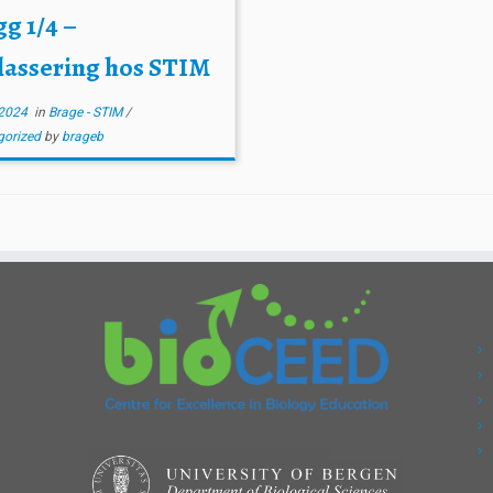
g 1/4 –
lassering hos STIM
2024
in
Brage - STIM
/
gorized
by
brageb