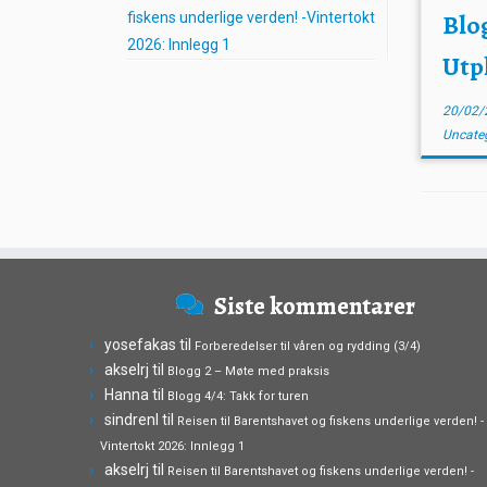
Blog
fiskens underlige verden! -Vintertokt
2026: Innlegg 1
Utp
20/02/
Uncate
Siste kommentarer
yosefakas
til
Forberedelser til våren og rydding (3/4)
akselrj
til
Blogg 2 – Møte med praksis
Hanna
til
Blogg 4/4: Takk for turen
sindrenl
til
Reisen til Barentshavet og fiskens underlige verden! -
Vintertokt 2026: Innlegg 1
akselrj
til
Reisen til Barentshavet og fiskens underlige verden! -