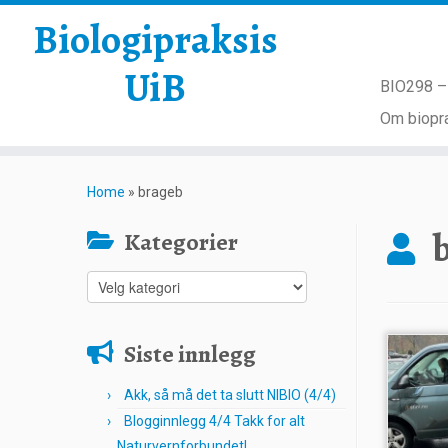
Biologipraksis
UiB
BIO298 – 
Om biopra
Skip
to
Home
»
brageb
content
Kategorier
Kategorier
Siste innlegg
Akk, så må det ta slutt NIBIO (4/4)
Blogginnlegg 4/4 Takk for alt
Naturvernforbundet!