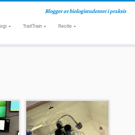
Blogger av biologistudenter i praksis
logi
TraitTrain
Recite