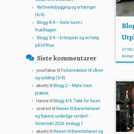
Nettverksbygging og erfaringer
(4/4)
Blogg 4/4 – Siste turen i
Blo
frukthagen
Utp
Blogg 3/4 – Ertespirer og en helg
på lofthus
07/06/
Siste kommentarer
biologi
yosefakas
til
Forberedelser til våren
og rydding (3/4)
akselrj
til
Blogg 2 – Møte med
praksis
Hanna
til
Blogg 4/4: Takk for turen
sindrenl
til
Reisen til Barentshavet
og fiskens underlige verden! -
Vintertokt 2026: Innlegg 1
akselrj
til
Reisen til Barentshavet og