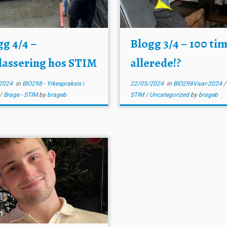
gg 4/4 –
Blogg 3/4 – 100 ti
lassering hos STIM
allerede!?
2024
in
BIO298 - Yrkespraksis i
22/05/2024
in
BIO298Vaar-2024
/
Brage - STIM
by
brageb
STIM
/
Uncategorized
by
brageb