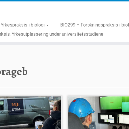
Yrkespraksis i biologi
BIO299 – Forskningspraksis i bio
ksis: Yrkesutplassering under universitetsstudiene
brageb