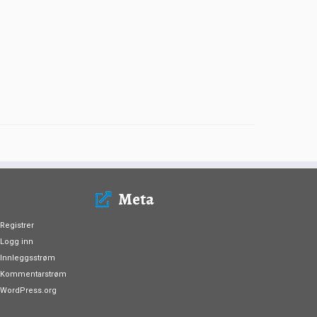
Meta
Registrer
Logg inn
Innleggsstrøm
Kommentarstrøm
WordPress.org