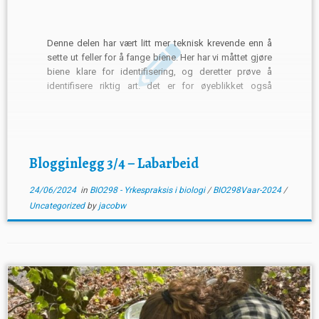
Denne delen har vært litt mer teknisk krevende enn å
sette ut feller for å fange biene. Her har vi måttet gjøre
biene klare for identifisering, og deretter prøve å
identifisere riktig art. det er for øyeblikket også
tekniske problemer så jeg får enn så lenge ikke vist
dere bildene […]
Blogginlegg 3/4 – Labarbeid
24/06/2024
in
BIO298 - Yrkespraksis i biologi
/
BIO298Vaar-2024
/
Uncategorized
by
jacobw