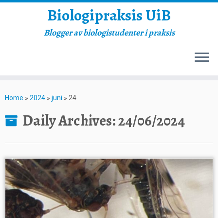
Biologipraksis UiB
Blogger av biologistudenter i praksis
Skip
to
Home
»
2024
»
juni
»
24
content
Daily Archives:
24/06/2024