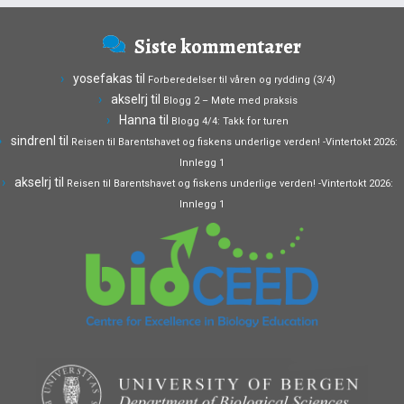
Siste kommentarer
yosefakas
til
Forberedelser til våren og rydding (3/4)
akselrj
til
Blogg 2 – Møte med praksis
Hanna
til
Blogg 4/4: Takk for turen
sindrenl
til
Reisen til Barentshavet og fiskens underlige verden! -Vintertokt 2026:
Innlegg 1
akselrj
til
Reisen til Barentshavet og fiskens underlige verden! -Vintertokt 2026:
Innlegg 1