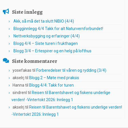
Siste innlegg
Akk, så må det ta slutt NIBIO (4/4)
Blogginnlegg 4/4 Takk for alt Naturvernforbundet!
Nettverksbygging og erfaringer (4/4)
Blogg 4/4 – Siste turen i frukthagen
Blogg 3/4 – Ertespirer og en helg på lofthus
Siste kommentarer
yosefakas
til
Forberedelser til våren og rydding (3/4)
akselrj
til
Blogg 2 – Møte med praksis
Hanna
til
Blogg 4/4: Takk for turen
sindrenl
til
Reisen til Barentshavet og fiskens underlige
verden! -Vintertokt 2026: Innlegg 1
akselrj
til
Reisen til Barentshavet og fiskens underlige verden!
-Vintertokt 2026: Innlegg 1