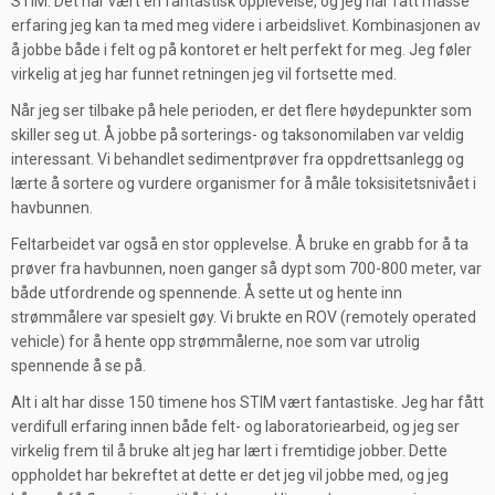
STIM. Det har vært en fantastisk opplevelse, og jeg har fått masse
erfaring jeg kan ta med meg videre i arbeidslivet. Kombinasjonen av
å jobbe både i felt og på kontoret er helt perfekt for meg. Jeg føler
virkelig at jeg har funnet retningen jeg vil fortsette med.
Når jeg ser tilbake på hele perioden, er det flere høydepunkter som
skiller seg ut. Å jobbe på sorterings- og taksonomilaben var veldig
interessant. Vi behandlet sedimentprøver fra oppdrettsanlegg og
lærte å sortere og vurdere organismer for å måle toksisitetsnivået i
havbunnen.
Feltarbeidet var også en stor opplevelse. Å bruke en grabb for å ta
prøver fra havbunnen, noen ganger så dypt som 700-800 meter, var
både utfordrende og spennende. Å sette ut og hente inn
strømmålere var spesielt gøy. Vi brukte en ROV (remotely operated
vehicle) for å hente opp strømmålerne, noe som var utrolig
spennende å se på.
Alt i alt har disse 150 timene hos STIM vært fantastiske. Jeg har fått
verdifull erfaring innen både felt- og laboratoriearbeid, og jeg ser
virkelig frem til å bruke alt jeg har lært i fremtidige jobber. Dette
oppholdet har bekreftet at dette er det jeg vil jobbe med, og jeg