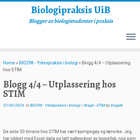
Biologipraksis UiB
Blogger av biologistudenter i praksis
Skip
to
Home
»
BIO298 - Yrkespraksis i biologi
»
Blogg 4/4 – Utplassering
content
hos STIM
Blogg 4/4 – Utplassering hos
STIM
07/06/2024
in
BIO298 - Yrkespraksis i biologi
/
Brage - STIM
by
brageb
De siste 50 timene hos STIM har vært kjempegøy og lærerike. Jeg
har jobbet med Excel-data og tatt galleprøver av leppefisk, noe som