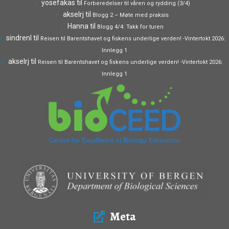
yosefakas
til
Forberedelser til våren og rydding (3/4)
akselrj
til
Blogg 2 – Møte med praksis
Hanna
til
Blogg 4/4: Takk for turen
sindrenl
til
Reisen til Barentshavet og fiskens underlige verden! -Vintertokt 2026:
Innlegg 1
akselrj
til
Reisen til Barentshavet og fiskens underlige verden! -Vintertokt 2026:
Innlegg 1
Meta