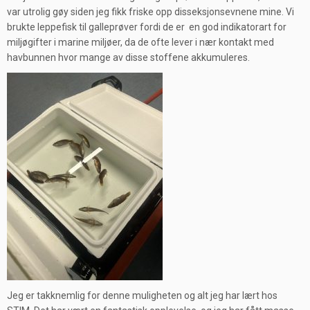
var utrolig gøy siden jeg fikk friske opp disseksjonsevnene mine. Vi
brukte leppefisk til galleprøver fordi de er en god indikatorart for
miljøgifter i marine miljøer, da de ofte lever i nær kontakt med
havbunnen hvor mange av disse stoffene akkumuleres.
Jeg er takknemlig for denne muligheten og alt jeg har lært hos