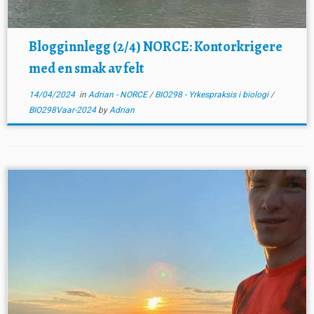
Blogginnlegg (2/4) NORCE: Kontorkrigere
med en smak av felt
14/04/2024
in
Adrian - NORCE
/
BIO298 - Yrkespraksis i biologi
/
BIO298Vaar-2024
by
Adrian