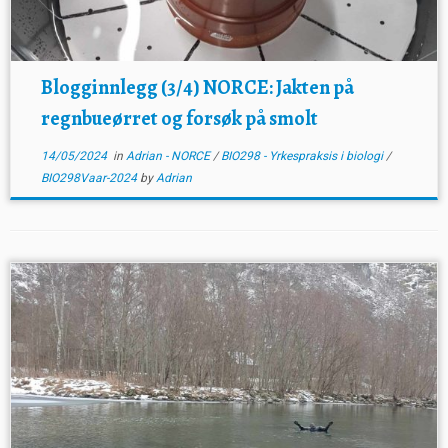
Blogginnlegg (3/4) NORCE: Jakten på
regnbueørret og forsøk på smolt
14/05/2024
in
Adrian - NORCE
/
BIO298 - Yrkespraksis i biologi
/
BIO298Vaar-2024
by
Adrian