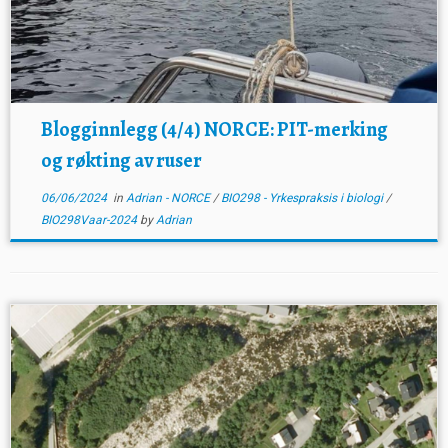
Blogginnlegg (4/4) NORCE: PIT-merking
og røkting av ruser
06/06/2024
in
Adrian - NORCE
/
BIO298 - Yrkespraksis i biologi
/
BIO298Vaar-2024
by
Adrian