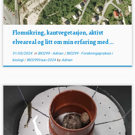
Flomsikring, kantvegetasjon, aktivt
elveareal og litt om min erfaring med ...
31/05/2024
in
BIO299 - Adrian
/
BIO299 - Forskningspraksis i
biologi
/
BIO299Vaar-2024
by
Adrian