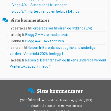
Blogg 4/4 – Siste turen i frukthagen
Blogg 3/4 – Ertespirer og en helg på lofthus
Siste kommentarer
yosefakas
til
Forberedelser til våren og rydding (3/4)
akselrj
til
Blogg 2 – Møte med praksis
Hanna
til
Blogg 4/4: Takk for turen
sindrenl
til
Reisen til Barentshavet og fiskens underlige
verden! -Vintertokt 2026: Innlegg 1
akselrj
til
Reisen til Barentshavet og fiskens underlige verden!
-Vintertokt 2026: Innlegg 1
Siste kommentarer
yosefakas
til
Forberedelser til våren og rydding (3/4)
akselrj
til
Blogg 2 – Møte med praksis