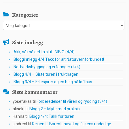
Kategorier
Kategorier
Siste innlegg
Akk, så må det ta slutt NIBIO (4/4)
Blogginnlegg 4/4 Takk for alt Naturvernforbundet!
Nettverksbygging og erfaringer (4/4)
Blogg 4/4 – Siste turen i frukthagen
Blogg 3/4 – Ertespirer og en helg på lofthus
Siste kommentarer
yosefakas
til
Forberedelser til våren og rydding (3/4)
akselrj
til
Blogg 2 – Møte med praksis
Hanna
til
Blogg 4/4: Takk for turen
sindrenl
til
Reisen til Barentshavet og fiskens underlige