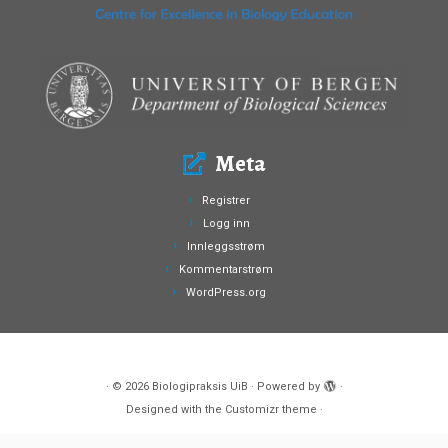
Meta
Registrer
Logg inn
Innleggsstrøm
Kommentarstrøm
WordPress.org
·
© 2026
Biologipraksis UiB
·
Powered by
·
Designed with the
Customizr theme
·