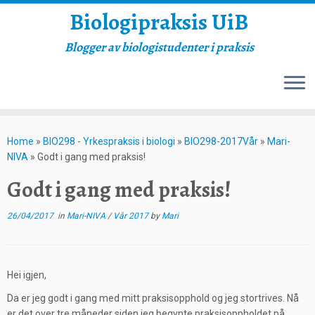
Biologipraksis UiB
Blogger av biologistudenter i praksis
Skip
to
Home
»
BIO298 - Yrkespraksis i biologi
»
BIO298-2017Vår
»
Mari-
content
NIVA
»
Godt i gang med praksis!
Godt i gang med praksis!
26/04/2017
in
Mari-NIVA
/
Vår 2017
by
Mari
Hei igjen,
Da er jeg godt i gang med mitt praksisopphold og jeg stortrives. Nå
er det over tre måneder siden jeg begynte praksisoppholdet på