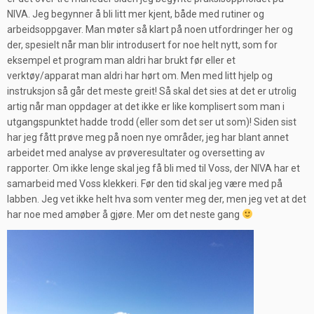
NIVA. Jeg begynner å bli litt mer kjent, både med rutiner og
arbeidsoppgaver. Man møter så klart på noen utfordringer her og
der, spesielt når man blir introdusert for noe helt nytt, som for
eksempel et program man aldri har brukt før eller et
verktøy/apparat man aldri har hørt om. Men med litt hjelp og
instruksjon så går det meste greit! Så skal det sies at det er utrolig
artig når man oppdager at det ikke er like komplisert som man i
utgangspunktet hadde trodd (eller som det ser ut som)! Siden sist
har jeg fått prøve meg på noen nye områder, jeg har blant annet
arbeidet med analyse av prøveresultater og oversetting av
rapporter. Om ikke lenge skal jeg få bli med til Voss, der NIVA har et
samarbeid med Voss klekkeri. Før den tid skal jeg være med på
labben. Jeg vet ikke helt hva som venter meg der, men jeg vet at det
har noe med amøber å gjøre. Mer om det neste gang