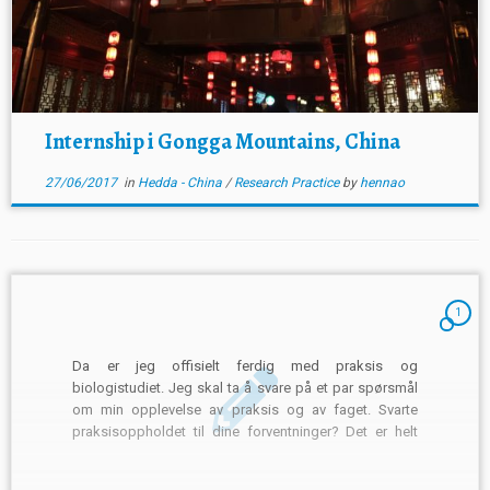
Internship i Gongga Mountains, China
27/06/2017
in
Hedda - China
/
Research Practice
by
hennao
1
Da er jeg offisielt ferdig med praksis og
biologistudiet. Jeg skal ta å svare på et par spørsmål
om min opplevelse av praksis og av faget. Svarte
praksisoppholdet til dine forventninger? Det er helt
klart litt bittersøtt å være ferdig. På den ene siden har
jeg fått med meg mye […]