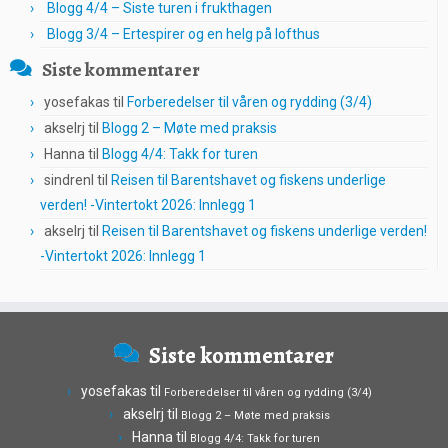
Blogg 4/4 – Siste turen i frukthagen
Blogg 3/4 – Ertespirer og en helg på lofthus
Siste kommentarer
yosefakas
til
Forberedelser til våren og rydding (3/4)
akselrj
til
Blogg 2 – Møte med praksis
Hanna
til
Blogg 4/4: Takk for turen
sindrenl
til
Reisen til Barentshavet og fiskens underlige
verden! -Vintertokt 2026: Innlegg 1
akselrj
til
Reisen til Barentshavet og fiskens underlige verden!
-Vintertokt 2026: Innlegg 1
Siste kommentarer
yosefakas
til
Forberedelser til våren og rydding (3/4)
akselrj
til
Blogg 2 – Møte med praksis
Hanna
til
Blogg 4/4: Takk for turen