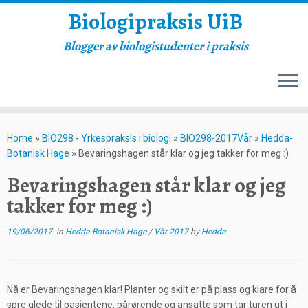
Biologipraksis UiB
Blogger av biologistudenter i praksis
Skip
to
Home
»
BIO298 - Yrkespraksis i biologi
»
BIO298-2017Vår
»
Hedda-
content
Botanisk Hage
»
Bevaringshagen står klar og jeg takker for meg :)
Bevaringshagen står klar og jeg
takker for meg :)
19/06/2017
in
Hedda-Botanisk Hage
/
Vår 2017
by
Hedda
Nå er Bevaringshagen klar! Planter og skilt er på plass og klare for å
spre glede til pasientene, pårørende og ansatte som tar turen ut i