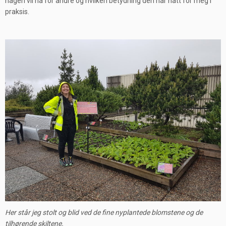
hagen vil ha for andre og hvilken betydning den har hatt for meg i
praksis.
Her står jeg stolt og blid ved de fine nyplantede blomstene og de
tilhørende skiltene.