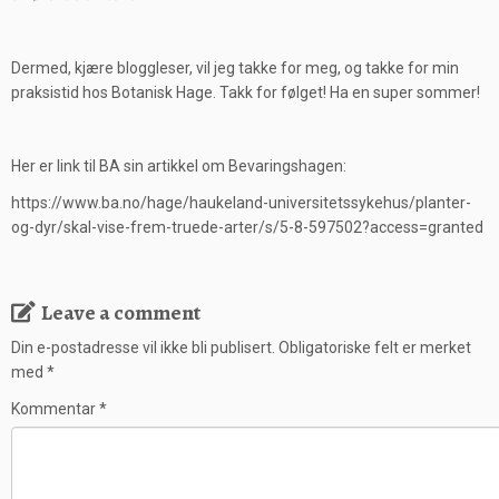
Dermed, kjære bloggleser, vil jeg takke for meg, og takke for min
praksistid hos Botanisk Hage. Takk for følget! Ha en super sommer!
Her er link til BA sin artikkel om Bevaringshagen:
https://www.ba.no/hage/haukeland-universitetssykehus/planter-
og-dyr/skal-vise-frem-truede-arter/s/5-8-597502?access=granted
Leave a comment
Din e-postadresse vil ikke bli publisert.
Obligatoriske felt er merket
med
*
Kommentar
*