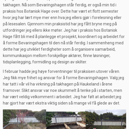
takhagen. Nå som Bevaringshagen står ferdig, er også min tid i
praksis hos Botanisk Hage over. Dette har vært et flott semester
hvor jeg har lært mye mer enn hva jeg ellers gjør i forelesning eller
på lesesalen. Gjennom min praksistid har jeg fått bryne meg på
utfordringer jeg ellers ikke møter. Jeg har i praksis hos Botanisk
Hage fått bli med å planlegge et prosjekt, koordinert og arbeidet for
å forme Bevaringshagen til den nå står ferdig. I sammenheng med
dette har jeg utviklet ferdigheter som å organisere samarbeid,
kommunikasjon mellom forskjellige aktører, finne løsninger,
tidsplanlegging, formidling og design av skilter.
I februar hadde jeg høye forventninger til praksisen utover våren.
Jeg fikk mye frihet og ansvar for å forme Bevaringshagen. Valg jeg
har tatt i vår vil ha virkning på takhagen på Haukeland i årene
framover. Slikt ansvar var noe skummelt å tenke på i starten, men
har vært veldig velkomment i arbeidet. Jeg har følt at arbeidet jeg
har gjort har vært ekstra viktig siden så mange vil få glede av det.