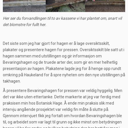
Her ser du forvandlingen til to av kassene vi har plantet om, snart vil
det blomstre for fullt her.
Det siste som jeg har gjort for hagen er å lage oversiktsskilt,
plakater og presentere hagen for pressen. Oversiktsskilt ble satt ut i
hagen sammen med utstillingen og gir informasjon om
Bevaringshagen og de truede arter der, som gir en mer helhetlig
presentasjon av hagen. Plakatene lagde jeg for å henge opp rundt
omkring på Haukeland for å spre nyheten om den nye utstillingen på
takhagen.
Å presentere Bevaringshagen for pressen var veldig hyggelig. Men
det var ikke uten ettertanke. Dette markerte at jeg var ferdig med
praksisen min hos Botanisk Hage. Å ende min praksis slik med
intervju angående prosjektet var veldig fin måte å slutte på.
Gjennom intervjuet fikk jeg fortalt om hvordan Bevaringshagen ble
til, og arbeidet som var lagt til grunn og ikke minst om betydningen