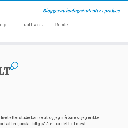
Blogger av biologistudenter i praksis
logi
TraitTrain
Recite
1
ALT
ivet etter studie kan se ut, og jeg må bare si, jeg er ikke
fortsatt er ganske tidlig på året har det blitt mest