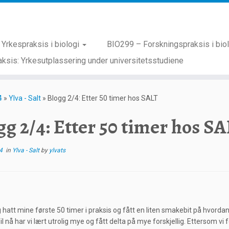
Yrkespraksis i biologi
BIO299 – Forskningspraksis i bio
ksis: Yrkesutplassering under universitetsstudiene
4
»
Ylva - Salt
»
Blogg 2/4: Etter 50 timer hos SALT
gg 2/4: Etter 50 timer hos S
4
in
Ylva - Salt
by
ylvats
 hatt mine første 50 timer i praksis og fått en liten smakebit på hvordan l
il nå har vi lært utrolig mye og fått delta på mye forskjellig. Ettersom vi 