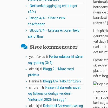
kontorarb
Nettverksbygging og erfaringer
barndomsd
(4/4)
(kanskje 
bærekraft
Blogg 4/4 – Siste turen i
utstyr så 
frukthagen
Blogg 3/4 – Ertespirer og en helg
Helt på sl
gauksheim 
på lofthus
våt dag i
Siste kommentarer
(veileder
det ble my
yosefakas
til
Forberedelser til våren
Første st
og rydding (3/4)
skrekksen
akselrj
til
Blogg 2 – Møte med
plaststri
praksis
når vi be
Hanna
til
Blogg 4/4: Takk for turen
sindrenl
til
Reisen til Barentshavet
Selv med l
og fiskens underlige verden! -
fjernet de
Vintertokt 2026: Innlegg 1
lært seg a
akselrj
til
Reisen til Barentshavet og