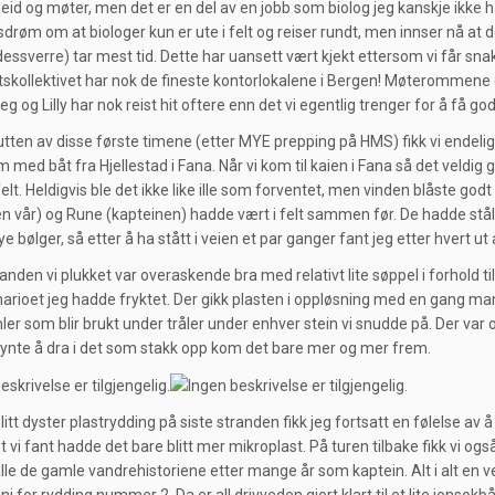
eid og møter, men det er en del av en jobb som biolog jeg kanskje ikke ha
røm om at biologer kun er ute i felt og reiser rundt, men innser nå at d
dessverre) tar mest tid. Dette har uansett vært kjekt ettersom vi får
skollektivet har nok de fineste kontorlokalene i Bergen! Møterommene gjø
jeg og Lilly har nok reist hit oftere enn det vi egentlig trenger for å få go
utten av disse første timene (etter MYE prepping på HMS) fikk vi endelig e
med båt fra Hjellestad i Fana. Når vi kom til kaien i Fana så det veldig g
 felt. Heldigvis ble det ikke like ille som forventet, men vinden blåste g
en vår) og Rune (kapteinen) hadde vært i felt sammen før. De hadde stålko
e bølger, så etter å ha stått i veien et par ganger fant jeg etter hvert u
randen vi plukket var overaskende bra med relativt lite søppel i forhold 
arioet jeg hadde fryktet. Der gikk plasten i oppløsning med en gang man
mler som blir brukt under tråler under enhver stein vi snudde på. Der v
gynte å dra i det som stakk opp kom det bare mer og mer frem.
itt dyster plastrydding på siste stranden fikk jeg fortsatt en følelse av å 
t vi fant hadde det bare blitt mer mikroplast. På turen tilbake fikk vi o
lle de gamle vandrehistoriene etter mange år som kaptein. Alt i alt en vel