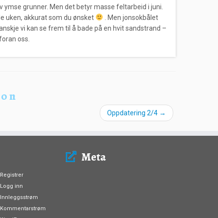
 ymse grunner. Men det betyr masse feltarbeid i juni.
hele uken, akkurat som du ønsket
. Men jonsokbålet
 Kanskje vi kan se frem til å bade på en hvit sandstrand –
foran oss.
ion
Oppdatering 2/4
→
Meta
Registrer
Logg inn
Innleggsstrøm
Kommentarstrøm