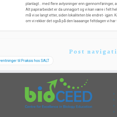
planlagt… med flere avlysninger enn gjennomføringer, av
Alt papirarbeidet er da unnagjort og vi kan være i felt 
må vi se langt etter, siden lokaliteten ble endret- igjen.
om vi rekker det også på den laaaange feltdagen vi har 
Post navigat
entninger til Praksis hos SALT