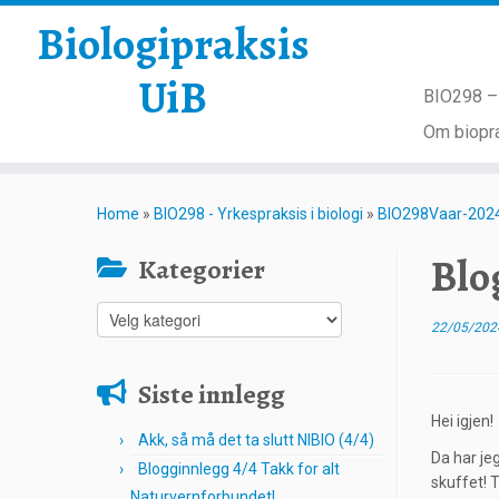
Biologipraksis
UiB
BIO298 – 
Om biopra
Skip
to
Home
»
BIO298 - Yrkespraksis i biologi
»
BIO298Vaar-202
content
Blo
Kategorier
Kategorier
22/05/202
Siste innlegg
Hei igjen!
Akk, så må det ta slutt NIBIO (4/4)
Da har jeg
Blogginnlegg 4/4 Takk for alt
skuffet! T
Naturvernforbundet!