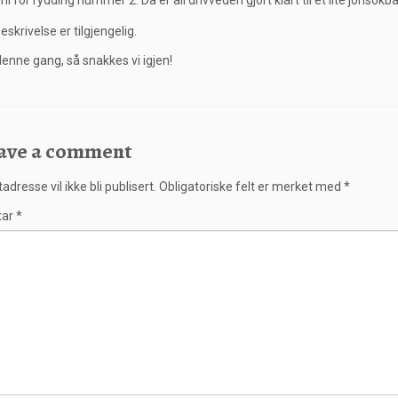
juni for rydding nummer 2. Da er all drivveden gjort klart til et lite jonsokbå
denne gang, så snakkes vi igjen!
ave a comment
adresse vil ikke bli publisert.
Obligatoriske felt er merket med
*
tar
*