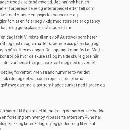
dde trodd ville ta så mye tid. Jeg har nok hatt en
et er forberedelsene og etterarbeidet etter felt som
 snakket med mange engasjerte mennesker og
r fort at en føler seg viktig med store stoler og fancy
d kaffe og gode plasser til å studere hihi.
n dag i felt! Vi reiste til en øy på Austevoll som heter
rått og trist ut og vi måtte forberede oss på en lang og
odt opp på slutten av dagen. Da oppdaget man fort at Marte
ntroll på hvor de skulle stå og hva de skulle gjøre når
t at det var bedre hvis jeg bare satt meg ned og ventet.
til det jeg forventet, men strand nummer to var det
 tok i det og det var «dolly ropes» som er små
ar også mye gammel plast som hadde sunket ned i jorden og
ha bidratt til å gjøre det litt bedre og dersom vi ikke hadde
gså en fortelling om hver øy vi passerte ettersom Rune har
dig kjekk og lærerik dag, og jeg gleder meg til vi skal