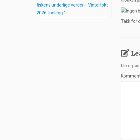
tilbake i 
fiskens underlige verden! -Vintertokt
2026: Innlegg 1
Takk for 
Le
Din e-post
Kommen