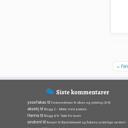
←
Forv
Siste kommentarer
yosefakas
til
Forberedelser til våren og rydding (3/4)
akselrj
til
Blogg 2 – Møte med praksis
Hanna
til
Blogg 4/4: Takk for turen
sindrenl
til
Reisen til Barentshavet og fiskens underlige verden! -