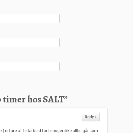
0 timer hos SALT
”
Reply
↓
sk) erfare at feltarbeid for bilooger ikke alltid går som